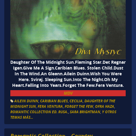
Daughter Of The Midnight Sun.Flaming Star.Det Regnar
Igen.Give Me A Sign.Caribian Blues. Stolen Child.Dust
In The Wind.An Gleann.Ailein Duinn.Wish You Were
Here. Sviraj. Sleeping Sun.Into The Night.Oh My
Heart.Falling Into Years.Forget The Few.Fera Ventura.
MDV
AILEIN DUINN
,
CARIBIAN BLUES
,
CECILIA
,
DAUGHTER OF THE
MIDNIGHT SUN
,
FERA VENTURA
,
FORGET THE FEW
,
OFRA HAZA
,
ROMANTIC COLLECTION ED. RUSA.
,
SARA BRIGHTMAN
,
Y OTROS
TEMAS MÁS...
Romantic Collection – Country