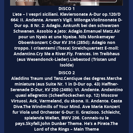
DISCO 1
L’ete – I vespri siciliani. Klaviersonate A-Dur op.120/D
664: II. Andante. Arwen’s Vigil. Milonga.Violinsonate D-
Dur op. 8 Nr. 2: Adagio. Ankunft bei den schwarzen
Schwanen. Assobio a Jato: Adagio.Emanuel Matz.Air
pour un Nyais et une Nyaise. Nils Monkemeyer
Oboenkonzert C-Dur KV 314 (285d): Adagio non
troppo. I crisantemi (Tosca) Streichquartett E-moll:
Andantino.Cry Me a River.Fly. Frances. Im Treibhaus
(aus Wesendonck-Lieder).Liebestod (Tristan und
Isolde)
DISCO 2
Aladdins Traum und Tanz.Cantique des degres.Marche
miniature (aus Suite Nr. 1 in D-Dur op. 43) Haffner-
Serenade D-Dur, KV 250 (248b): VI. Andante. Andantino
quasi allegretto (Scheeflockechen op. 12) Moscow
Virtuosi. Ack, Varmeland, du skona. II. Andante. Casta
Diva.The Windmills of Your Mind. Ave Maria Konzert
fur Viola und Orchester G-Dur: II. Grazioso. Schleicht,
spielende Wellen, BWV 206. Connais-tu le
pays.Skyfall.John Dunbar Theme. He’s a Pirate.The
Lord of the Rings – Main Theme