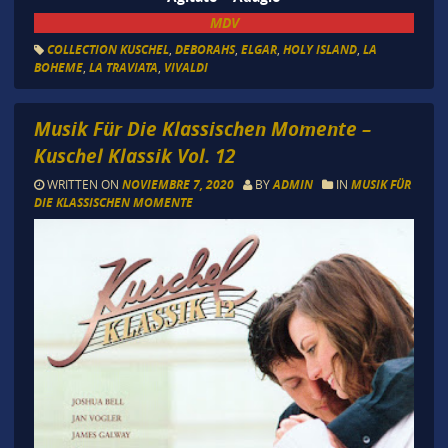
MDV
COLLECTION KUSCHEL
,
DEBORAHS
,
ELGAR
,
HOLY ISLAND
,
LA
BOHEME
,
LA TRAVIATA
,
VIVALDI
Musik Für Die Klassischen Momente –
Kuschel Klassik Vol. 12
WRITTEN ON
NOVIEMBRE 7, 2020
BY
ADMIN
IN
MUSIK FÜR
DIE KLASSISCHEN MOMENTE