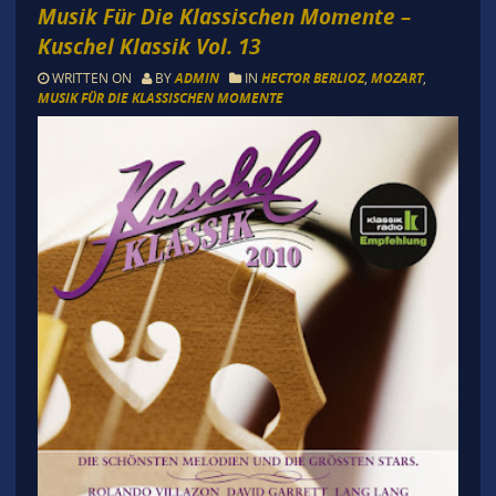
Musik Für Die Klassischen Momente –
Kuschel Klassik Vol. 13
WRITTEN ON
BY
ADMIN
IN
HECTOR BERLIOZ
,
MOZART
,
MUSIK FÜR DIE KLASSISCHEN MOMENTE