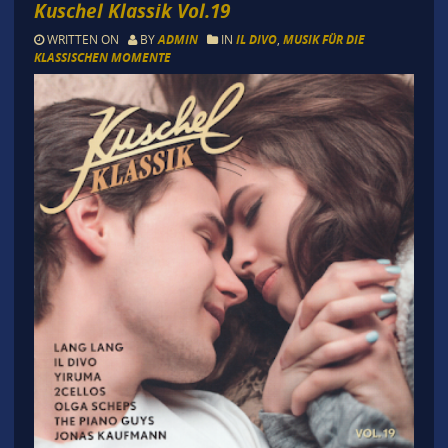
Kuschel Klassik Vol.19
WRITTEN ON
BY
ADMIN
IN
IL DIVO
,
MUSIK FÜR DIE
KLASSISCHEN MOMENTE