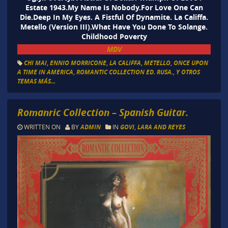
Estate 1943.My Name Is Nobody.For Love One Can
Die.Deep In My Eyes. A Fistful Of Dynamite. La Califfa.
Metello (Version III).What Have You Done To Solange.
Childhood Poverty
MDV
CHI MAI
,
ENNIO MORRICONE
,
LA CALIFFA
,
METELLO
,
ONCE UPON
A TIME IN AMERICA
,
ROMANTIC COLLECTION ED. RUSA.
,
Y OTROS
TEMAS MÁS...
Romanric Collection – Spanish Guitar.
WRITTEN ON
BY
ADMIN
IN
GOVI
,
LARA AND REYES