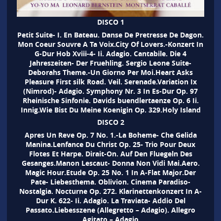
DISCO 1
Petit Suite- I. En Bateau. Danse De Pretresse De Dagon.
Mon Coeur Souvre A Ta Voix.City Of Lovers.-Konzert In
G-Dur Hob Xviii-4- Ii. Adagio. Cantabile. Die 4
Jahreszeiten- Der Fruehling. Sergio Leone Suite-
Deborahs Theme.-Un Giorno Per Moi.Heart Asks
Pleasure First silk Road. Veil. Serenade.Variation Ix
(Nimrod)- Adagio. Symphony Nr. 3 In Es-Dur Op. 97
Rheinische Sinfonie. Davids buendlertaenze Op. 6 Ii.
Innig.Wie Bist Du Meine Koenigin Op. 329.Holy Island
DISCO 2
Apres Un Reve Op. 7 No. 1.-La Boheme- Che Gelida
Manina.Lenfance Du Christ Op. 25- Trio Pour Deux
Flotes Et Harpe. Dirait-On. Auf Den Fluegeln Des
Gesanges.Manon Lescaut- Donna Non Vidi Mai.Aero.
Magic Hour.Etude Op. 25 No. 1 In A-Flat Major.Der
Pate- Liebesthema. Oblivion. Cinema Paradiso-
Nostalgia. Nocturne Op. 272. Klarinettenkonzert In A-
Dur K. 622- Ii. Adagio. La Traviata- Addio Del
Passato.Liebesszene (Allegretto – Adagio). Allegro
Agitato – Adagio