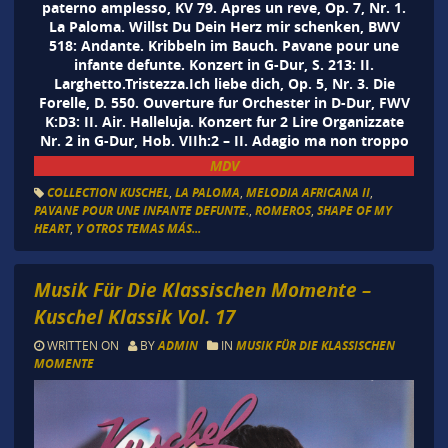
paterno amplesso, KV 79. Apres un reve, Op. 7, Nr. 1.
La Paloma. Willst Du Dein Herz mir schenken, BWV
518: Andante. Kribbeln im Bauch. Pavane pour une
infante defunte. Konzert in G-Dur, S. 213: II.
Larghetto.Tristezza.Ich liebe dich, Op. 5, Nr. 3. Die
Forelle, D. 550. Ouverture fur Orchester in D-Dur, FWV
K:D3: II. Air. Halleluja. Konzert fur 2 Lire Organizzate
Nr. 2 in G-Dur, Hob. VIIh:2 – II. Adagio ma non troppo
MDV
COLLECTION KUSCHEL
,
LA PALOMA
,
MELODIA AFRICANA II
,
PAVANE POUR UNE INFANTE DEFUNTE.
,
ROMEROS
,
SHAPE OF MY
HEART
,
Y OTROS TEMAS MÁS...
Musik Für Die Klassischen Momente –
Kuschel Klassik Vol. 17
WRITTEN ON
BY
ADMIN
IN
MUSIK FÜR DIE KLASSISCHEN
MOMENTE