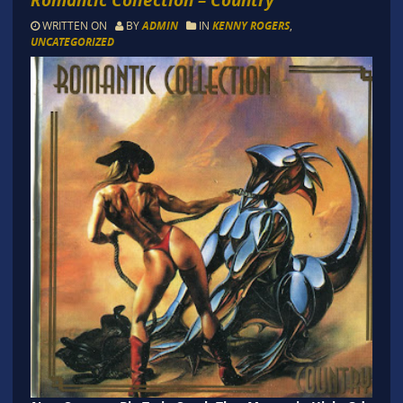
WRITTEN ON
BY
ADMIN
IN
KENNY ROGERS
,
UNCATEGORIZED