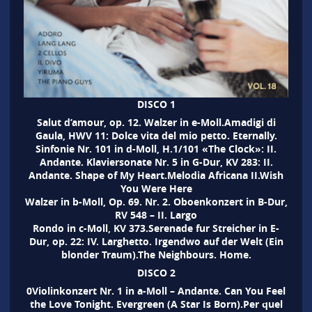
DISCO 1
Salut d’amour, op. 12. Walzer in e-Moll.Amadigi di
Gaula, HWV 11: Dolce vita del mio petto. Eternally.
Sinfonie Nr. 101 in d-Moll, H.1/101 «The Clock»: II.
Andante. Klaviersonate Nr. 5 in G-Dur, KV 283: II.
Andante. Shape of My Heart.Melodia Africana II.Wish
You Were Here
Walzer in b-Moll, Op. 69. Nr. 2. Oboenkonzert in B-Dur,
RV 548 – II. Largo
Rondo in c-Moll, KV 373.Serenade fur Streicher in E-
Dur, op. 22: IV. Larghetto. Irgendwo auf der Welt (Ein
blonder Traum).The Neighbours. Home.
DISCO 2
0Violinkonzert Nr. 1 in a-Moll – Andante. Can You Feel
the Love Tonight. Evergreen (A Star Is Born).Per quel