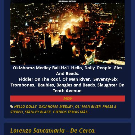
Oklahoma Medley Bali Ha’i. Hello, Dolly. People. Gles
And Beads.
Fiddler On The Roof. Ol’ Man River. Seventy-Six
Trombones. Baubles, Bangles and Beads. Slaughter On
Tenth Avenue.
MDV
HELLO DOLLY
,
OKLAHOMA MEDLEY
,
OL´MAN RIVER
,
PHASE 4
STEREO
,
STANLEY BLACK
,
Y OTROS TEMAS MÁS...
Lorenzo Santamaria – De Cerca.