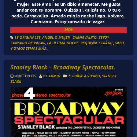
mujer. Este amor es un tibio amanecer. Me gusta
andar con tu nombre. Quizás si, quizás no. O tu o
nada. Carnavalito. Amada mia la noche llego. Volvera.
Cuentame. Estoy cansado de vagar.
MDV
15 ORIGINALES
,
ANGEL O MUJER.
,
CARNAVALITO
,
ESTOY
CANSADO DE VAGAR
,
LA ULTIMA NOCHE
,
PEQUEÑA Y FRÁGIL
,
SABU
,
Y OTROS TEMAS MÁS...
Stanley Black – Broadway Spectacular.
WRITTEN ON
BY
ADMIN
IN
PHASE 4 STEREO
,
STANLEY
BLACK