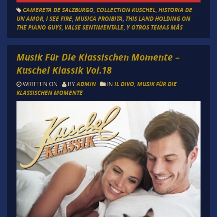
CAMERETA DE SALZBURGO
,
COLLECTION KUSCHEL
,
HISTORIA DE
UN AMOR
,
I SEE FIRE
,
MUSICA PROIBITA
,
THIS LAND HOLDING ON
THE PIANO GUYS
,
VALSE SENTIMENTALE
,
Y OTROS TEMAS MÁS
Musik Für Die Klassischen Momente –
Kuschel Klassik Vol.18
WRITTEN ON
BY
ADMIN
IN
IL DIVO
,
MUSIK FÜR DIE
KLASSISCHEN MOMENTE