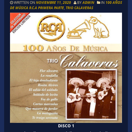
WRITTEN ON
NOVIEMBRE 11, 2020
BY
ADMIN
IN
100 AÑOS
DE MÚSICA R.C.A PRIMERA PARTE
,
TRIO CALAVERAS
DISCO 1