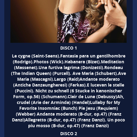
DISCO 1
Le cygne (Saint-Saens).Fantasia para un gentilhombre
(Rodrigo).Photos (Wick).Habanera (Bizet).Meditation
(Massenet).Una furtiva lagrima (Donizetti).Rondeau
(The Indian Queen) (Purcell). Ave Maria (Schubert).Ave
Maria (Mascagni).Largo (Raid)Andante moderato
(Antiche Danzeungheresi) (Farkas).E lucevan le stelle
(Puccini). Nicht zu schnell (6 Stucke in kanonischer
Form, op.56) (Schumann).Clair de Lune (Debussy)Ah,
crudel (Arie der Arminda) (Handel)Lullaby for My
Favorite Insomniac (Bunch) Pie Jesu (Requiem)
(Webber) Andante moderato (B-dur, op.47) (Franz
Danzi)Allegretto (B-dur, op.47) (Franz Danzi). Un poco
piu mosso (B-dur, op.47) (Franz Danzi)
DISCO 2