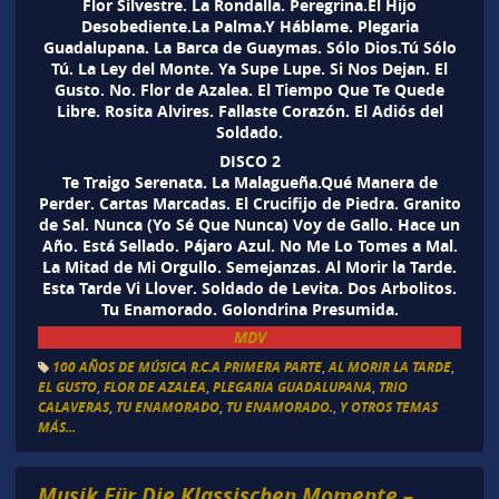
Flor Silvestre. La Rondalla. Peregrina.El Hijo
Desobediente.La Palma.Y Háblame. Plegaria
Guadalupana. La Barca de Guaymas. Sólo Dios.Tú Sólo
Tú. La Ley del Monte. Ya Supe Lupe. Si Nos Dejan. El
Gusto. No. Flor de Azalea. El Tiempo Que Te Quede
Libre. Rosita Alvires. Fallaste Corazón. El Adiós del
Soldado.
DISCO 2
Te Traigo Serenata. La Malagueña.Qué Manera de
Perder. Cartas Marcadas. El Crucifijo de Piedra. Granito
de Sal. Nunca (Yo Sé Que Nunca) Voy de Gallo. Hace un
Año. Está Sellado. Pájaro Azul. No Me Lo Tomes a Mal.
La Mitad de Mi Orgullo. Semejanzas. Al Morir la Tarde.
Esta Tarde Vi Llover. Soldado de Levita. Dos Arbolitos.
Tu Enamorado. Golondrina Presumida.
MDV
100 AÑOS DE MÚSICA R.C.A PRIMERA PARTE
,
AL MORIR LA TARDE
,
EL GUSTO
,
FLOR DE AZALEA
,
PLEGARIA GUADALUPANA
,
TRIO
CALAVERAS
,
TU ENAMORADO
,
TU ENAMORADO.
,
Y OTROS TEMAS
MÁS...
Musik Für Die Klassischen Momente –