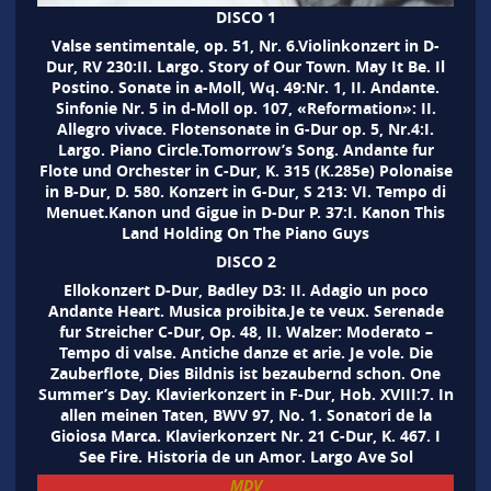
DISCO 1
Valse sentimentale, op. 51, Nr. 6.Violinkonzert in D-
Dur, RV 230:II. Largo. Story of Our Town. May It Be. Il
Postino. Sonate in a-Moll, Wq. 49:Nr. 1, II. Andante.
Sinfonie Nr. 5 in d-Moll op. 107, «Reformation»: II.
Allegro vivace. Flotensonate in G-Dur op. 5, Nr.4:I.
Largo. Piano Circle.Tomorrow’s Song. Andante fur
Flote und Orchester in C-Dur, K. 315 (K.285e) Polonaise
in B-Dur, D. 580. Konzert in G-Dur, S 213: VI. Tempo di
Menuet.Kanon und Gigue in D-Dur P. 37:I. Kanon This
Land Holding On The Piano Guys
DISCO 2
Ellokonzert D-Dur, Badley D3: II. Adagio un poco
Andante Heart. Musica proibita.Je te veux. Serenade
fur Streicher C-Dur, Op. 48, II. Walzer: Moderato –
Tempo di valse. Antiche danze et arie. Je vole. Die
Zauberflote, Dies Bildnis ist bezaubernd schon. One
Summer’s Day. Klavierkonzert in F-Dur, Hob. XVIII:7. In
allen meinen Taten, BWV 97, No. 1. Sonatori de la
Gioiosa Marca. Klavierkonzert Nr. 21 C-Dur, K. 467. I
See Fire. Historia de un Amor. Largo Ave Sol
MDV