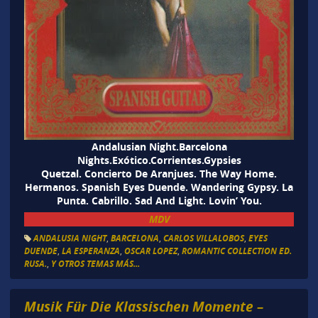
Andalusian Night.Barcelona
Nights.Exótico.Corrientes.Gypsies
Quetzal. Concierto De Aranjues. The Way Home.
Hermanos. Spanish Eyes Duende. Wandering Gypsy. La
Punta. Cabrillo. Sad And Light. Lovin’ You.
MD
V
ANDALUSIA NIGHT
,
BARCELONA
,
CARLOS VILLALOBOS
,
EYES
DUENDE
,
LA ESPERANZA
,
OSCAR LOPEZ
,
ROMANTIC COLLECTION ED.
RUSA.
,
Y OTROS TEMAS MÁS...
Musik Für Die Klassischen Momente –