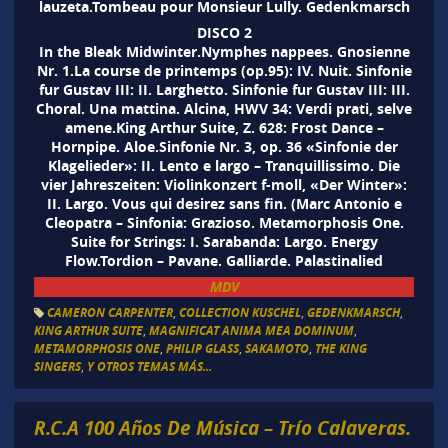
lauzeta.Tombeau pour Monsieur Lully. Gedenkmarsch
DISCO 2
In the Bleak Midwinter.Nymphes nappees. Gnosienne
Nr. 1.La course de printemps (op.95): IV. Nuit. Sinfonie
fur Gustav III: II. Larghetto. Sinfonie fur Gustav III: III.
Choral. Una mattina. Alcina, HWV 34: Verdi prati, selve
amene.King Arthur Suite, Z. 628: Frost Dance –
Hornpipe. Aloe.Sinfonie Nr. 3, op. 36 «Sinfonie der
Klagelieder»: II. Lento e largo – Tranquillissimo. Die
vier Jahreszeiten: Violinkonzert f-moll, «Der Winter»:
II. Largo. Vous qui desirez sans fin. (Marc Antonio e
Cleopatra – Sinfonia: Grazioso. Metamorphosis One.
Suite for Strings: I. Sarabanda: Largo. Energy
Flow.Tordion – Pavane. Galliarde. Palastinalied
MDV
CAMERON CARPENTER
,
COLLECTION KUSCHEL
,
GEDENKMARSCH
,
KING ARTHUR SUITE
,
MAGNIFICAT ANIMA MEA DOMINUM
,
METAMORPHOSIS ONE
,
PHILIP GLASS
,
SAKAMOTO
,
THE KING
SINGERS
,
Y OTROS TEMAS MÁS...
R.C.A 100 Años De Música – Trío Calaveras.