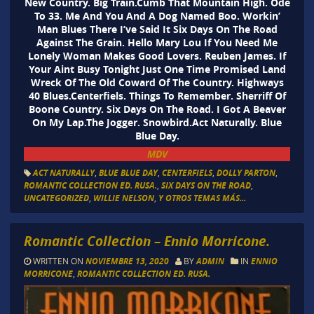
New Country. Big Train.Cumb That Mountain High. Ode
To 33. Me And You And A Dog Named Boo. Workin’
Man Blues There I’ve Said It Six Days On The Road
Against The Grain. Hello Mary Lou If You Need Me
Lonely Woman Makes Good Lovers. Reuben James. If
Your Aint Busy Tonight Just One Time Promised Land
Wreck Of The Old Coward Of The Country. Highways
40 Blues.Centerfiels. Things To Remember. Sherriff Of
Boone Country. Six Days On The Road. I Got A Beaver
On My Lap.The Jogger. Snowbird.Act Naturally. Blue
Blue Day.
MDV
ACT NATURALLY
,
BLUE BLUE DAY
,
CENTERFIELS
,
DOLLY PARTON
,
ROMANTIC COLLECTION ED. RUSA.
,
SIX DAYS ON THE ROAD
,
UNCATEGORIZED
,
WILLIE NELSON
,
Y OTROS TEMAS MÁS...
Romantic Collection – Ennio Morricone.
WRITTEN ON
NOVIEMBRE 13, 2020
BY
ADMIN
IN
ENNIO
MORRICONE
,
ROMANTIC COLLECTION ED. RUSA.