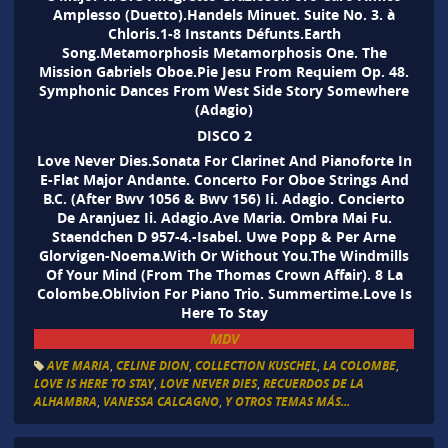
Amplesso (Duetto).Handels Minuet. Suite No. 3. à
Chloris.1-8 Instants Défunts.Earth
Song.Metamorphosis Metamorphosis One. The
Mission Gabriels Oboe.Pie Jesu From Requiem Op. 48.
Symphonic Dances From West Side Story Somewhere
(Adagio)
DISCO 2
Love Never Dies.Sonata For Clarinet And Pianoforte In
E-Flat Major Andante. Concerto For Oboe Strings And
B.C. (After Bwv 1056 & Bwv 156) Ii. Adagio. Concierto
De Aranjuez Ii. Adagio.Ave Maria. Ombra Mai Fu.
Staendchen D 957-4.-Isabel. Uwe Popp & Per Arne
Glorvigen-Noema.With Or Without You.The Windmills
Of Your Mind (From The Thomas Crown Affair). 8 La
Colombe.Oblivion For Piano Trio. Summertime.Love Is
Here To Stay
MDV
AVE MARIA
,
CELINE DION
,
COLLECTION KUSCHEL
,
LA COLOMBE
,
LOVE IS HERE TO STAY
,
LOVE NEVER DIES
,
RECUERDOS DE LA
ALHAMBRA
,
VANESSA CALCAGNO
,
Y OTROS TEMAS MÁS...