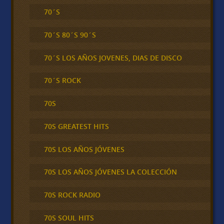
70´S
70´S 80´S 90´S
70´S LOS AÑOS JOVENES, DIAS DE DISCO
70´S ROCK
70S
70S GREATEST HITS
70S LOS AÑOS JÓVENES
70S LOS AÑOS JÓVENES LA COLECCIÓN
70S ROCK RADIO
70S SOUL HITS