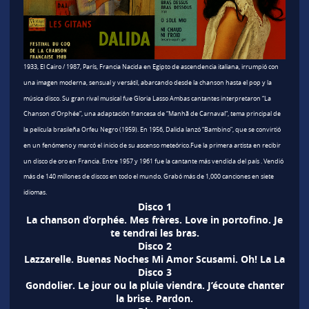
1933, El Cairo / 1987, París, Francia Nacida en Egipto de ascendencia italiana, irrumpió con
una imagen moderna, sensual y versátil, abarcando desde la chanson hasta el pop y la
música disco. Su gran rival musical fue Gloria Lasso Ambas cantantes interpretaron “La
Chanson d’Orphée”, una adaptación francesa de “Manhã de Carnaval”, tema principal de
la película brasileña Orfeu Negro (1959). En 1956, Dalida lanzó “Bambino”, que se convirtió
en un fenómeno y marcó el inicio de su ascenso meteórico.Fue la primera artista en recibir
un disco de oro en Francia. Entre 1957 y 1961 fue la cantante más vendida del país . Vendió
más de 140 millones de discos en todo el mundo. Grabó más de 1,000 canciones en siete
idiomas.
Disco 1
La chanson d’orphée. Mes frères. Love in portofino. Je
te tendrai les bras.
Disco 2
Lazzarelle. Buenas Noches Mi Amor Scusami. Oh! La La
Disco 3
Gondolier. Le jour ou la pluie viendra. J’écoute chanter
la brise. Pardon.