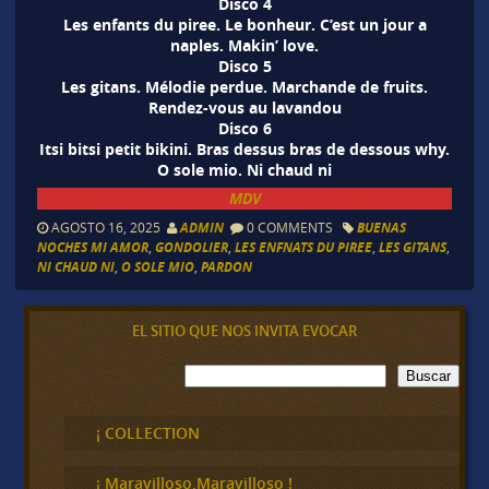
Disco 4
Les enfants du piree. Le bonheur. C’est un jour a
naples. Makin’ love.
Disco 5
Les gitans. Mélodie perdue. Marchande de fruits.
Rendez-vous au lavandou
Disco 6
Itsi bitsi petit bikini. Bras dessus bras de dessous why.
O sole mio. Ni chaud ni
MDV
AGOSTO 16, 2025
ADMIN
0 COMMENTS
BUENAS
NOCHES MI AMOR
,
GONDOLIER
,
LES ENFNATS DU PIREE
,
LES GITANS
,
NI CHAUD NI
,
O SOLE MIO
,
PARDON
EL SITIO QUE NOS INVITA EVOCAR
B
Buscar
u
s
c
¡ COLLECTION
a
r
¡ Maravilloso,Maravilloso !