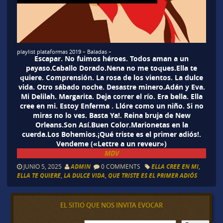
playlist plataformas 2019 – Baladas –
Escapar. No fuimos héroes. Todos aman a un
payaso.Caballo Dorado.Nena no me toques.Ella te
quiere. Comprensión. La rosa de los vientos. La dulce
vida. Otro sábado noche. Desastre minero.Adán y Eva.
Mi Delilah. Margarita. Deja correr el río. Era bella. Ella
cree en mi. Estoy Enferma . Llóre como un niño. Si no
miras no lo ves. Basta Ya!. Reina bruja de New
Orleans.Son Así.Buen Color.Marionetas en la
cuerda.Los Bohemios.¡Qué triste es el primer adiós!.
Vendeme («Lettre a un reveur»)
MDV
JUNIO 5, 2025
ADMIN
0 COMMENTS
ELLA CREE EN MI
,
ELLA TE QUIERE
,
LA DULCE VIDA
,
QUE TRISTE ES EL PRIMER ADIÓS
EL SITIO QUE NOS INVITA EVOCAR