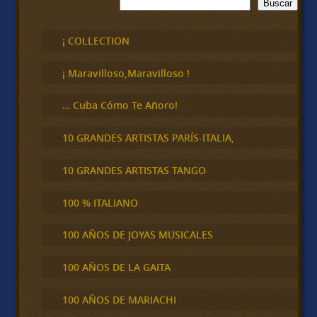
B
Buscar
u
s
c
¡ COLLECTION
a
r
¡ Maravilloso,Maravilloso !
… Cuba Cómo Te Añoro!
10 GRANDES ARTISTAS PARÍS-ITALIA,
10 GRANDES ARTISTAS TANGO
100 % ITALIANO
100 AÑOS DE JOYAS MUSICALES
100 AÑOS DE LA GAITA
100 AÑOS DE MARIACHI