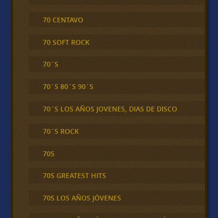
70 CENTAVO
70 SOFT ROCK
70´S
70´S 80´S 90´S
70´S LOS AÑOS JOVENES, DIAS DE DISCO
70´S ROCK
70S
70S GREATEST HITS
70S LOS AÑOS JÓVENES