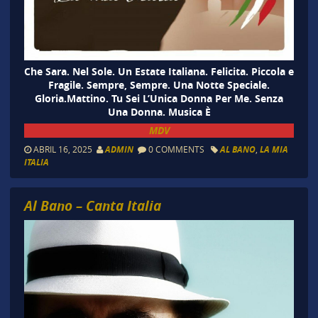
Che Sara. Nel Sole. Un Estate Italiana. Felicita. Piccola e
Fragile. Sempre, Sempre. Una Notte Speciale.
Gloria.Mattino. Tu Sei L’Unica Donna Per Me. Senza
Una Donna. Musica È
MDV
ABRIL 16, 2025
ADMIN
0 COMMENTS
AL BANO
,
LA MIA
ITALIA
Al Bano – Canta Italia