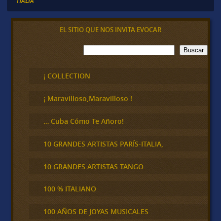
ITALIA
EL SITIO QUE NOS INVITA EVOCAR
B
Buscar
u
s
c
¡ COLLECTION
a
r
¡ Maravilloso,Maravilloso !
… Cuba Cómo Te Añoro!
10 GRANDES ARTISTAS PARÍS-ITALIA,
10 GRANDES ARTISTAS TANGO
100 % ITALIANO
100 AÑOS DE JOYAS MUSICALES