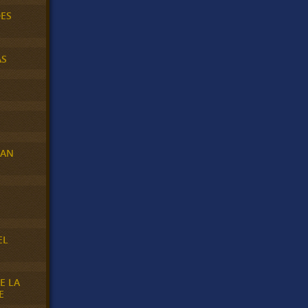
DES
AS
RAN
E
EL
E LA
E