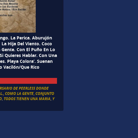
ngo. La Perica. Aburujón
. La Hija Del Viento. Coco
 Gente. Con El Puño En Lo
.Si Quieres Hablar. Con Una
es. Playa Colora’. Suenan
o Vacilón/Que Rico
ERSARIO DE PEERLESS DONDE
L.
,
COMO LA GENTE
,
CONJUNTO
O
,
TODOS TIENEN UNA MARIA
,
Y