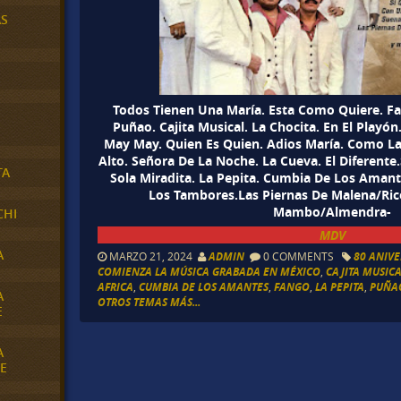
AS
Todos Tienen Una María. Esta Como Quiere. Fa
Puñao. Cajita Musical. La Chocita. En El Playón
May May. Quien Es Quien. Adios María. Como La
Alto. Señora De La Noche. La Cueva. El Diferente
TA
Sola Miradita. La Pepita. Cumbia De Los Amant
Los Tambores.Las Piernas De Malena/Ric
Mambo/Almendra-
CHI
MDV
A
MARZO 21, 2024
ADMIN
0 COMMENTS
80 ANIV
COMIENZA LA MÚSICA GRABADA EN MÉXICO
,
CAJITA MUSICA
AFRICA
,
CUMBIA DE LOS AMANTES
,
FANGO
,
LA PEPITA
,
PUÑA
A
OTROS TEMAS MÁS...
E
A
E