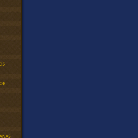
OS
MOR
BANAS