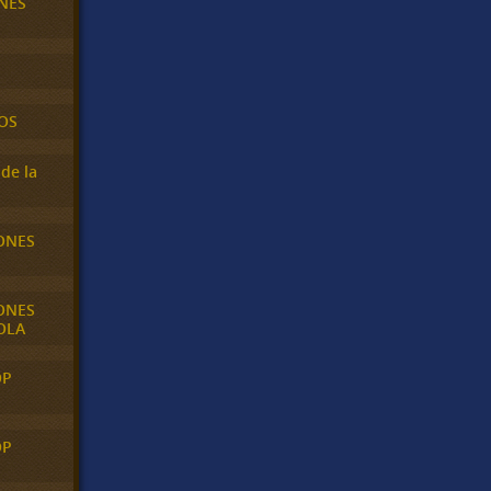
NES
OS
de la
ONES
ONES
OLA
OP
OP