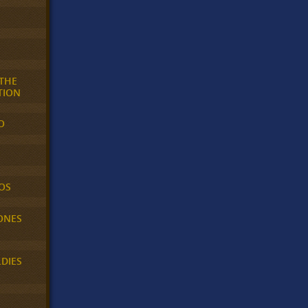
 THE
TION
O
OS
ONES
LDIES