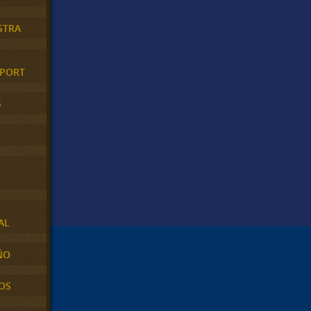
STRA
XPORT
S
AL
ÑO
OS