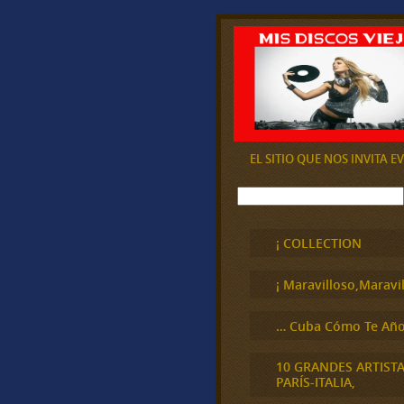
EL SITIO QUE NOS INVITA 
B
u
s
c
¡ COLLECTION
a
r
¡ Maravilloso,Maravil
… Cuba Cómo Te Año
10 GRANDES ARTIST
PARÍS-ITALIA,