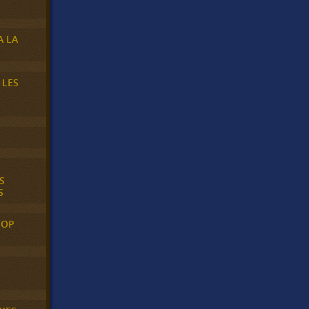
A LA
 LES
S
S
POP