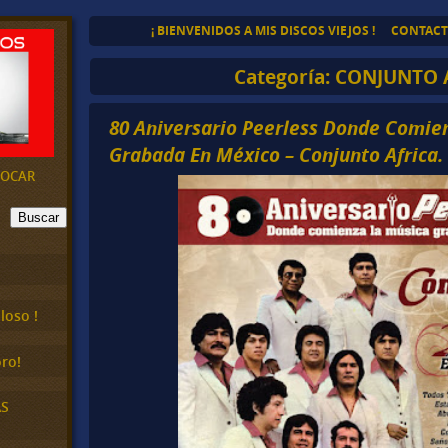
¡ BIENVENIDOS A MIS DISCOS VIEJOS !
CONTAC
Categoría:
CONJUNTO 
80 Aniversario Peerless Donde Comie
Grabada En México – Conjunto Africa.
EVOCAR
Buscar
loso !
ro!
AS