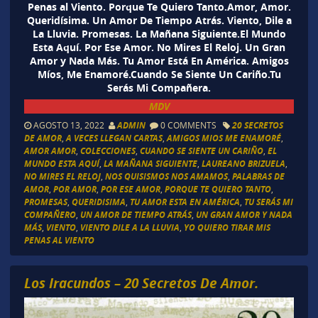
Penas al Viento. Porque Te Quiero Tanto.Amor, Amor.
Queridísima. Un Amor De Tiempo Atrás. Viento, Dile a
La Lluvia. Promesas. La Mañana Siguiente.El Mundo
Esta Aquí. Por Ese Amor. No Mires El Reloj. Un Gran
Amor y Nada Más. Tu Amor Está En América. Amigos
Míos, Me Enamoré.Cuando Se Siente Un Cariño.Tu
Serás Mi Compañera.
MDV
AGOSTO 13, 2022
ADMIN
0 COMMENTS
20 SECRETOS
DE AMOR
,
A VECES LLEGAN CARTAS
,
AMIGOS MIOS ME ENAMORÉ
,
AMOR AMOR
,
COLECCIONES
,
CUANDO SE SIENTE UN CARIÑO
,
EL
MUNDO ESTA AQUÍ
,
LA MAÑANA SIGUIENTE
,
LAUREANO BRIZUELA
,
NO MIRES EL RELOJ
,
NOS QUISISMOS NOS AMAMOS
,
PALABRAS DE
AMOR
,
POR AMOR
,
POR ESE AMOR
,
PORQUE TE QUIERO TANTO
,
PROMESAS
,
QUERIDISIMA
,
TU AMOR ESTA EN AMÉRICA
,
TU SERÁS MI
COMPAÑERO
,
UN AMOR DE TIEMPO ATRÁS
,
UN GRAN AMOR Y NADA
MÁS
,
VIENTO
,
VIENTO DILE A LA LLUVIA
,
YO QUIERO TIRAR MIS
PENAS AL VIENTO
Los Iracundos – 20 Secretos De Amor.