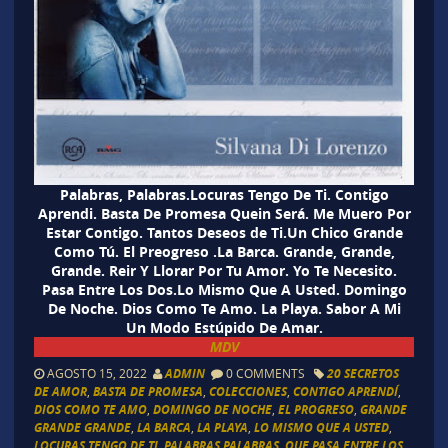
Palabras, Palabras.Locuras Tengo De Ti. Contigo
Aprendi. Basta De Promesa Quein Será. Me Muero Por
Estar Contigo. Tantos Deseos de Ti.Un Chico Grande
Como Tú. El Preogreso .La Barca. Grande, Grande,
Grande. Reir Y Llorar Por Tu Amor. Yo Te Necesito.
Pasa Entre Los Dos.Lo Mismo Que A Usted. Domingo
De Noche. Dios Como Te Amo. La Playa. Sabor A Mi
Un Modo Estúpido De Amar.
MDV
AGOSTO 15, 2022
ADMIN
0 COMMENTS
20 SECRETOS
DE AMOR
,
BASTA DE PROMESA
,
COLECCIONES
,
CONTIGO APRENDÍ
,
DIOS COMO TE AMO
,
DOMINGO DE NOCHE
,
EL PROGRESO
,
GRANDE
GRANDE GRANDE
,
LA BARCA
,
LA PLAYA
,
LO MISMO QUE A USTED
,
LOCURAS TENGO DE TI
,
PALABRAS PALABRAS
,
QUE PASA ENTRE LOS