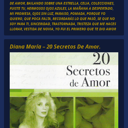
DE AMOR
,
BAILANDO SOBRE UNA ESTRELLA
,
CELIA
,
COLECCIONES
,
FUISTE TU
,
HERMOSOS OJOS AZULES
,
LA MAÑANA A DESPERTADO
,
MI PROMESA
,
OJOS SIN LUZ
,
PARAISO
,
POMADA
,
PORQUE YO
QUIERO
,
QUE POCA FALTA
,
RECORDARÁS LO QUE PASÓ
,
SE QUE NO
SOY PARA TI
,
SINCERIDAD
,
TRASTORNADA
,
TRISTEZA QUE ME HACES
LLORAR
,
VESTIDA DE NOVIA
,
YO FUI EL PRIMERO QUE TE DIO AMOR
Diana María – 20 Secretos De Amor.