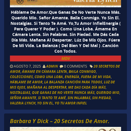
Háblame De Amor.Que Ganas De No Verte Nunca Más.
Querido Mio. Señor Amante. Baila Conmigo. Yo Sin El.
Nostalgias. Si Tanto Te Amé. Yo,Tu Amor InfielEnergía (
Para Querer Y Poder ). Como Una Loba. Ámame En
Cámara Lenta. Sin Palabras. Sin Piedad. Me Dás Cada
Día Más. Mañana Al Despertar. Lúz De Mis Ojos. Fúera
De Mi Vida. La Balanza ( Del Bien Y Del Mal ) .Canción
Con Todos.
MDV
AGOSTO 7, 2025
ADMIN
0 COMMENTS
20 SECRETOS DE
AMOR
,
ÁMAME EN CÁMARA LENTA
,
BAILA CONMIGO
,
COLECCIONES
,
COMO UNA LOBA
,
ENERGÍA
,
FUERA DE MI VIDA
,
HÁBLAME DE AMOR
,
LA BALANZA CANCIÓN PARA TODOS
,
LUZ DE
MIS OJOS
,
MAÑANA AL DESPERTAR
,
ME DAS CADA DÍA MÁS
,
NOSTALGIAS
,
QUE GANAS DE NO VERTE NUNCA MÁS
,
QUERIDO MIO
,
SEÑOR AMANTE
,
SI TANTO TE AMÉ
,
SIN PALABRAS
,
SIN PIEDAD
,
VALERIA LYNCH
,
YO SIN EL
,
YO TU AMOR INFIEL
Barbara Y Dick – 20 Secretos De Amor.