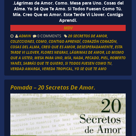
.Lágrimas de Amor. Como. Mesa para Uno. Cosas del
Alma. Yo Sé Que Te Amo. Si Todos Fuesen Como Tú.
Mía. Creo Que es Amor. Esta Tarde Vi Llover. Contigo
Aprendí.
MDV
ADMIN
0 COMMENTS
20 SECRETOS DE AMOR
,
COLECCIONES
,
COMO
,
CONTIGO APRENDÍ
,
CORAZÓN CORAZÓN
,
COSAS DEL ALMA
,
CREO QUE ES AMOR
,
DESESPERADAMENTE
,
ESTA
TARDE VI LLOVER
,
FLORES NEGRAS
,
LÁGRIMAS DE AMOR
,
LO MISMO
QUE A USTED
,
MESA PARA UNO
,
MÍA
,
NADA
,
PECADO
,
PIEL
,
ROBERTO
YANÉS
,
SABRÁS QUE TE QUIERO
,
SI TODOS FUESEN COMO TU
,
VERDAD AMARGA
,
VEREDA TROPICAL
,
YO SE QUE TE AMO
Pomada – 20 Secretos De Amor.