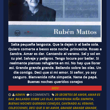
Salta pequeña langosta. Que la dejen ir al baile sola.
Quiero comerte a besos esta noche .princesita. Rosas a
Sandra. Amar es dar. Cantando al verano. Sal y sol en
tu piel. Salvaje y peligros. Tengo locura por bailar. Si
realmente piensas refugiarte en mi. No hay que llorar
asi. Grande grande grande. Bailando sobre las olas. Un
dia contigo. Deci que si mi amor. Si señor, yo soy
canguro. Bienvenida niña simpatía. Nena de papá.
Buenas noches queridos conejos
MDV
ADMIN
0 COMMENTS
20 SECRETOS DE AMOR
,
AMAR ES
DAR
,
BAILANDO SOBRE LAS OLAS
,
BIENVENIDA NIÑA SIMPATIA
,
BUENAS NOCHES QUERIDOS CONEJOS
,
CANTANDO AL VERANO
,
COLECCIONES
,
DECI QUE SI MI AMOR
,
GRANDE GRANDE GRANDE
,