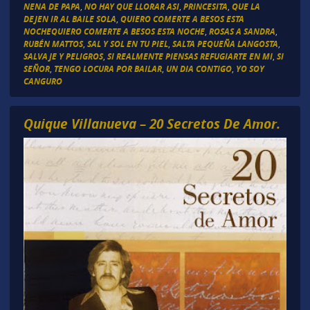
NENA DE PAPA
,
NO HAY QUE LLORAR ASI
,
PRINCESITA
,
QUE LA
DEJEN IR AL BAILE SOLA
,
QUIERO COMERTE A BESOS ESTA
NOCHEQUIERO COMERTE A BESOS ESTA NOCHE
,
ROSAS A SANDRA
,
RUBÉN MATTOS
,
SAL Y SOL EN TU PIEL
,
SALTA PEQUEÑA LANGOSTA
,
SALVAJE Y PELIGROS
,
SI REALMENTE PIENSAS REFUGIARTE EN MI
,
SI
SEÑOR
,
TENGO LOCURA POR BAILAR
,
UN DIA CONTIGO
,
YO SOY
CANGURO
Quique Villanueva – 20 Secretos De Amor.