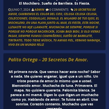
El Mochilero. Sueño de Barrilete. Es Fiesta.
JUNIO 7, 2024
ADMIN
0 COMMENTS
20 SECRETOS DE
AMOR
,
CAMBIEMOS EL COLOR DEL CIEO
,
CELOSA CELOSA CELOSA
,
COLECCIONES
,
COSQUILLAS
,
DONALD
,
EL MILAGRO DE TUS OJOS
,
EL
MOCHILERO
,
EN UNA PLAYA JUNTO AL MAR
,
ES FIESTA
,
ESTA NOCHE
,
LLEGASTE NO MJE LLAMASTE
,
MUCHACHA DE SIEMPRE
,
PORQUE SI
PORQUE NO PORQUE RACATACATA
,
SCABA BADI BIDU
,
SI OLO VIERAS
PASAR
,
SIEMPRE FUIMOS COMPAÑEROS
,
SUEÑO DE BARRILETE
,
TIRITANTO
,
TODO TIENE MÚSICA
,
TU AMIGO FIEL
,
VERANO NARANJA
,
VIVO EN UN MUNDO FELIZ
Palito Ortega – 20 Secretos De Amor.
Mi primera novia. Que vamos hacer esta noche? Sabor
a nada. Me quieres enganar, igual que a un niño. Un
triste poema de amor.lo mismo que a usted.
Bienvenido amor. Muchacha de luna. Primavera. El
mapa. No quisiera quererte. Palomita blanca. Se
parece a mi mamá. Digan lo que digan.un muchacho
como yo. Hablando de amor. Te fuiste en abril. Una
sonrisa. Corazón contento. Muchacho que vas
cantando.