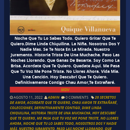
Noche Que Tu Lo Sabes Todo. Quiero Gritar Que Te
Quiero.Dime Linda Chiquilina. La Niña. Nosotros Dos Y
Nadie Mas. Se Te Nota En La Mirada. Nuestro
Juramento. Historia Triste De Una Muchacha. Paso Las
Noches Llorando. Que Ganas De Besarte. Soy Como La
Brisa. Acordate Que Te Quiero. Quedate Aqui. Me Pasa
Que Tu Voz Me Pone Triste. No Llores Ahora. Vida Mia.
Una Canción. Hoy Descubrí Que Te Quiero.
Definitivamente Contigo Chau Amor,Te Extrañaré.
MDV
AGOSTO 11, 2022
ADMIN
0 COMMENTS
20 SECRETOS
DE AMOR
,
ACORDATE QUE TE QUIERO
,
CHAU AMOR TE EXTRAÑARÉ
,
COLECCIONES
,
DEFINITIVAMENTE CONTIGO
,
DIME LINDA
CHIQUILINA
,
HISTORIA TRISTE DE UNA MUCHACHA
,
HOY DESCUBRÍ
QUE TE QUIERO
,
ME PASA QUE TU VOZ ME PONE TRISTE
,
NO LLORES
AHORA
,
NOCHE QUE TU LO SABES TODO
,
NOSOSTROS DOS Y NADIE
MÁS
,
NUESTRO JURAMENTO
,
PASO LAS NOCHE LLORANDO
,
QUE