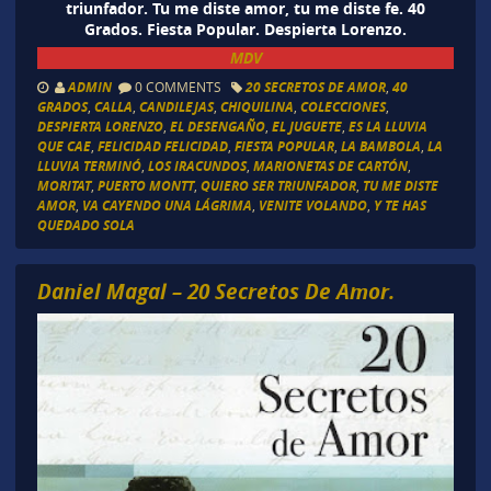
triunfador. Tu me diste amor, tu me diste fe. 40
Grados. Fiesta Popular. Despierta Lorenzo.
MDV
ADMIN
0 COMMENTS
20 SECRETOS DE AMOR
,
40
GRADOS
,
CALLA
,
CANDILEJAS
,
CHIQUILINA
,
COLECCIONES
,
DESPIERTA LORENZO
,
EL DESENGAÑO
,
EL JUGUETE
,
ES LA LLUVIA
QUE CAE
,
FELICIDAD FELICIDAD
,
FIESTA POPULAR
,
LA BAMBOLA
,
LA
LLUVIA TERMINÓ
,
LOS IRACUNDOS
,
MARIONETAS DE CARTÓN
,
MORITAT
,
PUERTO MONTT
,
QUIERO SER TRIUNFADOR
,
TU ME DISTE
AMOR
,
VA CAYENDO UNA LÁGRIMA
,
VENITE VOLANDO
,
Y TE HAS
QUEDADO SOLA
Daniel Magal – 20 Secretos De Amor.