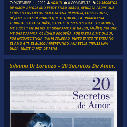
DICIEMBRE 11, 2022
ADMIN
0 COMMENTS
20 SECRETOS
DE AMOR
,
AMORE MIO ESTOY ENAMORADO
,
AYÚDALA PADRE QUE
ESTÁS EN LOS CIELOS
,
BAILA GITANA HERMOSA
,
COLECCIONES
,
DÉJAME SI HAS OLVIDADO QUE TE QUIERO
,
LA TRAMPA ESTA
TENDIDA
,
LLORA LA NIÑA
,
LLORA SI TE SIENTES SOLA
,
LOS MOROS
,
ME SUBES Y ME BAJAS
,
MI GRAN AMOR SE HA IDO
,
MUÑEQUITA QUE
ME DAS TU AMOR
,
OLVÍDALO PEQUEÑA
,
POR FAVOR DIME QUE SI
,
POR INCONSCIENCIA
,
TANTA SOLEDAD
,
TANTO TANTO TE EXTRAÑO
,
TE AMO A TI
,
TE BUSCO ARREPENTIDO. ANABELLA
,
TIENES UNA
DUDA
,
TRISTE CARITA DE PENA
Silvana Di Lorenzo – 20 Secretos De Amor.