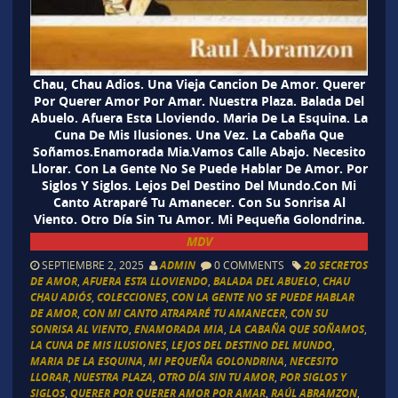
Chau, Chau Adios. Una Vieja Cancion De Amor. Querer
Por Querer Amor Por Amar. Nuestra Plaza. Balada Del
Abuelo. Afuera Esta Lloviendo. Maria De La Esquina. La
Cuna De Mis Ilusiones. Una Vez. La Cabaña Que
Soñamos.Enamorada Mia.Vamos Calle Abajo. Necesito
Llorar. Con La Gente No Se Puede Hablar De Amor. Por
Siglos Y Siglos. Lejos Del Destino Del Mundo.Con Mi
Canto Atraparé Tu Amanecer. Con Su Sonrisa Al
Viento. Otro Día Sin Tu Amor. Mi Pequeña Golondrina.
MDV
SEPTIEMBRE 2, 2025
ADMIN
0 COMMENTS
20 SECRETOS
DE AMOR
,
AFUERA ESTA LLOVIENDO
,
BALADA DEL ABUELO
,
CHAU
CHAU ADIÓS
,
COLECCIONES
,
CON LA GENTE NO SE PUEDE HABLAR
DE AMOR
,
CON MI CANTO ATRAPARÉ TU AMANECER
,
CON SU
SONRISA AL VIENTO
,
ENAMORADA MIA
,
LA CABAÑA QUE SOÑAMOS
,
LA CUNA DE MIS ILUSIONES
,
LEJOS DEL DESTINO DEL MUNDO
,
MARIA DE LA ESQUINA
,
MI PEQUEÑA GOLONDRINA
,
NECESITO
LLORAR
,
NUESTRA PLAZA
,
OTRO DÍA SIN TU AMOR
,
POR SIGLOS Y
SIGLOS
,
QUERER POR QUERER AMOR POR AMAR
,
RAÚL ABRAMZON
,