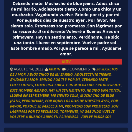
Cebando mate. Muchacho de blue jeans. Adiós chico
de mi barrio. Adolescente tierno .Como una chica y un
muchacho. Vagabundo vuelve. Brindo por ti y por mi.
Por aquellos dias de nuestro ayer . Por favor. Me
siento sola. Promesas son promesas .Son lágrimas por
tu recuerdo .Era diferente.Volveré a Buenos Aires en
primavera. Hay un sentimiento. Perdóname. He sido
una tonta. Llueve en septiembre. Vuelve padre sol .
Este hombre amado.Porque se parece a mi . Ayúdame
amor.
MDV
AGOSTO 14, 2022
ADMIN
0 COMMENTS
20 SECRETOS
DE AMOR
,
ADIÓS CHICO DE MI BARRIO
,
ADOLESCENTE TIERNO
,
AYÚDAME AMOR
,
BRINDO POR TI Y POR MI
,
CEBANDO MATE
,
COLECCIONES
,
COMO UNA CHICA Y UN MUCHACHO
,
ERA DIFERENTE
,
ESTE HOMBRE AMADO
,
HAY UN SENTIMIENTO
,
HE SIDO UNA TONTA
,
LLUEVE EN SEPTIEMBRE
,
ME SIENTO SOLA
,
MUCHACHO DE BLUE
JEANS
,
PERDONAME
,
POR AQUELLOS DIAS DE NUESTRO AYER
,
POR
FAVOR
,
PORQUE SE PARECE A MI
,
PROMESAS SON PROMESAS
,
SON
LÁGRIMAS POR TU RECUERDO
,
TORMENTA
,
VAGABUNDO VUELVE
,
VOLVERÉ A BUENOS AIRES EN PRIMAVERA
,
VUELVE PADRE SOL