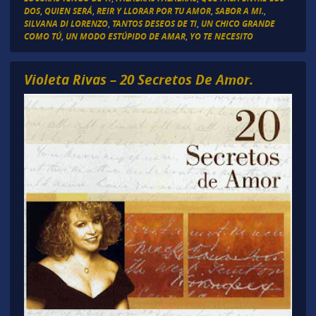
DOS
,
QUIEN SERÁ
,
REIR Y LLORAR POR TU AMOR
,
SABOR A MI.
,
SILVANA DI LORENZO
,
TANTOS DESEOS DE TI
,
UN CHICO GRANDE
COMO TÚ
,
UN MODO ESTÚPIDO DE AMAR
,
YO TE NECESITO
Violeta Rivas – 20 Secretos De Amor.