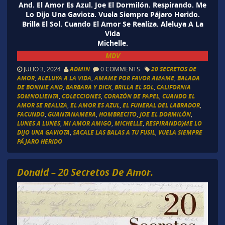
And. El Amor Es Azul. Joe El Dormilón. Respirando. Me
Lo Dijo Una Gaviota. Vuela Siempre Pájaro Herido.
Brilla El Sol. Cuando El Amor Se Realiza. Aleluya A La
Vida
Michelle.
MDV
JULIO 3, 2024
ADMIN
0 COMMENTS
20 SECRETOS DE
AMOR
,
ALELUYA A LA VIDA
,
AMAME POR FAVOR AMAME
,
BALADA
DE BONNIE AND
,
BARBARA Y DICK
,
BRILLA EL SOL
,
CALIFORNIA
SOMNOLIENTA
,
COLECCIONES
,
CORAZÓN DE PAPEL
,
CUANDO EL
AMOR SE REALIZA
,
EL AMOR ES AZUL
,
EL FUNERAL DEL LABRADOR
,
FACUNDO
,
GUANTANAMERA
,
HOMBRECITO
,
JOE EL DORMILÓN
,
LUNES A LUNES
,
MI AMOR AMIGO
,
MICHELLE
,
RESPIRANDO}ME LO
DIJO UNA GAVIOTA
,
SACALE LAS BALAS A TU FUSIL
,
VUELA SIEMPRE
PÁJARO HERIDO
Donald – 20 Secretos De Amor.