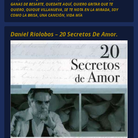
GANAS DE BESARTE
,
QUEDATE AQUÍ
,
QUIERO GRITAR QUE TE
QUIERO
,
QUIQUE VILLANUEVA
,
SE TE NOTA EN LA MIRADA
,
SOY
COMO LA BRISA
,
UNA CANCIÓN
,
VIDA MÍA
Daniel Riolobos – 20 Secretos De Amor.