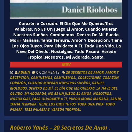
Corazón a Corazón. El Día Que Me Quieras.Tres
Palabras. No Es Un Juego El Amor. Cuando Mueran
Nuestros Sueños. Caminemos. Dentro De Mí. Puedo
Morir Mañana. Tanta Ternura. Amor Y Decepción. Tiene
Los Ojos Tuyos. Para Olvidarte A Tí. Toda Una Vida. La
Nave Del Olvido. Nostalgias. Todo Pasará. Vereda
Tropical.Nosotros. Mi Adorada. Santa.
MDV
ADMIN
0 COMMENTS
20 SECRETOS DE AMOR
,
AMOR Y
DECEPCIÓN
,
CAMINEMOS
,
CAMINEMOS.
,
COLECCIONES
,
CORAZÓN
CORAZÓN
,
CUANDO MUERAN NUESTROS SUEÑOS
,
DANIEL
RIOLOBOS
,
DENTRO DE MÍ
,
EL DÍA QUE ME QUIERAS
,
LA NAVE DEL
OLVIDO
,
MI ADORADA
,
NO ES UN JUEGO EL AMOR
,
NOSOTROS
,
NOSTALGIAS
,
PARA OLVIDARTE A TI
,
PUEDO MORIR MAÑANA
,
SANTA
,
TANTA TERNURA
,
TIENE LOS OJOS TUYOS
,
TODA UNA VIDA
,
TODO
PASARÁ
,
TRES PALABRAS
,
VEREDA TROPICAL
Roberto Yanés – 20 Secretos De Amor .