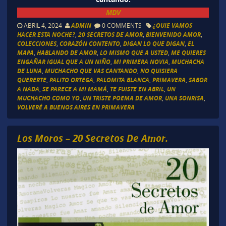
MDV
ABRIL 4, 2024
ADMIN
0 COMMENTS
¿QUIE VAMOS
HACER ESTA NOCHE?
,
20 SECRETOS DE AMOR
,
BIENVENIDO AMOR
,
COLECCIONES
,
CORAZÓN CONTENTO
,
DIGAN LO QUE DIGAN
,
EL
MAPA
,
HABLANDO DE AMOR
,
LO MISMO QUE A USTED
,
ME QUIERES
ENGAÑAR IGUAL QUE A UN NIÑO
,
MI PRIMERA NOVIA
,
MUCHACHA
DE LUNA
,
MUCHACHO QUE VAS CANTANDO
,
NO QUISIERA
QUERERTE
,
PALITO ORTEGA
,
PALOMITA BLANCA
,
PRIMAVERA
,
SABOR
A NADA
,
SE PARECE A MI MAMÁ
,
TE FUISTE EN ABRIL
,
UN
MUCHACHO COMO YO
,
UN TRISTE POEMA DE AMOR
,
UNA SONRISA
,
VOLVERÉ A BUENOS AIRES EN PRIMAVERA
Los Moros – 20 Secretos De Amor.