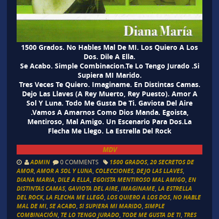
1500 Grados. No Hables Mal De MI. Los Quiero A Los
Dos. Dile A Ella.
Se Acabo. Simple Combinacion.Te Lo Tengo Jurado .Si
Supiera MI Marido.
Tres Veces Te Quiero. Imaginame. En Distintas Camas.
Dejo Las Llaves (A Rey Muerto, Rey Puesto). Amor A
Sol Y Luna. Todo Me Gusta De Ti. Gaviota Del Aire
.Vamos A Amarnos Como Dios Manda. Egoista,
Mentiroso, Mal Amigo. Un Escenario Para Dos.La
Flecha Me Llego. La Estrella Del Rock
MDV
ADMIN
0 COMMENTS
1500 GRADOS
,
20 SECRETOS DE
AMOR
,
AMOR A SOL Y LUNA
,
COLECCIONES
,
DEJO LAS LLAVES
,
DIANA MARIA
,
DILE A ELLA
,
EGOISTA MENTIROSO MAL AMIGO
,
EN
DISTINTAS CAMAS
,
GAVIOTA DEL AIRE
,
IMAGINAME
,
LA ESTRELLA
DEL ROCK
,
LA FLECHA ME LLEGÓ
,
LOS QUIERO A LOS DOS
,
NO HABLE
MAL DE MI
,
SE ACABO
,
SI SUPIERA MI MARIDO
,
SIMPLE
COMBINACIÓN
,
TE LO TENGO JURADO
,
TODE ME GUSTA DE TI
,
TRES