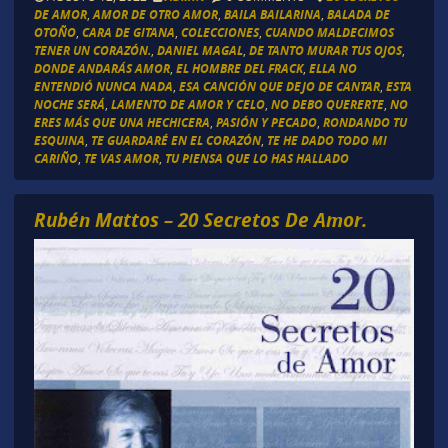
DE AMOR
,
AMOR DE OTRO AMOR
,
BAILA BAILARINA
,
BALADA DE
OTOÑO
,
CARA DE GITANA
,
COLECCIONES
,
CUANDO MALDECIMOS
TENER UN CORAZÓN.
,
DANIEL MAGAL
,
DE TANTO MURAR TUS OJOS
,
DONDE ANDARÁS AMOR
,
EL HOMBRE DEL FRACK
,
ELLA NO
ENTENDIÓ NUNCA NADA
,
ESA CANCIÓN QUE DEJO DE CANTAR
,
ESTA
NOCHE SERÁ
,
LAMENTO DE AMOR Y CELO
,
NO DEBO QUERERTE
,
NO
ERES MÁS QUE UNA HECHICERA
,
PASIÓN Y PECADO
,
RONDANDO TU
ESQUINA
,
TE GUARDARÉ EN EL CORAZÓN
,
TE HE DADO TODO MI
CARIÑO
,
TE VAS AMOR
,
TU PIENSA QUE LO HAS HALLADO
Rubén Mattos – 20 Secretos De Amor.