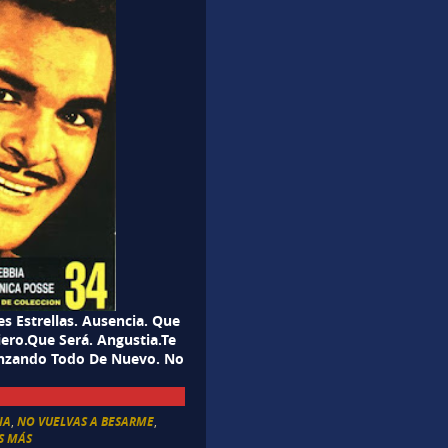
s Estrellas. Ausencia. Que
ero.Que Será. Angustia.Te
enzando Todo De Nuevo. No
IA
,
NO VUELVAS A BESARME
,
S MÁS