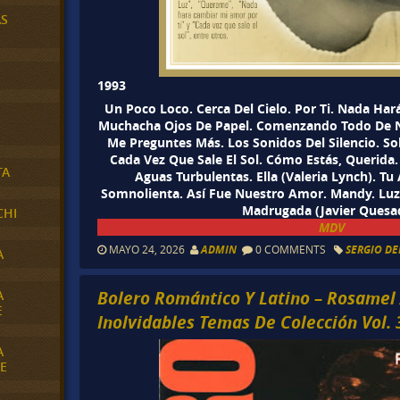
AS
1993
Un Poco Loco. Cerca Del Cielo. Por Ti. Nada Ha
Muchacha Ojos De Papel. Comenzando Todo De N
Me Preguntes Más. Los Sonidos Del Silencio. S
Cada Vez Que Sale El Sol. Cómo Estás, Querida
TA
Aguas Turbulentas. Ella (Valeria Lynch). Tu 
Somnolienta. Así Fue Nuestro Amor. Mandy. Luz 
Madrugada (Javier Quesa
CHI
MDV
MAYO 24, 2026
ADMIN
0 COMMENTS
SERGIO DE
A
Bolero Romántico Y Latino – Rosamel 
A
E
Inolvidables Temas De Colección Vol. 
A
E