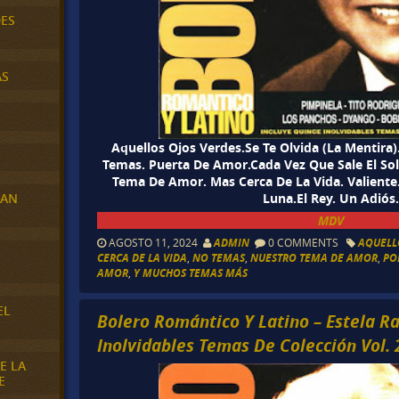
DES
AS
Aquellos Ojos Verdes.Se Te Olvida (La Mentira
Temas. Puerta De Amor.Cada Vez Que Sale El So
Tema De Amor. Mas Cerca De La Vida. Valient
Luna.El Rey. Un Adiós.
RAN
MDV
AGOSTO 11, 2024
ADMIN
0 COMMENTS
AQUELL
E
CERCA DE LA VIDA
,
NO TEMAS
,
NUESTRO TEMA DE AMOR
,
PO
AMOR
,
Y MUCHOS TEMAS MÁS
EL
Bolero Romántico Y Latino – Estela Ra
Inolvidables Temas De Colección Vol. 
E LA
E