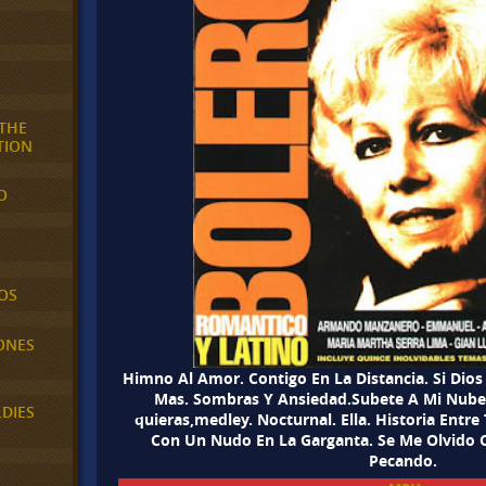
 THE
TION
O
OS
ONES
Himno Al Amor. Contigo En La Distancia. Si Dios
Mas. Sombras Y Ansiedad.Subete A Mi Nube. 
LDIES
quieras,medley. Nocturnal. Ella. Historia Entr
Con Un Nudo En La Garganta. Se Me Olvido 
Pecando.