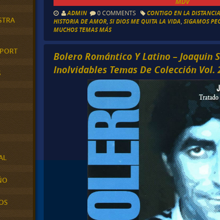
MDV
ADMIN
0 COMMENTS
CONTIGO EN LA DISTANCI
STRA
HISTORIA DE AMOR
,
SI DIOS ME QUITA LA VIDA
,
SIGAMOS PE
MUCHOS TEMAS MÁS
XPORT
Bolero Romántico Y Latino – Joaquin S
Inolvidables Temas De Colección Vol. 
S
AL
ÑO
OS