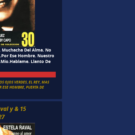
). Muchacha Del Alma. No
l.Por Ese Hombre. Nuestro
e.Mio.Hablame. Llanto De
OS OJOS VERDES
,
EL REY
,
MAS
R ESE HOMBRE
,
PUERTA DE
val y & 15
27