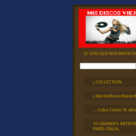
EL SITIO QUE NOS INVITA 
B
u
s
c
¡ COLLECTION
a
r
¡ Maravilloso,Maravil
… Cuba Cómo Te Año
10 GRANDES ARTIST
PARÍS-ITALIA,