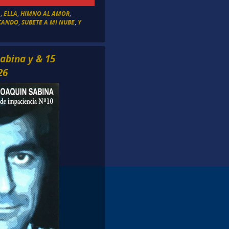
A
,
ELLA
,
HIMNO AL AMOR
,
CANDO
,
SUBETE A MI NUBE
,
Y
abina y & 15
26