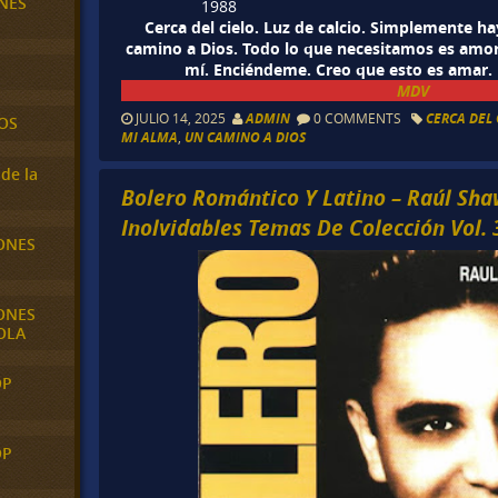
NES
1988
Cerca del cielo. Luz de calcio. Simplemente ha
camino a Dios. Todo lo que necesitamos es amor
mí. Enciéndeme. Creo que esto es amar. 
MDV
JULIO 14, 2025
ADMIN
0 COMMENTS
CERCA DEL 
OS
MI ALMA
,
UN CAMINO A DIOS
de la
Bolero Romántico Y Latino – Raúl Sh
Inolvidables Temas De Colección Vol. 
ONES
ONES
OLA
OP
OP