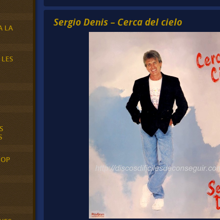
Sergio Denis – Cerca del cielo
A LA
 LES
S
S
POP