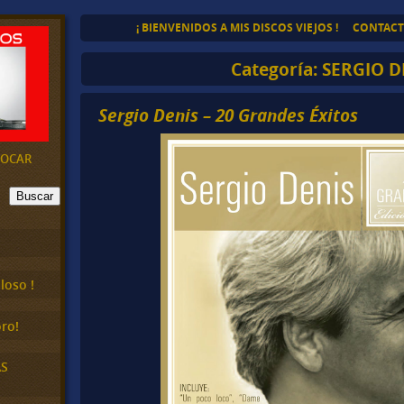
¡ BIENVENIDOS A MIS DISCOS VIEJOS !
CONTAC
Categoría:
SERGIO D
Sergio Denis – 20 Grandes Éxitos
EVOCAR
Buscar
loso !
ro!
AS