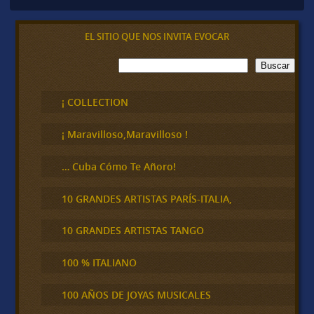
EL SITIO QUE NOS INVITA EVOCAR
B
Buscar
u
s
c
¡ COLLECTION
a
r
¡ Maravilloso,Maravilloso !
… Cuba Cómo Te Añoro!
10 GRANDES ARTISTAS PARÍS-ITALIA,
10 GRANDES ARTISTAS TANGO
100 % ITALIANO
100 AÑOS DE JOYAS MUSICALES