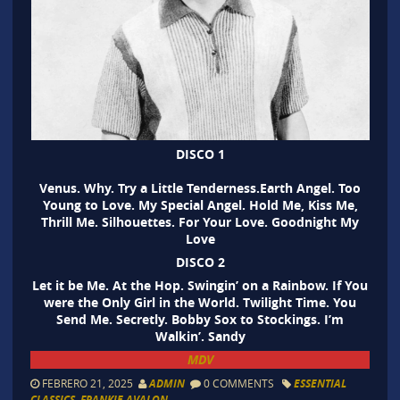
DISCO 1
Venus. Why. Try a Little Tenderness.Earth Angel. Too
Young to Love. My Special Angel. Hold Me, Kiss Me,
Thrill Me. Silhouettes. For Your Love. Goodnight My
Love
DISCO 2
Let it be Me. At the Hop. Swingin’ on a Rainbow. If You
were the Only Girl in the World. Twilight Time. You
Send Me. Secretly. Bobby Sox to Stockings. I’m
Walkin’. Sandy
MDV
FEBRERO 21, 2025
ADMIN
0 COMMENTS
ESSENTIAL
CLASSICS
,
FRANKIE AVALON