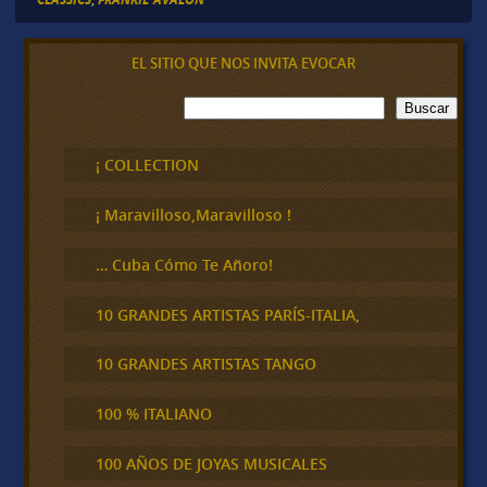
EL SITIO QUE NOS INVITA EVOCAR
B
Buscar
u
s
c
¡ COLLECTION
a
r
¡ Maravilloso,Maravilloso !
… Cuba Cómo Te Añoro!
10 GRANDES ARTISTAS PARÍS-ITALIA,
10 GRANDES ARTISTAS TANGO
100 % ITALIANO
100 AÑOS DE JOYAS MUSICALES