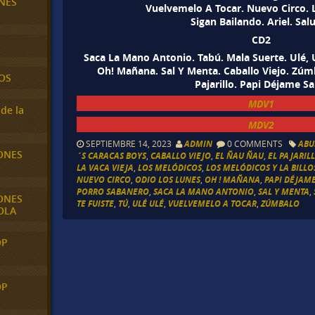
NES
Vuelvemelo A Tocar. Nuevo Circo. L
Sigan Bailando. Ariel. Sal
CD2
Saca La Mano Antonio. Tabú. Mala Suerte. Ulé, 
Oh! Mañana. Sal Y Menta. Caballo Viejo. Zúmb
OS
Pajarillo. Papi Déjame Sal
MDV1
de la
MDV2
SEPTIEMBRE 14, 2023
ADMIN
0 COMMENTS
ABU
ONES
´S CARACAS BOYS
,
CABALLO VIEJO
,
EL ÑAU ÑAU
,
EL PAJARIL
LA VACA VIEJA
,
LOS MELÓDICOS
,
LOS MELÓDICOS Y LA BILL
NUEVO CIRCO
,
ODIO LOS LUNES
,
OH ! MAÑANA
,
PAPI DÉJAME
PORRO SABANERO
,
SACA LA MANO ANTONIO
,
SAL Y MENTA
,
ONES
TE FUISTE
,
TÚ
,
ULÉ ULÉ
,
VUELVEMELO A TOCAR
,
ZÚMBALO
OLA
OP
OP