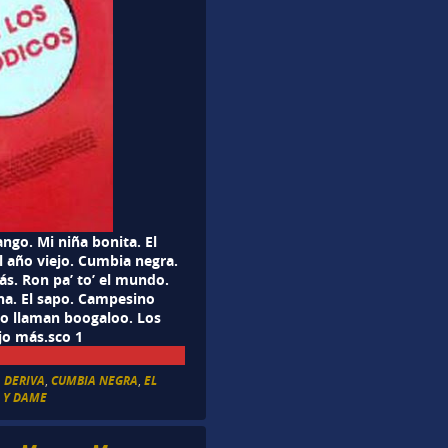
ango. Mi niña bonita. El
l año viejo. Cumbia negra.
s. Ron pa’ to’ el mundo.
ana. El sapo. Campesino
Lo llaman boogaloo. Los
jo más.sco 1
A DERIVA
,
CUMBIA NEGRA
,
EL
 Y DAME