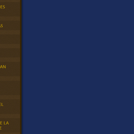
DES
AS
RAN
E
EL
E LA
E