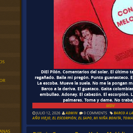
OS
DiEl Pilón. Comentarios del solar. El último t
regañado. Baila mi pregón. Punto guanasteco. E
MOR
La escoba. Mueve la suela. No me la pongan má
Barco a la deriva. El guataco. Gaita colombi
embullao. Adonay. El cabezón. El escorpión. 
palmares. Toma y dame. No traba
MDV
JULIO 12, 2026
ADMIN
0 COMMENTS
BARCO A L
AÑO VIEJO
,
EL ESCORPIÓN
,
EL SAPO
,
MI NIÑA BONITA
,
TOMA
BANAS