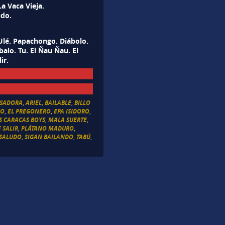
a Vaca Vieja.
udo.
Ulé. Papachongo. Diábolo.
alo. Tu. El Ñau Ñau. El
ir.
SADORA
,
ARIEL
,
BAILABLE
,
BILLO
LO
,
EL PREGONERO
,
EPA ISIDORO
,
OS CARACAS BOYS
,
MALA SUERTE
,
 SALIR
,
PLÁTANO MADURO
,
SALUDO
,
SIGAN BAILANDO
,
TABÚ
,