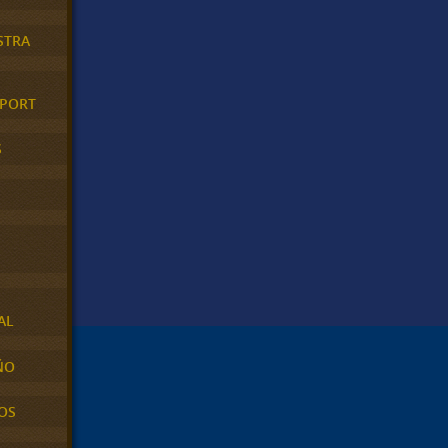
STRA
XPORT
S
AL
ÑO
OS