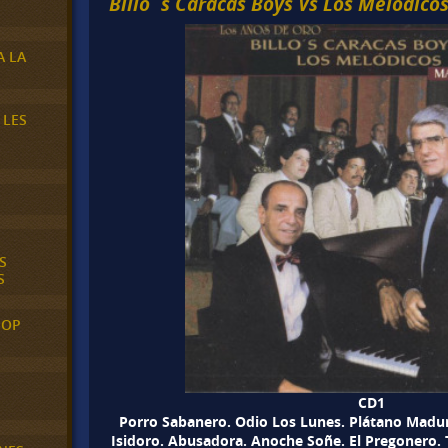
Billo´s Caracas Boys Vs Los Melódico
A LA
 LES
S
S
POP
CD1
Porro Sabanero. Odio Los Lunes. Plátano Madur
Isidoro. Abusadora. Anoche Soñe. El Pregonero. 