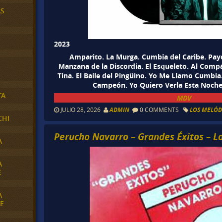
AS
2023
Amparito. La Murga. Cumbia del Caribe. Payo. 
Manzana de la Discordia. El Esqueleto. Al Compá
Tina. El Baile del Pingüino. Yo Me Llamo Cumbia.
Campeón. Yo Quiero Verla Esta Noche
TA
MDV
JULIO 28, 2026
ADMIN
0 COMMENTS
LOS MELÓD
CHI
Perucho Navarro – Grandes Éxitos – L
A
A
E
A
E