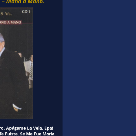
s – Mano a Mano.
o. Apágame La Vela. Epa!
Te Fuiste. Se Me Fue Maria.