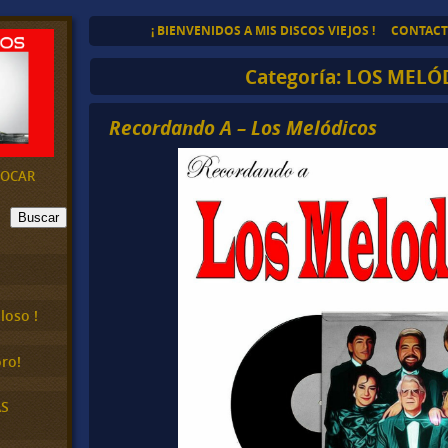
¡ BIENVENIDOS A MIS DISCOS VIEJOS !
CONTAC
Categoría:
LOS MELÓ
Recordando A – Los Melódicos
EVOCAR
Buscar
loso !
ro!
AS