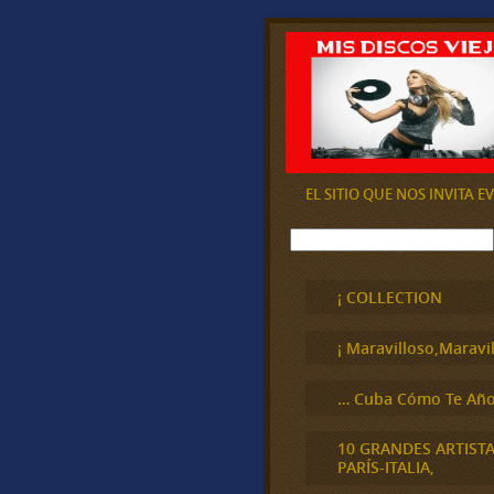
EL SITIO QUE NOS INVITA 
B
u
s
c
¡ COLLECTION
a
r
¡ Maravilloso,Maravil
… Cuba Cómo Te Año
10 GRANDES ARTIST
PARÍS-ITALIA,