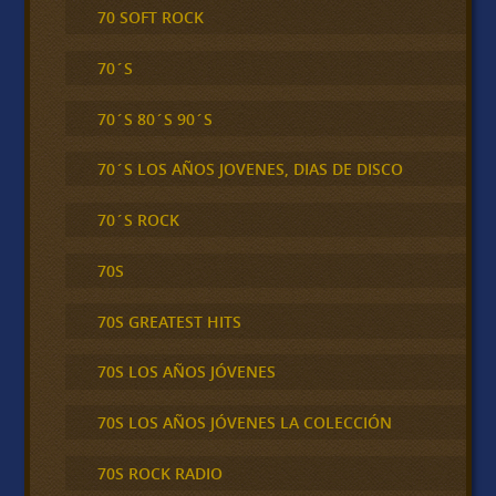
70 SOFT ROCK
70´S
70´S 80´S 90´S
70´S LOS AÑOS JOVENES, DIAS DE DISCO
70´S ROCK
70S
70S GREATEST HITS
70S LOS AÑOS JÓVENES
70S LOS AÑOS JÓVENES LA COLECCIÓN
70S ROCK RADIO