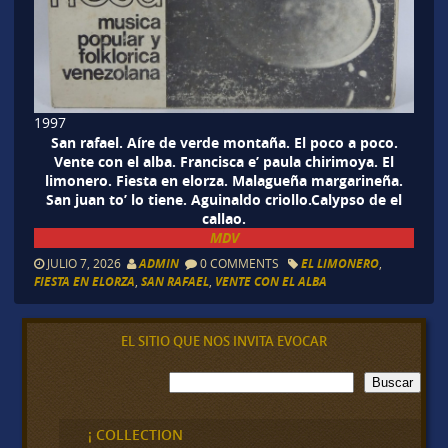
1997
San rafael. Aíre de verde montaña. El poco a poco.
Vente con el alba. Francisca e’ paula chirimoya. El
limonero. Fiesta en elorza. Malagueña margarineña.
San juan to’ lo tiene. Aguinaldo criollo.Calypso de el
callao.
MDV
JULIO 7, 2026
ADMIN
0 COMMENTS
EL LIMONERO
,
FIESTA EN ELORZA
,
SAN RAFAEL
,
VENTE CON EL ALBA
EL SITIO QUE NOS INVITA EVOCAR
B
Buscar
u
s
c
¡ COLLECTION
a