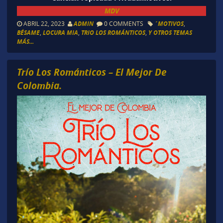
MDV
ABRIL 22, 2023
ADMIN
0 COMMENTS
´MOTIVOS
,
BÉSAME
,
LOCURA MIA
,
TRIO LOS ROMÁNTICOS
,
Y OTROS TEMAS
MÁS...
Trío Los Románticos – El Mejor De
Colombia.