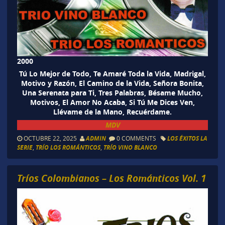
2000
Tú Lo Mejor de Todo, Te Amaré Toda la Vida, Madrigal,
Motivo y Razón, El Camino de la Vida, Señora Bonita,
Una Serenata para Ti, Tres Palabras, Bésame Mucho,
Motivos, El Amor No Acaba, Si Tú Me Dices Ven,
Llévame de la Mano, Recuérdame.
MDV
OCTUBRE 22, 2025
ADMIN
0 COMMENTS
LOS ÉXITOS LA
SERIE
,
TRÍO LOS ROMÁNTICOS
,
TRÍO VINO BLANCO
Tríos Colombianos – Los Románticos Vol. 1