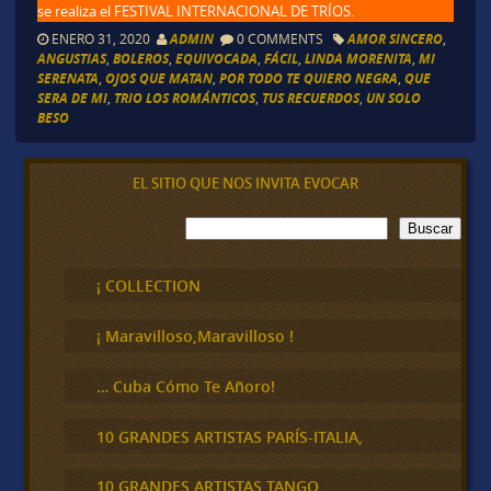
se realiza el FESTIVAL INTERNACIONAL DE TRÍOS.
ENERO 31, 2020
ADMIN
0 COMMENTS
AMOR SINCERO
,
ANGUSTIAS
,
BOLEROS
,
EQUIVOCADA
,
FÁCIL
,
LINDA MORENITA
,
MI
SERENATA
,
OJOS QUE MATAN
,
POR TODO TE QUIERO NEGRA
,
QUE
SERA DE MI
,
TRIO LOS ROMÁNTICOS
,
TUS RECUERDOS
,
UN SOLO
BESO
EL SITIO QUE NOS INVITA EVOCAR
B
Buscar
u
s
c
¡ COLLECTION
a
r
¡ Maravilloso,Maravilloso !
… Cuba Cómo Te Añoro!
10 GRANDES ARTISTAS PARÍS-ITALIA,
10 GRANDES ARTISTAS TANGO