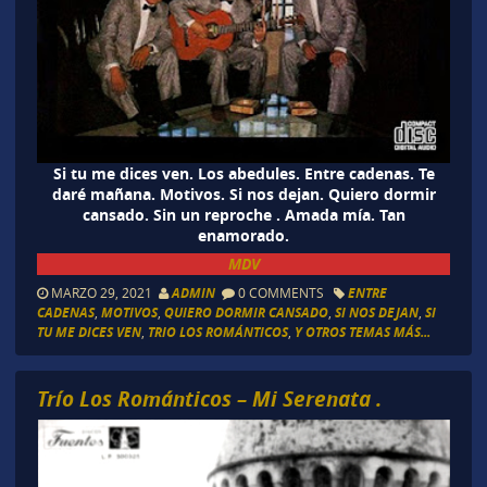
Si tu me dices ven. Los abedules. Entre cadenas. Te
daré mañana. Motivos. Si nos dejan. Quiero dormir
cansado. Sin un reproche . Amada mía. Tan
enamorado.
MDV
MARZO 29, 2021
ADMIN
0 COMMENTS
ENTRE
CADENAS
,
MOTIVOS
,
QUIERO DORMIR CANSADO
,
SI NOS DEJAN
,
SI
TU ME DICES VEN
,
TRIO LOS ROMÁNTICOS
,
Y OTROS TEMAS MÁS...
Trío Los Románticos – Mi Serenata .