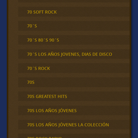
70 SOFT ROCK
70´S
70´S 80´S 90´S
70´S LOS AÑOS JOVENES, DIAS DE DISCO
70´S ROCK
70S
70S GREATEST HITS
70S LOS AÑOS JÓVENES
70S LOS AÑOS JÓVENES LA COLECCIÓN