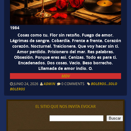
1984
Cosas como tu. Flor sin retoño. Fuego de amor.
Lágrimas de sangre. Cobardía. Frente a frente. Corazón
corazón. Nocturnal. Traicionera. Que voy hacer sin ti.
Amor perdido. Prisionero del mar. Res palabras.
Obsesión. Porque eres asi. Cenizas. Todo es para ti.
Encadenados. Dos cosas. Vacio. Beso borrecho.
Lllamada de amor indio. O.
MDV
JUNIO 24, 2026
ADMIN
0 COMMENTS
BOLEROS...SOLO
BOLEROS
EL SITIO QUE NOS INVITA EVOCAR
B
Buscar
u
s