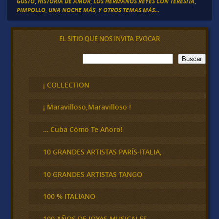
GUSTO
,
HISTORIA DE AMOR
,
LOS HERMANOS REYES CON TERESITA
,
PIMPOLLO
,
UNA NOCHE MÁS
,
Y OTROS TEMAS MÁS...
EL SITIO QUE NOS INVITA EVOCAR
B
Buscar
u
s
c
¡ COLLECTION
a
r
¡ Maravilloso,Maravilloso !
… Cuba Cómo Te Añoro!
10 GRANDES ARTISTAS PARÍS-ITALIA,
10 GRANDES ARTISTAS TANGO
100 % ITALIANO
100 AÑOS DE JOYAS MUSICALES