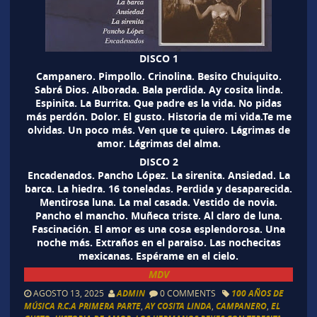
DISCO 1
Campanero. Pimpollo. Crinolina. Besito Chuiquito.
Sabrá Dios. Alborada. Bala perdida. Ay cosita linda.
Espinita. La Burrita. Que padre es la vida. No pidas
más perdón. Dolor. El gusto. Historia de mi vida.Te me
olvidas. Un poco más. Ven que te quiero. Lágrimas de
amor. Lágrimas del alma.
DISCO 2
Encadenados. Pancho López. La sirenita. Ansiedad. La
barca. La hiedra. 16 toneladas. Perdida y desaparecida.
Mentirosa luna. La mal casada. Vestido de novia.
Pancho el mancho. Muñeca triste. Al claro de luna.
Fascinación. El amor es una cosa esplendorosa. Una
noche más. Extraños en el paraiso. Las nochecitas
mexicanas. Espérame en el cielo.
MDV
AGOSTO 13, 2025
ADMIN
0 COMMENTS
100 AÑOS DE
MÚSICA R.C.A PRIMERA PARTE
,
AY COSITA LINDA
,
CAMPANERO
,
EL