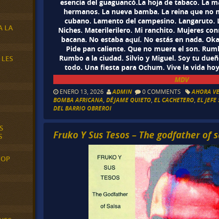
esencia del guaguancó.La hoja de tabaco. La m
hermanos. La nueva bamba. La reina que no 
cubano. Lamento del campesino. Langaruto. 
A LA
Niches. Materilerilero. Mi ranchito. Mujeres c
bacana. No estaba aquí. No estás en nada. Okai
Pide pan caliente. Que no muera el son. Rum
Rumbo a la ciudad. Silvio y Miguel. Soy tu dueñ
 LES
todo. Una fiesta para Ochum. Vive la vida hoy
MDV
ENERO 13, 2026
ADMIN
0 COMMENTS
AHORA V
BOMBA AFRICANA
,
DÉJAME QUIETO
,
EL CACHETERO
,
EL JEFE
DEL BARRIO OBREROI
S
Fruko Y Sus Tesos – The godfather of s
S
POP