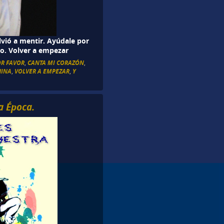
lvió a mentir. Ayúdale por
go. Volver a empezar
OR FAVOR
,
CANTA MI CORAZÓN
,
HINA
,
VOLVER A EMPEZAR
,
Y
a Época.