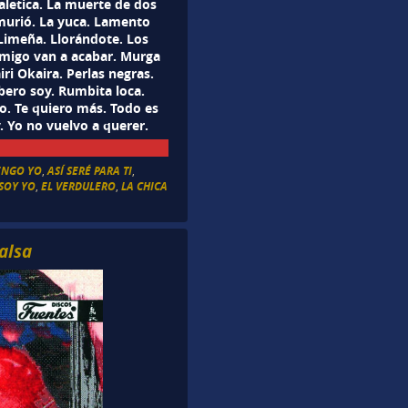
aletica. La muerte de dos
murió. La yuca. Lamento
Limeña. Llorándote. Los
onmigo van a acabar. Murga
ri Okaira. Perlas negras.
bero soy. Rumbita loca.
o. Te quiero más. Todo es
. Yo no vuelvo a querer.
ENGO YO
,
ASÍ SERÉ PARA TI
,
 SOY YO
,
EL VERDULERO
,
LA CHICA
alsa