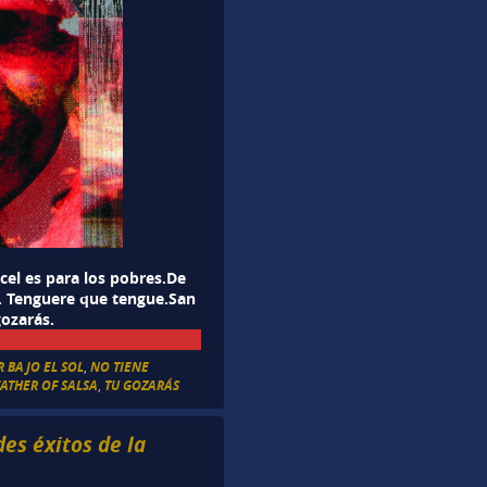
el es para los pobres.De
e. Tenguere que tengue.San
gozarás.
 BAJO EL SOL
,
NO TIENE
ATHER OF SALSA
,
TU GOZARÁS
des éxitos de la