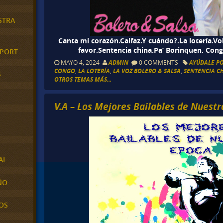
STRA
Canta mi corazón.Caifaz.Y cuándo?.La lotería.Vo
favor.Sentencia china.Pa’ Borinquen. Con
XPORT
MAYO 4, 2024
ADMIN
0 COMMENTS
AYÚDALE P
CONGO
,
LA LOTERÍA
,
LA VOZ BOLERO & SALSA
,
SENTENCIA C
S
OTROS TEMAS MÁS...
V.A – Los Mejores Bailables de Nuestr
AL
ÑO
OS