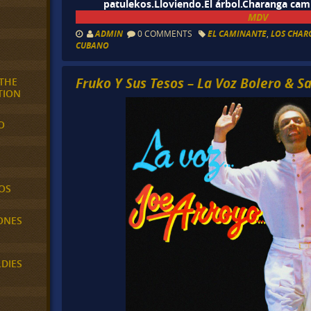
patulekos.Lloviendo.El árbol.Charanga cam
MDV
ADMIN
0 COMMENTS
EL CAMINANTE
,
LOS CHAR
CUBANO
Fruko Y Sus Tesos – La Voz Bolero & Sa
 THE
TION
O
OS
ONES
LDIES