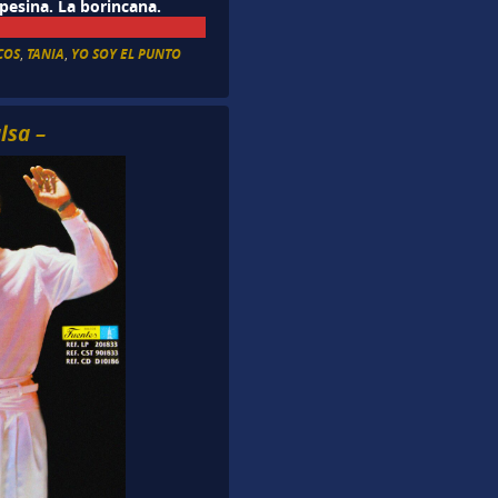
pesina. La borincana.
COS
,
TANIA
,
YO SOY EL PUNTO
lsa –