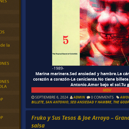
NES
OS
de la
ONES
-1989-
Marina marinera.Sed ansiedad y hambre.La cárc
corazón a corazón-La cenicienta.No tiene billet
ONES
Antonio.Amor bajo el sol.Tu 
OLA
MDV
SEPTIEMBRE 6, 2024
ADMIN
0 COMMENTS
AMOR
OP
BILLETE
,
SAN ANTONIO
,
SED ANSIEDAD Y HAMBRE
,
THE GODF
Fruko y Sus Tesos & Joe Arroyo – Gran
OP
salsa