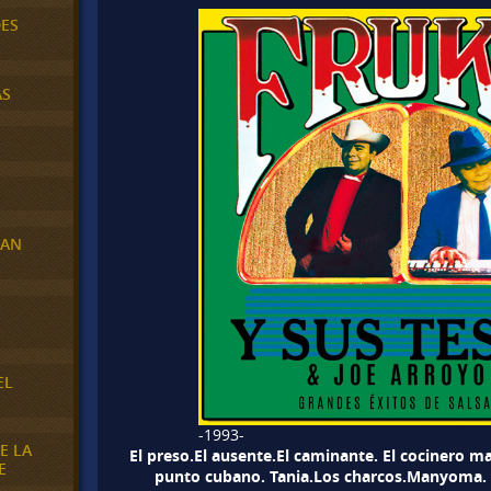
DES
AS
RAN
E
EL
-1993-
E LA
El preso.El ausente.El caminante. El cocinero may
E
punto cubano. Tania.Los charcos.Manyoma. 