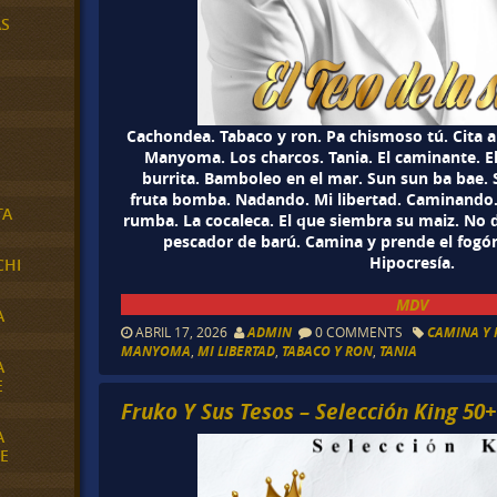
AS
Cachondea. Tabaco y ron. Pa chismoso tú. Cita a 
Manyoma. Los charcos. Tania. El caminante. El 
burrita. Bamboleo en el mar. Sun sun ba bae. Si
fruta bomba. Nadando. Mi libertad. Caminando. 
TA
rumba. La cocaleca. El que siembra su maiz. No 
pescador de barú. Camina y prende el fogó
Hipocresía.
CHI
MDV
A
ABRIL 17, 2026
ADMIN
0 COMMENTS
CAMINA Y 
MANYOMA
,
MI LIBERTAD
,
TABACO Y RON
,
TANIA
A
E
Fruko Y Sus Tesos – Selección King 50+
A
E