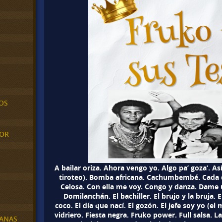
OS
MOR
A bailar oriza. Ahora vengo yo. Algo pa’ goza’. Así
tiroteo). Bomba africana. Cachumbembé. Cada d
Celosa. Con ella me voy. Congo y danza. Dame 
Domilanchán. El bachiller. El brujo y la bruja. E
coco. El día que nací. El gozón. El jefe soy yo (el
vidriero. Fiesta negra. Fruko power. Full salsa. La
BANAS