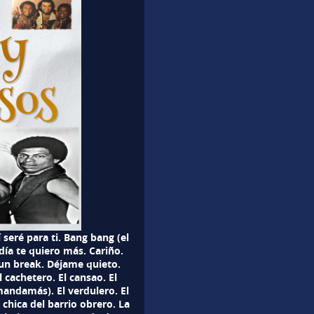
 seré para ti. Bang bang (el
ía te quiero más. Cariño.
un break. Déjame quieto.
l cachetero. El cansao. El
 mandamás). El verdulero. El
 chica del barrio obrero. La