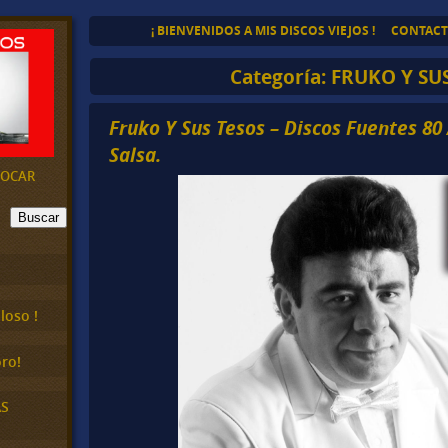
¡ BIENVENIDOS A MIS DISCOS VIEJOS !
CONTAC
Categoría:
FRUKO Y SU
Fruko Y Sus Tesos – Discos Fuentes 80 
Salsa.
EVOCAR
Buscar
loso !
ro!
AS