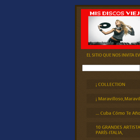
EL SITIO QUE NOS INVITA 
B
u
s
c
¡ COLLECTION
a
r
¡ Maravilloso,Maravil
… Cuba Cómo Te Año
10 GRANDES ARTIST
PARÍS-ITALIA,