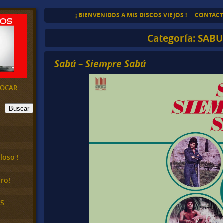
¡ BIENVENIDOS A MIS DISCOS VIEJOS !
CONTAC
Categoría:
SABU
Sabú – Siempre Sabú
EVOCAR
Buscar
loso !
ro!
AS