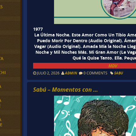
AS
1977
La Última Noche. Este Amor Como Un Tibio Aman
Puedo Morir Por Dentro (Audio Original). Ám
Vagar (Audio Original). Amada Mía la Noche Lleg
Noche y Mil Noches Más. Mi Gran Amor (Le Vag
Qué la Quise Tanto. Ella. Pequ
TA
MDV
CHI
JULIO 2, 2026
ADMIN
0 COMMENTS
SABU
A
Sabú – Momentos con …
A
E
A
E