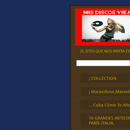
EL SITIO QUE NOS INVITA 
B
u
s
c
¡ COLLECTION
a
r
¡ Maravilloso,Maravil
… Cuba Cómo Te Año
10 GRANDES ARTIST
PARÍS-ITALIA,