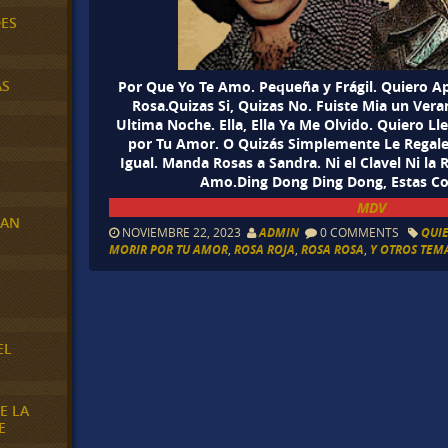
DES
AS
Por Que Yo Te Amo. Pequeña y Frágil. Quiero 
Rosa.Quizas Si, Quizas No. Fuiste Mia un Ver
Ultima Noche. Ella, Ella Ya Me Olvido. Quiero Ll
por Tu Amor. O Quizás Simplemente Le Regale 
Igual. Manda Rosas a Sandra. Ni el Clavel Ni la
Amo.Ding Dong Ding Dong, Estas Co
MDV
RAN
NOVIEMBRE 22, 2023
ADMIN
0 COMMENTS
QUIE
MORIR POR TU AMOR
,
ROSA ROJA
,
ROSA ROSA
,
Y OTROS TEMA
E
EL
E LA
E