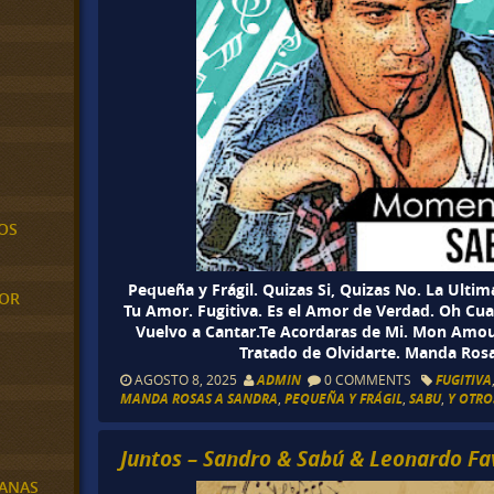
OS
Pequeña y Frágil. Quizas Si, Quizas No. La Ulti
MOR
Tu Amor. Fugitiva. Es el Amor de Verdad. Oh Cua
Vuelvo a Cantar.Te Acordaras de Mi. Mon Amo
Tratado de Olvidarte. Manda Rosa
AGOSTO 8, 2025
ADMIN
0 COMMENTS
FUGITIVA
MANDA ROSAS A SANDRA
,
PEQUEÑA Y FRÁGIL
,
SABU
,
Y OTRO
Juntos – Sandro & Sabú & Leonardo Fa
BANAS