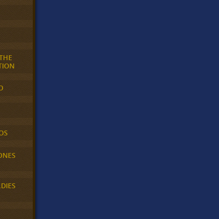
 THE
TION
O
OS
ONES
LDIES