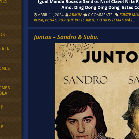
NES
Igual.Manda Rosas a Sandra. Ni el Clavel Ni la 
Amo. Ding Dong Ding Dong, Estas C
ABRIL 11, 2024
ADMIN
0 COMMENTS
FUISTE MÍ
ROSA
,
PENAS
,
POR QUE YO TE AMO
,
Y OTROS TEMAS MÁS...
OS
Juntos – Sandro & Sabu.
de la
ONES
ONES
OLA
OP
OP