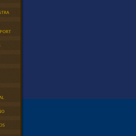
STRA
XPORT
S
AL
ÑO
OS