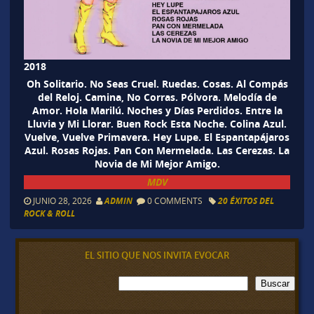
2018
Oh Solitario. No Seas Cruel. Ruedas. Cosas. Al Compás
del Reloj. Camina, No Corras. Pólvora. Melodía de
Amor. Hola Marilú. Noches y Días Perdidos. Entre la
Lluvia y Mi Llorar. Buen Rock Esta Noche. Colina Azul.
Vuelve, Vuelve Primavera. Hey Lupe. El Espantapájaros
Azul. Rosas Rojas. Pan Con Mermelada. Las Cerezas. La
Novia de Mi Mejor Amigo.
MDV
JUNIO 28, 2026
ADMIN
0 COMMENTS
20 ÉXITOS DEL
ROCK & ROLL
EL SITIO QUE NOS INVITA EVOCAR
B
Buscar
u
s