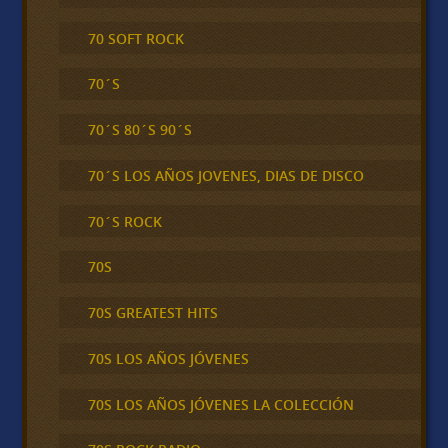
70 SOFT ROCK
70´S
70´S 80´S 90´S
70´S LOS AÑOS JOVENES, DIAS DE DISCO
70´S ROCK
70S
70S GREATEST HITS
70S LOS AÑOS JÓVENES
70S LOS AÑOS JÓVENES LA COLECCIÓN