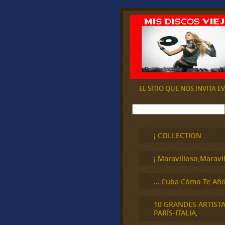
EL SITIO QUE NOS INVITA 
B
u
s
c
¡ COLLECTION
a
r
¡ Maravilloso,Maravil
… Cuba Cómo Te Año
10 GRANDES ARTIST
PARÍS-ITALIA,