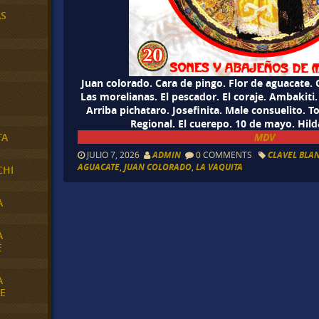
AS
Juan colorado. Cara de pingo. Flor de aguacate. C
Las morelianas. El pescador. El coraje. Ambakiti.
Arriba pichataro. Josefinita. Male consuelito. 
Regional. El cuerepo. 10 de mayo. Hil
MDV
TA
JULIO 7, 2026
ADMIN
0 COMMENTS
CLAVEL BLA
AGUACATE
,
JUAN COLORADO
,
LA VAQUITA
CHI
A
A
E
A
E