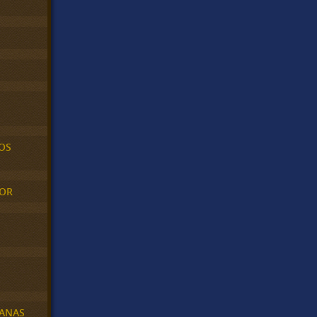
OS
MOR
BANAS