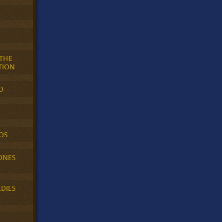
 THE
TION
O
OS
ONES
LDIES