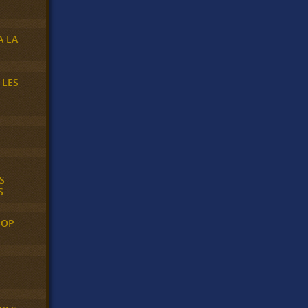
A LA
 LES
S
S
POP