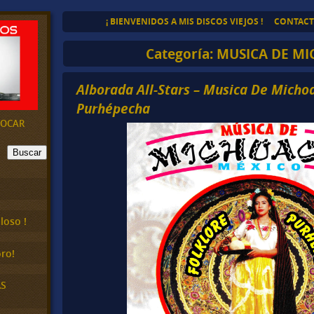
¡ BIENVENIDOS A MIS DISCOS VIEJOS !
CONTAC
Categoría:
MUSICA DE M
Alborada All-Stars – Musica De Micho
Purhépecha
EVOCAR
Buscar
loso !
ro!
AS