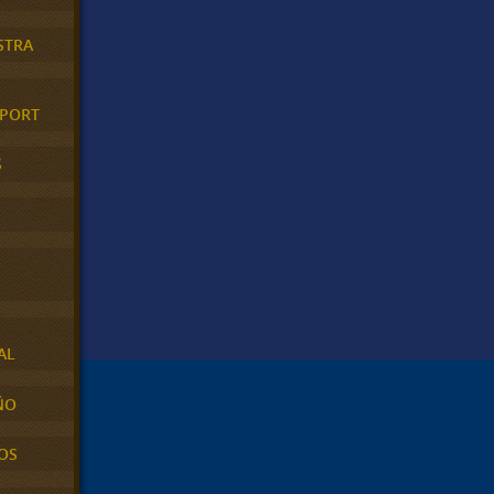
STRA
XPORT
S
AL
ÑO
OS