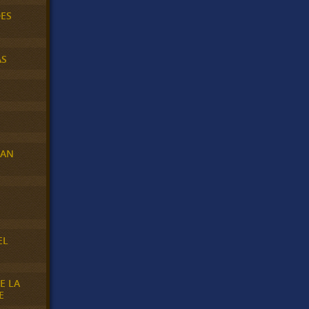
DES
AS
RAN
E
EL
E LA
E