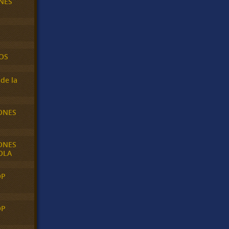
NES
OS
de la
ONES
ONES
OLA
OP
OP