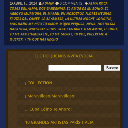
ABRIL 15, 2024
ADMIN
0 COMMENTS
ALMA ROCA
,
COSAS DEL ALMA
,
DOS GARDENIAS
,
EL AMOR DE MI BOHIO
,
EL
ARROYO MURMURA
,
EL MAMBI
,
EN NOSOTROS
,
FLORES NEGRAS
,
FRUTAS DEL CANEY
,
LA BAYAMESA
,
LA ÚLTIMA NOCHE
,
LONGINA
,
MAS DAÑO ME HIZO TU AMOR
,
MUJER PERJURA
,
NENA
,
NOSTALGIA
HABANERA
,
NUESTRAS VIDAS
,
PARA CANTARLE A MI AMOR
,
TE ODIO
,
TU ME ACOSTUMBRASTE
,
TU ME GUSTAS
,
TU VOZ
,
VUELVEME A
QUERER
,
Y TU QUE HAS HECHO
EL SITIO QUE NOS INVITA EVOCAR
B
Buscar
u
s
c
¡ COLLECTION
a
r
¡ Maravilloso,Maravilloso !
… Cuba Cómo Te Añoro!
10 GRANDES ARTISTAS PARÍS-ITALIA,