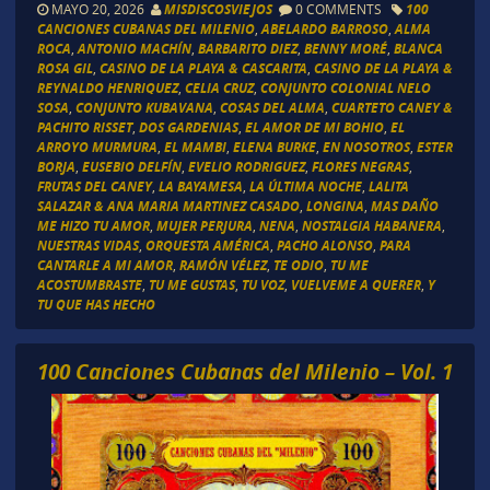
MAYO 20, 2026
MISDISCOSVIEJOS
0 COMMENTS
100
CANCIONES CUBANAS DEL MILENIO
,
ABELARDO BARROSO
,
ALMA
ROCA
,
ANTONIO MACHÍN
,
BARBARITO DIEZ
,
BENNY MORÉ
,
BLANCA
ROSA GIL
,
CASINO DE LA PLAYA & CASCARITA
,
CASINO DE LA PLAYA &
REYNALDO HENRIQUEZ
,
CELIA CRUZ
,
CONJUNTO COLONIAL NELO
SOSA
,
CONJUNTO KUBAVANA
,
COSAS DEL ALMA
,
CUARTETO CANEY &
PACHITO RISSET
,
DOS GARDENIAS
,
EL AMOR DE MI BOHIO
,
EL
ARROYO MURMURA
,
EL MAMBI
,
ELENA BURKE
,
EN NOSOTROS
,
ESTER
BORJA
,
EUSEBIO DELFÍN
,
EVELIO RODRIGUEZ
,
FLORES NEGRAS
,
FRUTAS DEL CANEY
,
LA BAYAMESA
,
LA ÚLTIMA NOCHE
,
LALITA
SALAZAR & ANA MARIA MARTINEZ CASADO
,
LONGINA
,
MAS DAÑO
ME HIZO TU AMOR
,
MUJER PERJURA
,
NENA
,
NOSTALGIA HABANERA
,
NUESTRAS VIDAS
,
ORQUESTA AMÉRICA
,
PACHO ALONSO
,
PARA
CANTARLE A MI AMOR
,
RAMÓN VÉLEZ
,
TE ODIO
,
TU ME
ACOSTUMBRASTE
,
TU ME GUSTAS
,
TU VOZ
,
VUELVEME A QUERER
,
Y
TU QUE HAS HECHO
100 Canciones Cubanas del Milenio – Vol. 1