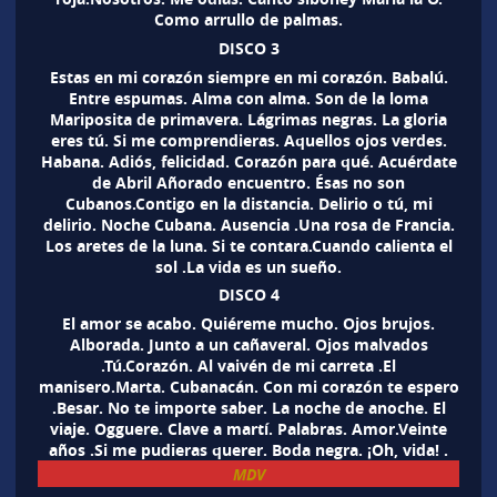
Como arrullo de palmas.
DISCO 3
Estas en mi corazón siempre en mi corazón. Babalú.
Entre espumas. Alma con alma. Son de la loma
Mariposita de primavera. Lágrimas negras. La gloria
eres tú. Si me comprendieras. Aquellos ojos verdes.
Habana. Adiós, felicidad. Corazón para qué. Acuérdate
de Abril Añorado encuentro. Ésas no son
Cubanos.Contigo en la distancia. Delirio o tú, mi
delirio. Noche Cubana. Ausencia .Una rosa de Francia.
Los aretes de la luna. Si te contara.Cuando calienta el
sol .La vida es un sueño.
DISCO 4
El amor se acabo. Quiéreme mucho. Ojos brujos.
Alborada. Junto a un cañaveral. Ojos malvados
.Tú.Corazón. Al vaivén de mi carreta .El
manisero.Marta. Cubanacán. Con mi corazón te espero
.Besar. No te importe saber. La noche de anoche. El
viaje. Ogguere. Clave a martí. Palabras. Amor.Veinte
años .Si me pudieras querer. Boda negra. ¡Oh, vida! .
MDV