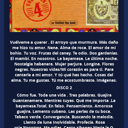
Vuélveme a querer . El arroyo que murmura. Más daño
me hizo tu amor. Nena. Alma de roca. El amor de mi
bohio. Tu voz. Frutas del caney. Te odio. Dos gardenias.
El mambí. En nosotros. La bayamesa. La última noche.
Nostalgia habanera. Mujer perjura. Longina. Flores
negras. Nuestras vidas/Mi corazón es para ti. Para
cantarle a mi amor. Y tú qué has hecho. Cosas del
alma. Tu me gustas. Tú me acostumbraste. Imágenes.
DISCO 2
Cómo fue. Toda una vida . Tres palabras. Guajira
Guantanamera. Mentiras tuyas. Qué me importa .La
bayamesa.Total. En falso. Pensamiento. Amorosa
guajira. Lamento cubano. Las perlas de tu boca.
Tabaco verde. Convergencia. Buscando la melodía.
Llanto de luna Inolvidable. Profecía. Rosa
roja.Nosotros. Me odias. Canto siboney Maria la O.