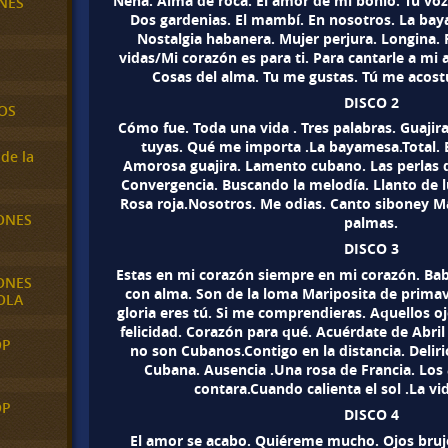
Nena. Alma de roca. El amor de mi bohio. Tu voz.
NES
Dos gardenias. El mambí. En nosotros. La bay
Nostalgia habanera. Mujer perjura. Longina. 
vidas/Mi corazón es para ti. Para cantarle a mi 
Cosas del alma. Tu me gustas. Tú me acos
DISCO 2
OS
Cómo fue. Toda una vida . Tres palabras. Guaji
tuyas. Qué me importa .La bayamesa.Total. 
de la
Amorosa guajira. Lamento cubano. Las perlas d
Convergencia. Buscando la melodía. Llanto de lu
Rosa roja.Nosotros. Me odias. Canto siboney Ma
ONES
palmas.
DISCO 3
Estas en mi corazón siempre en mi corazón. Ba
ONES
con alma. Son de la loma Mariposita de primav
OLA
gloria eres tú. Si me comprendieras. Aquellos o
felicidad. Corazón para qué. Acuérdate de Abri
OP
no son Cubanos.Contigo en la distancia. Deliri
Cubana. Ausencia .Una rosa de Francia. Los a
contara.Cuando calienta el sol .La vi
OP
DISCO 4
El amor se acabo. Quiéreme mucho. Ojos brujo