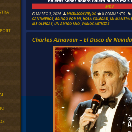
boleros.Señor bolero.Bolero nunca mais.
MDV
STRA
MARZO 3, 2026
MISDISCOSVIEJOS
0 COMMENTS
CANTINEROS
,
BRINDO POR MI
,
HOLA SOLEDAD
,
MI MANERA 
ME OLVIDAS
,
UN AMIGO MIO
,
VARIOS ARTISTAS
XPORT
Charles Aznavour – El Disco de Navid
S
AL
ÑO
OS