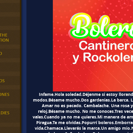
 THE
TION
O
OS
ONES
Infame.Hola soledad.Déjenme si estoy llorand
modos.Bésame mucho.Dos gardenias.La barca. La
Amar no es pecado. Cambalache. Una rosa y
reloj.Bésame mucho. No me conoces.Tres vece
LDIES
vales.Cuando ya no me quieres.Mi manera de am
Piragua.Te me olvidas.Popurrí boleros.Embor
vida.Chamaca.Llevarás la marca.Un amigo mio.