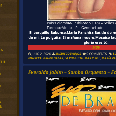
AS
País:Colombia- Publicado:1974 – Sello:
Formato:Vinilo, LP – Género:Latín
El barquillo.Bakunse.María Panchita.Batido de 
de mi. La pulguita. Si mañana muero.Mosaico lat
gloria eres tú.
MDV
TA
JULIO 2, 2026
MISDISCOSVIEJOS
0 COMMENTS
E
FONSECA
,
GRUPO SALAS
,
LA PULGUITA
,
MAR Y SOL
,
MARÍA PA
CHI
Everaldo Jobim – Samba Orquesta – Eco
A
A
E
A
E