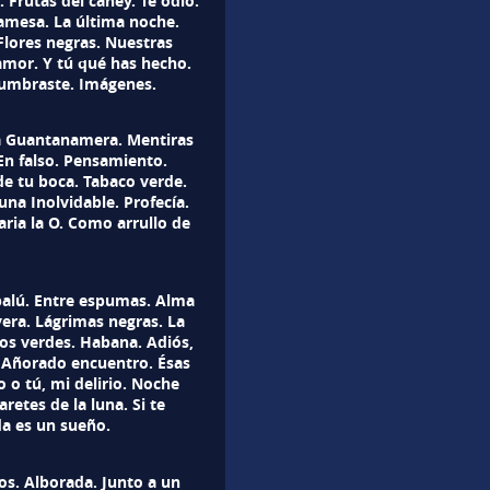
 Frutas del caney. Te odio.
amesa. La última noche.
Flores negras. Nuestras
amor. Y tú qué has hecho.
tumbraste. Imágenes.
ra Guantanamera. Mentiras
En falso. Pensamiento.
e tu boca. Tabaco verde.
na Inolvidable. Profecía.
ria la O. Como arrullo de
balú. Entre espumas. Alma
era. Lágrimas negras. La
jos verdes. Habana. Adiós,
l Añorado encuentro. Ésas
o o tú, mi delirio. Noche
retes de la luna. Si te
da es un sueño.
s. Alborada. Junto a un