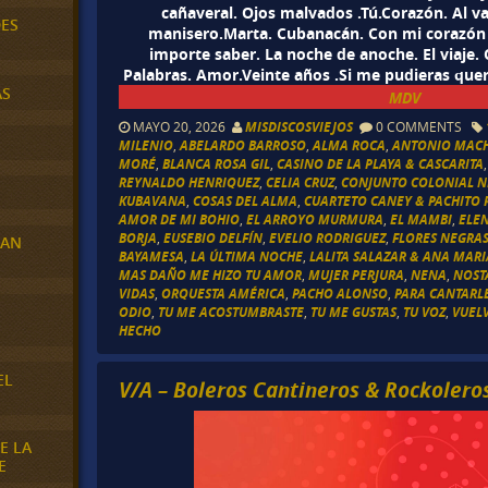
cañaveral. Ojos malvados .Tú.Corazón. Al va
DES
manisero.Marta. Cubanacán. Con mi corazón t
importe saber. La noche de anoche. El viaje. 
Palabras. Amor.Veinte años .Si me pudieras quere
AS
MDV
MAYO 20, 2026
MISDISCOSVIEJOS
0 COMMENTS
MILENIO
,
ABELARDO BARROSO
,
ALMA ROCA
,
ANTONIO MAC
MORÉ
,
BLANCA ROSA GIL
,
CASINO DE LA PLAYA & CASCARITA
REYNALDO HENRIQUEZ
,
CELIA CRUZ
,
CONJUNTO COLONIAL N
KUBAVANA
,
COSAS DEL ALMA
,
CUARTETO CANEY & PACHITO R
AMOR DE MI BOHIO
,
EL ARROYO MURMURA
,
EL MAMBI
,
ELE
BORJA
,
EUSEBIO DELFÍN
,
EVELIO RODRIGUEZ
,
FLORES NEGRA
RAN
BAYAMESA
,
LA ÚLTIMA NOCHE
,
LALITA SALAZAR & ANA MAR
MAS DAÑO ME HIZO TU AMOR
,
MUJER PERJURA
,
NENA
,
NOST
VIDAS
,
ORQUESTA AMÉRICA
,
PACHO ALONSO
,
PARA CANTARL
E
ODIO
,
TU ME ACOSTUMBRASTE
,
TU ME GUSTAS
,
TU VOZ
,
VUEL
HECHO
EL
V/A – Boleros Cantineros & Rockolero
E LA
E