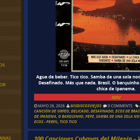
OS
Agua de beber. Tico tico. Samba de una sola not
Desafinado. Más que nada. Brasil. O barquinho.
MOR
chica de Ipanema.
MDV
MAYO 26, 2026
MISDISCOSVIEJOS
0 COMMENTS
CANCIÓN DE ORFEO
,
DELICADO
,
DESAFINADO
,
ECOS DE BRAS
DE IPANEMA
,
O BARQUINHO
,
PEPE
,
SAMBA DE UNA SOLA NO
ECOS - PERFIL
,
TICO TICO
100 Canciones Cubanas del Milenio – Vo
BANAS