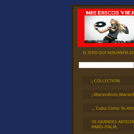
EL SITIO QUE NOS INVITA 
B
u
s
c
¡ COLLECTION
a
r
¡ Maravilloso,Maravil
… Cuba Cómo Te Año
10 GRANDES ARTIST
PARÍS-ITALIA,