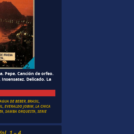
a. Pepe. Canción de orfeo.
 Insensatez. Delicado. La
AGUA DE BEBER
,
BRASIL
,
IL
,
EVERALDO JOBIM
,
LA CHICA
TA
,
SAMBA ORQUESTA
,
SERIE
l. 1 – 4