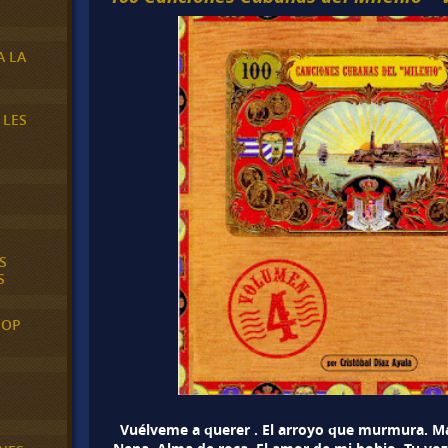
A LA
 LES
S
S
POP
Vuélveme a querer . El arroyo que murmura. Ma