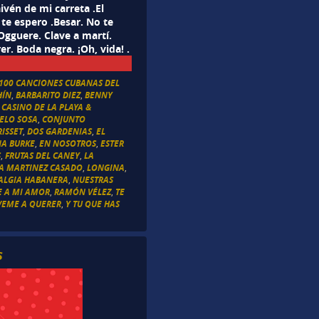
ivén de mi carreta .El
e espero .Besar. No te
Ogguere. Clave a martí.
r. Boda negra. ¡Oh, vida! .
100 CANCIONES CUBANAS DEL
HÍN
,
BARBARITO DIEZ
,
BENNY
,
CASINO DE LA PLAYA &
ELO SOSA
,
CONJUNTO
ISSET
,
DOS GARDENIAS
,
EL
NA BURKE
,
EN NOSOTROS
,
ESTER
S
,
FRUTAS DEL CANEY
,
LA
IA MARTINEZ CASADO
,
LONGINA
,
ALGIA HABANERA
,
NUESTRAS
E A MI AMOR
,
RAMÓN VÉLEZ
,
TE
VEME A QUERER
,
Y TU QUE HAS
s