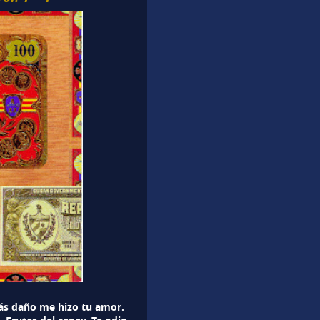
́s daño me hizo tu amor.