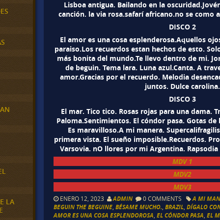
Lisboa antigua. Bailando en la oscuridad.Jovén
DES
canción. la via rosa.safarí africano.no se como
DISCO 2
El amor es una cosa esplenderosa.Aquellos ojo
AS
paraiso.Los recuerdos estan hechos de esto. Solo
más bonita del mundo.Te llevo dentro de mi. Jo
de beguin. Tema lara. Luna azul.Canta. A trav
amor.Gracias por el recuerdo. Melodia desenca
juntos. Dulce carolina.
DISCO 3
RAN
El mar. Tico tico. Rosas rojas para una dama. T
Paloma.Sentimientos. El cóndor pasa. Gotas de l
Es maravilloso.A mi manera. Supercalifragili
primera vista. El sueño imposible.Recuerdos. Pr
E
Varsovia. nO llores por mi Argentina. Rapsodia
MDV
1
EL
MDV2
MDV3
ENERO 12, 2023
ADMIN
0 COMMENTS
A MI MA
E LA
BEGUIN THE BEGUINE
,
BÉSAME MUCHO.
,
BRAZIL
,
DÍGALO CO
E
AMOR ES UNA COSA ESPLENDOROSA
,
EL CÓNDOR PASA
,
EL 