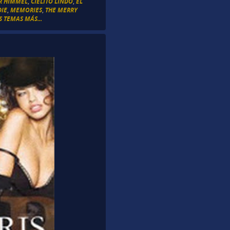
R HIMMEL
,
CIELITO LINDO
,
EL
DIE
,
MEMORIES
,
THE MERRY
S TEMAS MÁS...