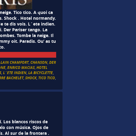
ge. Tico tico. A quoi ca
ís. Shock . Hotel normandy.
 te dis vois. L´ete indien.
i. Der Pariser tango. La
lombes. Tombe la neige. Il
immy oit. Paradis. Ou’ as tu
to.
ALAIN CHAMFORT
,
CHANSON
,
DER
ONE
,
ENRICO MACIAS
,
HOTEL
S
,
L´ETE INDIEN
,
LA BICYCLETTE
,
RRE BACHELET
,
SHOCK
,
TICO TICO
,
. Los blancos riscos de
lo con música. Ojos de
 Al sur de la frontera .