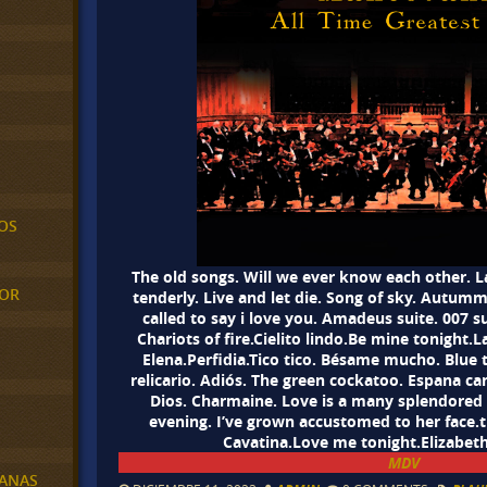
OS
The old songs. Will we ever know each other. L
MOR
tenderly. Live and let die. Song of sky. Autumm
called to say i love you. Amadeus suite. 007 
Chariots of fire.Cielito lindo.Be mine tonight.
Elena.Perfidia.Tico tico. Bésame mucho. Blue 
relicario. Adiós. The green cockatoo. Espana c
Dios. Charmaine. Love is a many splendore
evening. I’ve grown accustomed to her face.
Cavatina.Love me tonight.Elizabet
MDV
BANAS