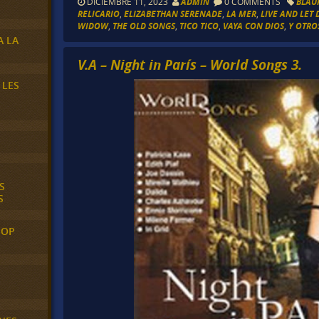
DICIEMBRE 11, 2023
ADMIN
0 COMMENTS
BLAU
RELICARIO
,
ELIZABETHAN SERENADE
,
LA MER
,
LIVE AND LET 
WIDOW
,
THE OLD SONGS
,
TICO TICO
,
VAYA CON DIOS
,
Y OTRO
A LA
V.A – Night in París – World Songs 3.
 LES
S
S
POP