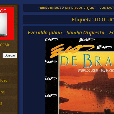
¡ BIENVENIDOS A MIS DISCOS VIEJOS !
CONTAC
Etiqueta:
TICO TI
Everaldo Jobim – Samba Orquesta – Eco
EVOCAR
Buscar
loso !
ro!
AS