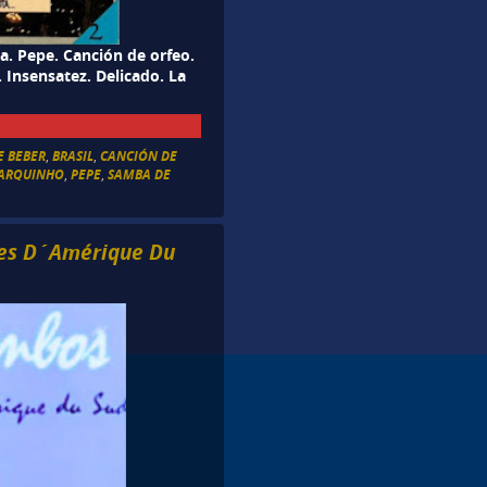
a. Pepe. Canción de orfeo.
 Insensatez. Delicado. La
E BEBER
,
BRASIL
,
CANCIÓN DE
BARQUINHO
,
PEPE
,
SAMBA DE
res D´Amérique Du