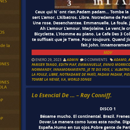
NES
Ceux qui N`ont rien.Padam padam… Tombe la nei
sert L’amor. L’Albatros. Libre. Notredame de Par
Une rose. Desenchantee. Emmanuelle. La foule. Je
Ah L’amour L’amour. Marjolaine. Le vent,le cr
OS
Bicyclette. L’Homme au piano. Le Cafe Des 3 Co
te suffisait que je T’ame. Pour toujours. Quand J
fait John. Innamoramen
de la
MDV
ENERO 29, 2023
ADMIN
0 COMMENTS
ADAMO
,
ONES
PARISER TANGO
,
EDITH PIAF
,
EMMANUELLE
,
ENNIO MORRIC
NORMANDY
,
INNAMORAMIENTO
,
JE TE DIS VOIS
,
L´ALBATRO
LA FOULE
,
LIBRE
,
NOTRADAME DE PARÍS
,
PADAM PADAM
,
PIE
TOMBE LA NEIGE
,
V.A
,
WORLD SONGS
ONES
OLA
Lo Esencial De … – Ray Conniff.
OP
DISCO 1
Bésame mucho. El continental. Brazil. Frenesí
OP
Dover.La manera como luces esta noche. Diga
España.Humo en tus ojos.Pobre gente de París.