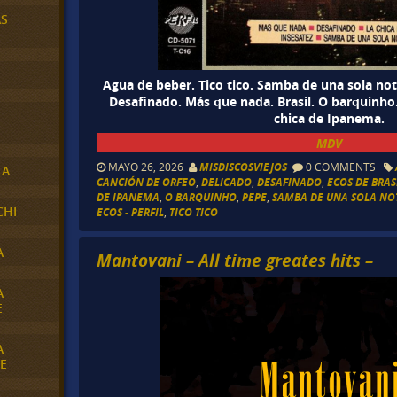
AS
Agua de beber. Tico tico. Samba de una sola not
Desafinado. Más que nada. Brasil. O barquinho.
chica de Ipanema.
MDV
MAYO 26, 2026
MISDISCOSVIEJOS
0 COMMENTS
TA
CANCIÓN DE ORFEO
,
DELICADO
,
DESAFINADO
,
ECOS DE BRAS
DE IPANEMA
,
O BARQUINHO
,
PEPE
,
SAMBA DE UNA SOLA NO
CHI
ECOS - PERFIL
,
TICO TICO
A
Mantovani – All time greates hits –
A
E
A
E