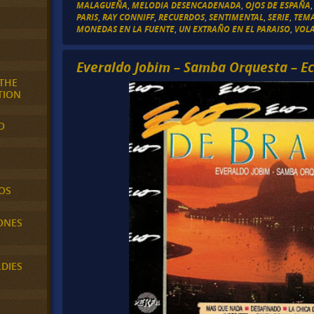
MALAGUEÑA
,
MELODIA DESENCADENADA
,
OJOS DE ESPAÑA
PARIS
,
RAY CONNIFF
,
RECUERDOS
,
SENTIMENTAL
,
SERIE
,
TEMA
MONEDAS EN LA FUENTE
,
UN EXTRAÑO EN EL PARAISO
,
VOL
Everaldo Jobim – Samba Orquesta – Eco
 THE
TION
O
OS
ONES
LDIES