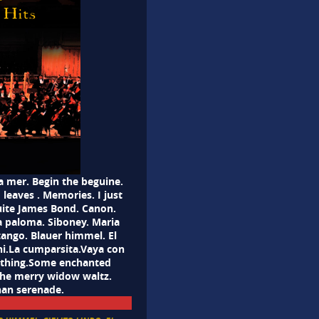
a mer. Begin the beguine.
 leaves . Memories. I just
suite James Bond. Canon.
La paloma. Siboney. Maria
tango. Blauer himmel. El
ani.La cumparsita.Vaya con
d thing.Some enchanted
the merry widow waltz.
han serenade.