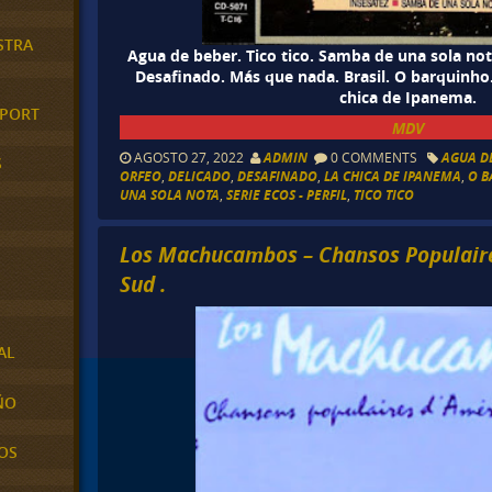
STRA
Agua de beber. Tico tico. Samba de una sola not
Desafinado. Más que nada. Brasil. O barquinho.
chica de Ipanema.
XPORT
MDV
AGOSTO 27, 2022
ADMIN
0 COMMENTS
AGUA D
S
ORFEO
,
DELICADO
,
DESAFINADO
,
LA CHICA DE IPANEMA
,
O 
UNA SOLA NOTA
,
SERIE ECOS - PERFIL
,
TICO TICO
Los Machucambos – Chansos Populai
Sud .
AL
ÑO
OS