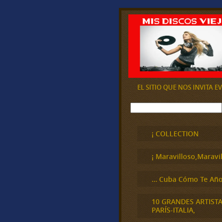
EL SITIO QUE NOS INVITA 
B
u
s
c
¡ COLLECTION
a
r
¡ Maravilloso,Maravil
… Cuba Cómo Te Año
10 GRANDES ARTIST
PARÍS-ITALIA,