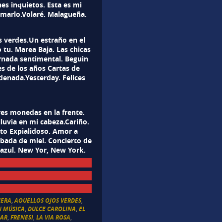
es inquietos. Esta es mi
 amarlo.Volaré. Malagueña.
s verdes.Un estraño en el
 tu. Marea Baja. Las chicas
rnada sentimental. Beguin
es de los años Cartas de
denada.Yesterday. Felices
res monedas en la frente.
luvia en mi cabeza.Cariño.
sto Expialidoso. Amor a
obada de miel. Concierto de
 azul. New Yor, New York.
NERA
,
AQUELLOS OJOS VERDES
,
N MÚSICA
,
DULCE CAROLINA
,
EL
MAR
,
FRENESI
,
LA VIA ROSA
,