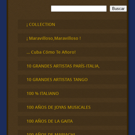
B
Buscar
u
s
c
¡ COLLECTION
a
r
¡ Maravilloso,Maravilloso !
… Cuba Cómo Te Añoro!
10 GRANDES ARTISTAS PARÍS-ITALIA,
10 GRANDES ARTISTAS TANGO
100 % ITALIANO
100 AÑOS DE JOYAS MUSICALES
100 AÑOS DE LA GAITA
100 AÑOS DE MARIACHI