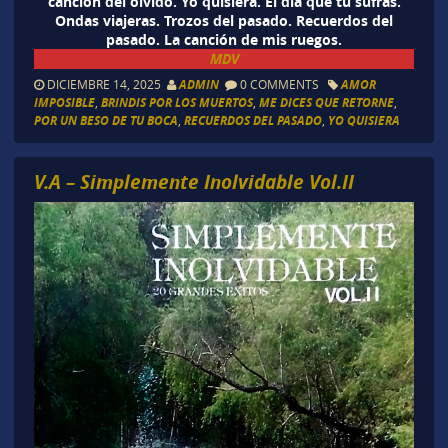
canción del olvido. Yo quisiera. El dia que tu sufras.
Ondas viajeras. Trozos del pasado. Recuerdos del
pasado. La canción de mis ruegos.
MDV
DICIEMBRE 14, 2025
ADMIN
0 COMMENTS
AMOR
IMPOSIBLE
,
BRINDIS POR LOS MUERTOS
,
ME DICES QUE RETORNE
,
POR UN BESO DE TU BOCA
,
RECUERDOS DEL PASADO
,
YO QUISIERA
V.A – Simplemente Inolvidable Vol.II