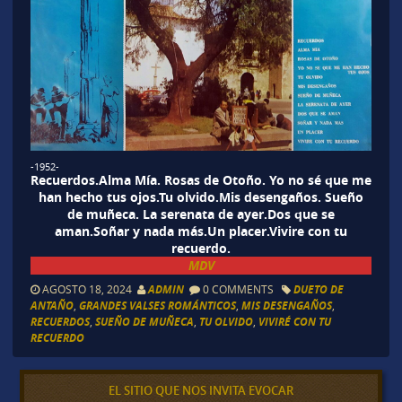
-1952-
Recuerdos.Alma Mía. Rosas de Otoño. Yo no sé que me
han hecho tus ojos.Tu olvido.Mis desengaños. Sueño
de muñeca. La serenata de ayer.Dos que se
aman.Soñar y nada más.Un placer.Vivire con tu
recuerdo.
MDV
AGOSTO 18, 2024
ADMIN
0 COMMENTS
DUETO DE
ANTAÑO
,
GRANDES VALSES ROMÁNTICOS
,
MIS DESENGAÑOS
,
RECUERDOS
,
SUEÑO DE MUÑECA
,
TU OLVIDO
,
VIVIRÉ CON TU
RECUERDO
EL SITIO QUE NOS INVITA EVOCAR