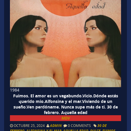
1984
Fuimos. El amor es un vagabundo.Vicio.Dónde estás
querido mio.Alfonsina y el mar.Viviendo de un
sueño.Ven perdóname. Nunca supe más de ti. 30 de
febrero. Aquella edad
MDV
OCTUBRE 25, 2024
ADMIN
0 COMMENTS
30 DE
FEBRERO
,
ALFONSINA Y EL MAR
,
AQUELLA EDAD
,
DULCE
,
FUIMOS
,