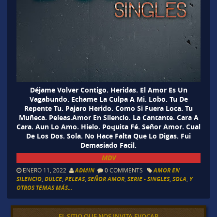
Déjame Volver Contigo. Heridas. El Amor Es Un
Vagabundo. Echame La Culpa A Mi. Lobo. Tu De
Repente Tu. Pajaro Herido. Como Si Fuera Loca. Tu
Muñeca. Peleas.Amor En Silencio. La Cantante. Cara A
Cara. Aun Lo Amo. Hielo. Poquita Fé. Señor Amor. Cual
De Los Dos. Sola. No Hace Falta Que Lo Digas. Fui
Demasiado Facil.
MDV
ENERO 11, 2022
ADMIN
0 COMMENTS
AMOR EN
SILENCIO
,
DULCE
,
PELEAS
,
SEÑOR AMOR
,
SERIE - SINGLES
,
SOLA
,
Y
OTROS TEMAS MÁS...
EL SITIO QUE NOS INVITA EVOCAR