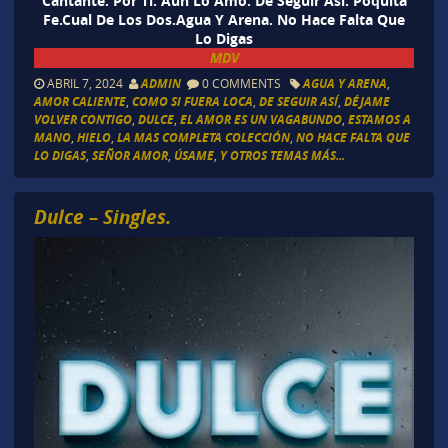
Cantante. Por Ti. Aun Lo Amo. De Seguir Asi. Poquita
Fe.Cual De Los Dos.Agua Y Arena. No Hace Falta Que
Lo Digas
MDV
ABRIL 7, 2024
ADMIN
0 COMMENTS
AGUA Y ARENA
,
AMOR CALIENTE
,
COMO SI FUERA LOCA
,
DE SEGUIR ASÍ
,
DÉJAME
VOLVER CONTIGO
,
DULCE
,
EL AMOR ES UN VAGABUNDO
,
ESTAMOS A
MANO
,
HIELO
,
LA MAS COMPLETA COLECCIÓN
,
NO HACE FALTA QUE
LO DIGAS
,
SEÑOR AMOR
,
ÚSAME
,
Y OTROS TEMAS MÁS...
Dulce – Singles.