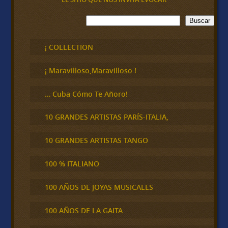
B
Buscar
u
s
c
¡ COLLECTION
a
r
¡ Maravilloso,Maravilloso !
… Cuba Cómo Te Añoro!
10 GRANDES ARTISTAS PARÍS-ITALIA,
10 GRANDES ARTISTAS TANGO
100 % ITALIANO
100 AÑOS DE JOYAS MUSICALES
100 AÑOS DE LA GAITA