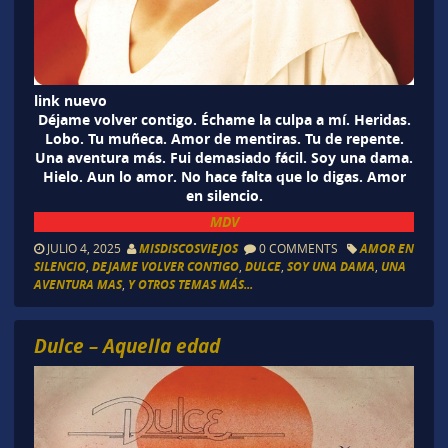
link nuevo
Déjame volver contigo. Échame la culpa a mí. Heridas.
Lobo. Tu muñeca. Amor de mentiras. Tu de repente.
Una aventura más. Fui demasiado fácil. Soy una dama.
Hielo. Aun lo amor. No hace falta que lo digas. Amor
en silencio.
MDV
JULIO 4, 2025
MISDISCOSVIEJOS
0 COMMENTS
AMOR EN
SILENCIO
,
DEJAME VOLVER CONTIGO
,
DULCE
,
SOY UNA DAMA
,
UNA
AVENTURA MAS
,
Y OTROS TEMAS MÁS...
Dulce – Aquella edad