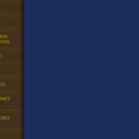
 THE
TION
O
OS
ONES
LDIES