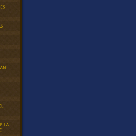
DES
AS
RAN
E
EL
E LA
E