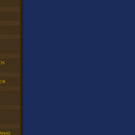
OS
MOR
BANAS