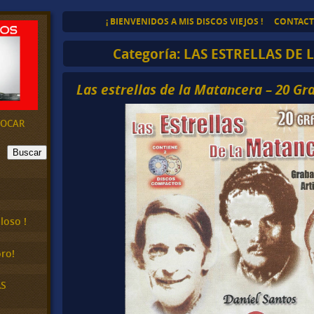
¡ BIENVENIDOS A MIS DISCOS VIEJOS !
CONTAC
Categoría:
LAS ESTRELLAS DE
Las estrellas de la Matancera – 20 Gr
EVOCAR
Buscar
loso !
ro!
AS