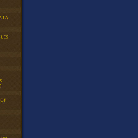
A LA
 LES
S
S
POP