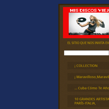
EL SITIO QUE NOS INVITA 
B
u
s
c
¡ COLLECTION
a
r
¡ Maravilloso,Maravil
… Cuba Cómo Te Año
10 GRANDES ARTIST
PARÍS-ITALIA,