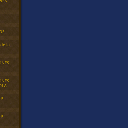
NES
OS
de la
ONES
ONES
OLA
OP
OP