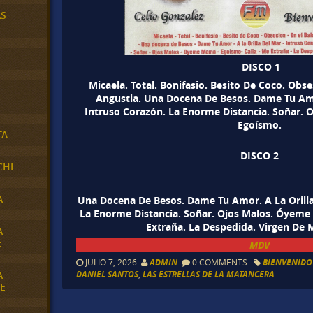
AS
DISCO 1
Micaela. Total. Bonifasio. Besito De Coco. Obse
Angustia. Una Docena De Besos. Dame Tu Amor
Intruso Corazón. La Enorme Distancia. Soñar.
Egoísmo.
TA
DISCO 2
CHI
A
Una Docena De Besos. Dame Tu Amor. A La Orilla
La Enorme Distancia. Soñar. Ojos Malos. Óyeme
Extraña. La Despedida. Virgen De 
A
E
MDV
JULIO 7, 2026
ADMIN
0 COMMENTS
BIENVENIDO
A
DANIEL SANTOS
,
LAS ESTRELLAS DE LA MATANCERA
E