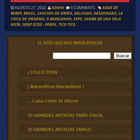
AGOSTO 27, 2022
ADMIN
0 COMMENTS
AGUA DE
BEBER
,
BRASIL
,
CANCIÓN DE ORFEO
,
DELICADO
,
DESAFINADO
,
LA
CHICA DE IPANEMA
,
O BARQUINHO
,
PEPE
,
SAMBA DE UNA SOLA
NOTA
,
SERIE ECOS - PERFIL
,
TICO TICO
EL SITIO QUE NOS INVITA EVOCAR
B
Buscar
u
s
c
¡ COLLECTION
a
r
¡ Maravilloso,Maravilloso !
… Cuba Cómo Te Añoro!
10 GRANDES ARTISTAS PARÍS-ITALIA,
10 GRANDES ARTISTAS TANGO