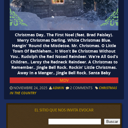
Christmas Day.. The First Noel (feat. Brad Paisley).
Merry Christmas Darling. White Christmas Blue.
Hangin’ ‘Round the Mistletoe. Mr. Christmas. O Little
Town Of Bethlehem.. It Won’t Be Christmas Without
You.. Rudolph the Red Nosed Reindeer. We’re All God’s
Children.. Leroy the Redneck Reindeer. A Christmas to
Remember.. Jingle Bell Rock. Rockin’ Little Christmas.
Away In a Manger.. Jingle Bell Rock. Santa Baby
MDV
NOVIEMBRE 24, 2025
ADMIN
2 COMMENTS
CHRISTMAS
IN THE COUNTRY
EL SITIO QUE NOS INVITA EVOCAR
B
Buscar
u