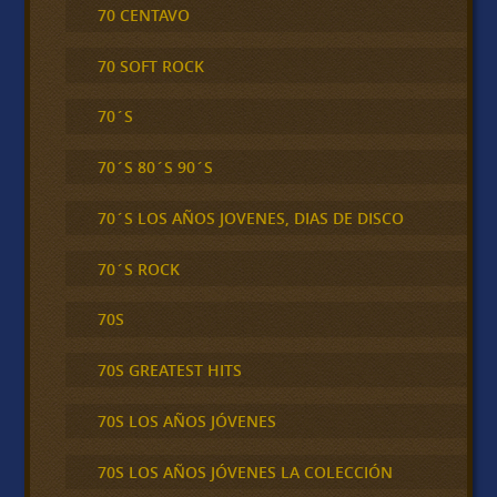
70 CENTAVO
70 SOFT ROCK
70´S
70´S 80´S 90´S
70´S LOS AÑOS JOVENES, DIAS DE DISCO
70´S ROCK
70S
70S GREATEST HITS
70S LOS AÑOS JÓVENES
70S LOS AÑOS JÓVENES LA COLECCIÓN