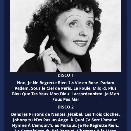
DISCO 1
Non, Je Ne Regrette Rien. La Vie en Rose. Padam
Padam. Sous le Ciel de Paris. La Foule. Milord. Plus
Bleu Que Tes Yeux.Mon Dieu. L’accordeoniste. Je M’en
Fous Pas Mal
DISCO 2
Dans les Prisons de Nantes. Jézébel. Les Trois Cloches.
Johnny tu N’es Pas un Ange. À Quoi Ça Sert L’amour.
Hymne À L’amour.Tu es Partout. Je Ne Regrette Rien..
La Complainte du Roi Renaud. L’homme À la Moto