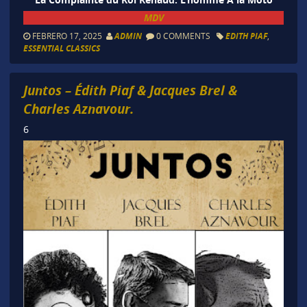
MDV
FEBRERO 17, 2025
ADMIN
0 COMMENTS
EDITH PIAF
,
ESSENTIAL CLASSICS
Juntos – Édith Piaf & Jacques Brel &
Charles Aznavour.
6