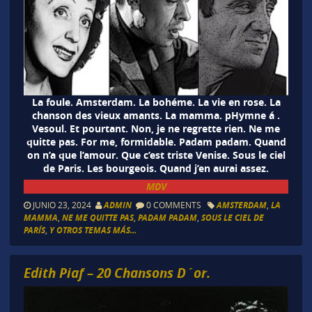
La foule. Amsterdam. La bohéme. La vie en rose. La
chanson des vieux amants. La mamma. pHymne á .
Vesoul. Et pourtant. Non, je ne regrette rien. Ne me
quitte pas. For me, formidable. Padam padam. Quand
on n’a que l’amour. Que c’est triste Venise. Sous le ciel
de Paris. Les bourgeois. Quand j’en aurai assez.
MDV
JUNIO 23, 2024
ADMIN
0 COMMENTS
AMSTERDAM
,
LA
MAMMA
,
NE ME QUITTE PAS
,
PADAM PADAM
,
SOUS LE CIEL DE
PARÍS
,
Y OTROS TEMAS MÁS...
Edith Piaf – 20 Chansons D´or.