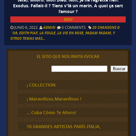
Exodus. Fallait-il ? Tiens v’là un marin. A quoi ça sert
l’amour ?
MDV
JUNIO 6, 2022
ADMIN
0 COMMENTS
20 CHANSONS D
´OR
,
EDITH PIAF
,
LA FOULE
,
LA VIE EN ROSE
,
PADAM PADAM
,
Y
OTROS TEMAS MÁS...
EL SITIO QUE NOS INVITA EVOCAR
B
Buscar
u
s
c
¡ COLLECTION
a
r
¡ Maravilloso,Maravilloso !
… Cuba Cómo Te Añoro!
10 GRANDES ARTISTAS PARÍS-ITALIA,