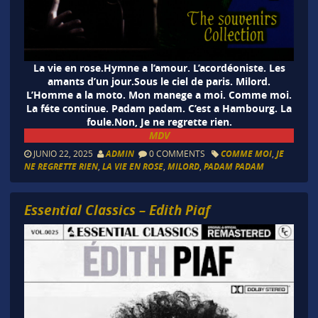
La vie en rose.Hymne a l’amour. L’acordéoniste. Les
amants d’un jour.Sous le ciel de paris. Milord.
L’Homme a la moto. Mon manege a moi. Comme moi.
La féte continue. Padam padam. C’est a Hambourg. La
foule.Non, Je ne regrette rien.
MDV
JUNIO 22, 2025
ADMIN
0 COMMENTS
COMME MOI
,
JE
NE REGRETTE RIEN
,
LA VIE EN ROSE
,
MILORD
,
PADAM PADAM
Essential Classics – Edith Piaf