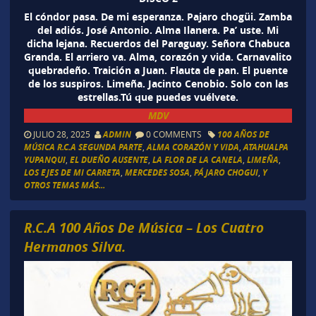
El cóndor pasa. De mi esperanza. Pajaro chogüi. Zamba
del adiós. José Antonio. Alma Ilanera. Pa’ uste. Mi
dicha lejana. Recuerdos del Paraguay. Señora Chabuca
Granda. El arriero va. Alma, corazón y vida. Carnavalito
quebradeño. Traición a Juan. Flauta de pan. El puente
de los suspiros. Limeña. Jacinto Cenobio. Solo con las
estrellas.Tú que puedes vuélvete.
MDV
JULIO 28, 2025
ADMIN
0 COMMENTS
100 AÑOS DE
MÚSICA R.C.A SEGUNDA PARTE
,
ALMA CORAZÓN Y VIDA
,
ATAHUALPA
YUPANQUI
,
EL DUEÑO AUSENTE
,
LA FLOR DE LA CANELA
,
LIMEÑA
,
LOS EJES DE MI CARRETA
,
MERCEDES SOSA
,
PÁJARO CHOGUI
,
Y
OTROS TEMAS MÁS...
R.C.A 100 Años De Música – Los Cuatro
Hermanos Silva.