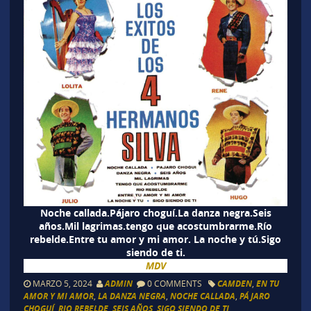
Noche callada.Pájaro choguí.La danza negra.Seis
años.Mil lagrimas.tengo que acostumbrarme.Río
rebelde.Entre tu amor y mi amor. La noche y tú.Sigo
siendo de ti.
MDV
MARZO 5, 2024
ADMIN
0 COMMENTS
CAMDEN
,
EN TU
AMOR Y MI AMOR
,
LA DANZA NEGRA
,
NOCHE CALLADA
,
PÁJARO
CHOGUÍ
,
RIO REBELDE
,
SEIS AÑOS
,
SIGO SIENDO DE TI