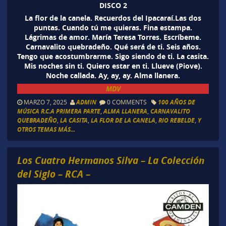
DISCO 2
La flor de la canela. Recuerdos del Ipacaraí.Las dos
puntas. Cuando tú me quieras. Fina estampa.
Lágrimas de amor. María Teresa Torres. Escríbeme.
Carnavalito quebradeño. Qué será de ti. Seis años.
Tengo que acostumbrarme. Sigo siendo de ti. La casita.
Mis noches sin ti. Quiero estar en ti. Llueve (Piove).
Noche callada. Ay, ay, ay. Alma llanera.
MDV
MARZO 7, 2025
ADMIN
0 COMMENTS
100 AÑOS DE
MÚSICA R.C.A PRIMERA PARTE
,
ALMA LLANERA
,
CARNAVALITO
QUEBRADEÑO
,
LA CASITA
,
LA FLOR DE LA CANELA
,
RIO REBELDE
,
Y
OTROS TEMAS MÁS...
Los Cuatro Hermanos Silva – La Colección
del Siglo – RCA –