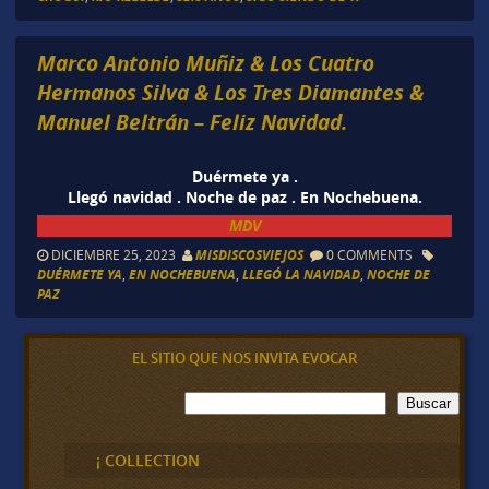
Marco Antonio Muñiz & Los Cuatro
Hermanos Silva & Los Tres Diamantes &
Manuel Beltrán – Feliz Navidad.
Duérmete ya .
Llegó navidad . Noche de paz .
En Nochebuena.
MDV
DICIEMBRE 25, 2023
MISDISCOSVIEJOS
0 COMMENTS
DUÉRMETE YA
,
EN NOCHEBUENA
,
LLEGÓ LA NAVIDAD
,
NOCHE DE
PAZ
EL SITIO QUE NOS INVITA EVOCAR
B
Buscar
u
s
c
¡ COLLECTION
a
r