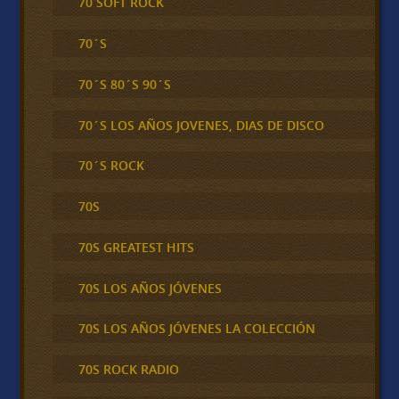
70 SOFT ROCK
70´S
70´S 80´S 90´S
70´S LOS AÑOS JOVENES, DIAS DE DISCO
70´S ROCK
70S
70S GREATEST HITS
70S LOS AÑOS JÓVENES
70S LOS AÑOS JÓVENES LA COLECCIÓN
70S ROCK RADIO