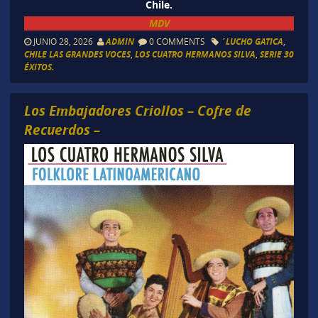
Chile.
MDV
JUNIO 28, 2026
ADMIN
0 COMMENTS
´LUCHO GATICA
,
CHILE LAS GRANDES VOCES
,
LOS CUATRO HERMANOS SILVA
,
SERIE 30
ÉXITOS.
Los Embajadores Criollos – Cofre de
Recuerdos –