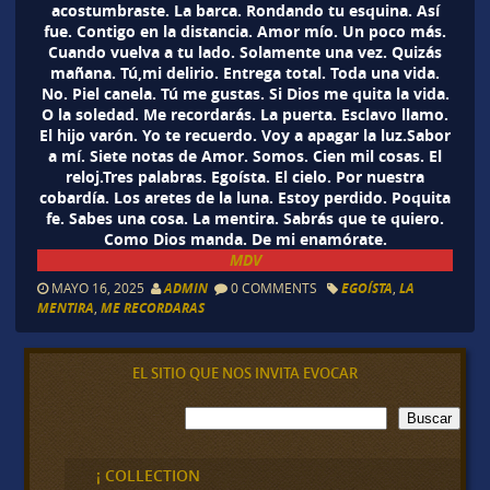
acostumbraste. La barca. Rondando tu esquina. Así
fue. Contigo en la distancia. Amor mío. Un poco más.
Cuando vuelva a tu lado. Solamente una vez. Quizás
mañana. Tú,mi delirio. Entrega total. Toda una vida.
No. Piel canela. Tú me gustas. Si Dios me quita la vida.
O la soledad. Me recordarás. La puerta. Esclavo llamo.
El hijo varón. Yo te recuerdo. Voy a apagar la luz.Sabor
a mí. Siete notas de Amor. Somos. Cien mil cosas. El
reloj.Tres palabras. Egoísta. El cielo. Por nuestra
cobardía. Los aretes de la luna. Estoy perdido. Poquita
fe. Sabes una cosa. La mentira. Sabrás que te quiero.
Como Dios manda. De mi enamórate.
MDV
MAYO 16, 2025
ADMIN
0 COMMENTS
EGOÍSTA
,
LA
MENTIRA
,
ME RECORDARAS
EL SITIO QUE NOS INVITA EVOCAR
B
Buscar
u
s
c
¡ COLLECTION
a