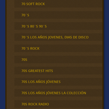
70 SOFT ROCK
70´S
70´S 80´S 90´S
70´S LOS AÑOS JOVENES, DIAS DE DISCO
70´S ROCK
70S
70S GREATEST HITS
70S LOS AÑOS JÓVENES
70S LOS AÑOS JÓVENES LA COLECCIÓN
70S ROCK RADIO