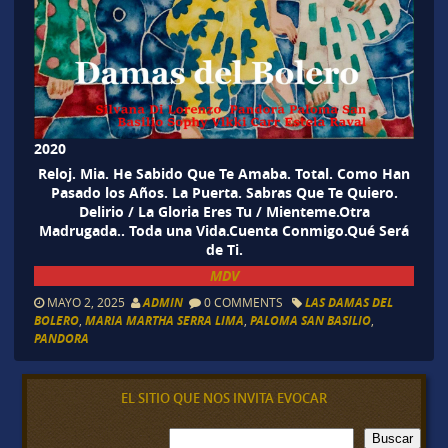
2020
Reloj. Mia. He Sabido Que Te Amaba. Total. Como Han
Pasado los Años. La Puerta. Sabras Que Te Quiero.
Delirio / La Gloria Eres Tu / Mienteme.Otra
Madrugada.. Toda una Vida.Cuenta Conmigo.Qué Será
de Ti.
MDV
MAYO 2, 2025
ADMIN
0 COMMENTS
LAS DAMAS DEL
BOLERO
,
MARIA MARTHA SERRA LIMA
,
PALOMA SAN BASILIO
,
PANDORA
EL SITIO QUE NOS INVITA EVOCAR
B
Buscar