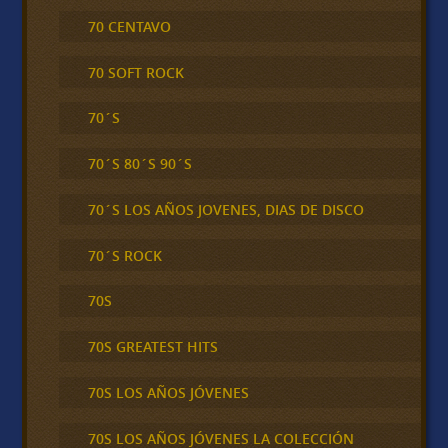
70 CENTAVO
70 SOFT ROCK
70´S
70´S 80´S 90´S
70´S LOS AÑOS JOVENES, DIAS DE DISCO
70´S ROCK
70S
70S GREATEST HITS
70S LOS AÑOS JÓVENES
70S LOS AÑOS JÓVENES LA COLECCIÓN