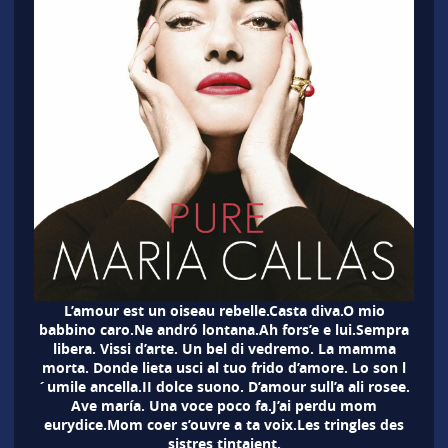
L’amour est un oiseau rebelle.Casta diva.O mio
babbino caro.Ne andró lontana.Ah fors’e e lui.Sempra
libera. Vissi d’arte. Un bel di vedremo. La mamma
morta. Donde lieta usci al tuo frido d’amore. Lo son l
´umile ancella.II dolce suono. D’amour sull’a ali rosee.
Ave maría. Una voce poco fa.J’ai perdu mom
eurydice.Mom coer s’ouvre a ta voix.Les tringles des
sistres tintaient.