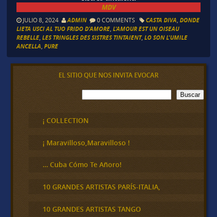
MDV
JULIO 8, 2024
ADMIN
0 COMMENTS
CASTA DIVA
,
DONDE
LIETA USCI AL TUO FRIDO D'AMORE
,
L'AMOUR EST UN OISEAU
REBELLE
,
LES TRINGLES DES SISTRES TINTAIENT
,
LO SON L'UMILE
ANCELLA
,
PURE
EL SITIO QUE NOS INVITA EVOCAR
B
Buscar
u
s
c
¡ COLLECTION
a
r
¡ Maravilloso,Maravilloso !
… Cuba Cómo Te Añoro!
10 GRANDES ARTISTAS PARÍS-ITALIA,
10 GRANDES ARTISTAS TANGO