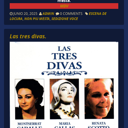
mesta.
MDV
JUNIO 20, 2025
ADMIN
0 COMMENTS
ESCENA DE
LOCURA
,
NON PIU MESTA
,
SEDIZIONE VOCE
Las tres divas.