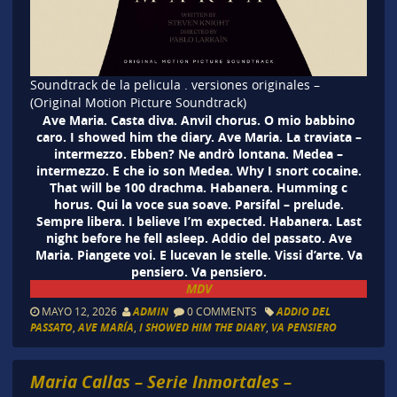
Soundtrack de la pelicula . versiones originales –
(Original Motion Picture Soundtrack)
Ave Maria. Casta diva. Anvil chorus. O mio babbino
caro. I showed him the diary. Ave Maria. La traviata –
intermezzo. Ebben? Ne andrò lontana. Medea –
intermezzo. E che io son Medea. Why I snort cocaine.
That will be 100 drachma. Habanera. Humming c
horus. Qui la voce sua soave. Parsifal – prelude.
Sempre libera. I believe I’m expected. Habanera. Last
night before he fell asleep. Addio del passato. Ave
Maria. Piangete voi. E lucevan le stelle. Vissi d’arte. Va
pensiero. Va pensiero.
MDV
MAYO 12, 2026
ADMIN
0 COMMENTS
ADDIO DEL
PASSATO
,
AVE MARÍA
,
I SHOWED HIM THE DIARY
,
VA PENSIERO
Maria Callas – Serie Inmortales –