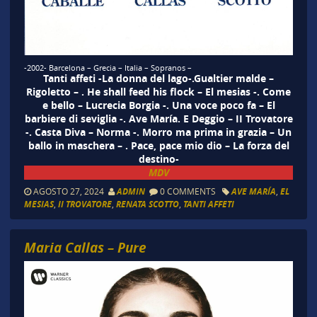
-2002- Barcelona – Grecia – Italia – Sopranos –
Tanti affeti -La donna del lago-.Gualtier malde –
Rigoletto – . He shall feed his flock – El mesias -. Come
e bello – Lucrecia Borgia -. Una voce poco fa – El
barbiere di seviglia -. Ave María. E Deggio – II Trovatore
-. Casta Diva – Norma -. Morro ma prima in grazia – Un
ballo in maschera – . Pace, pace mio dio – La forza del
destino-
MDV
AGOSTO 27, 2024
ADMIN
0 COMMENTS
AVE MARÍA
,
EL
MESIAS
,
II TROVATORE
,
RENATA SCOTTO
,
TANTI AFFETI
Maria Callas – Pure