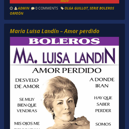
MDV
ADMIN
0 COMMENTS
OLGA GUILLOT
,
SERIE BOLEROS
ORFEÓN
María Luisa Landín – Amor perdido