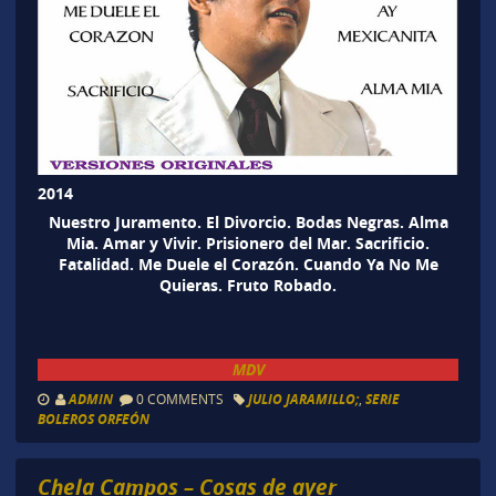
2014
Nuestro Juramento. El Divorcio. Bodas Negras. Alma
Mia. Amar y Vivir. Prisionero del Mar. Sacrificio.
Fatalidad. Me Duele el Corazón. Cuando Ya No Me
Quieras. Fruto Robado.
MDV
ADMIN
0 COMMENTS
JULIO JARAMILLO;
,
SERIE
BOLEROS ORFEÓN
Chela Campos – Cosas de ayer