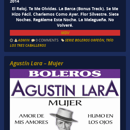
2014
El Reloj. Te Me Olvidas. La Barca (Bonus Track). Se Me
Hizo Fácil. Charlemos Como Ayer. Flor Silvestre. Siete
Noches. Regálame Esta Noche. La Malagueña. No
Volveré.
MDV
ADMIN
0 COMMENTS
SERIE BOLEROS ORFEÓN
,
TRÍO
LOS TRES CABALLEROS
Agustín Lara – Mujer