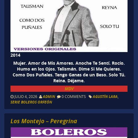
2014
Mujer. Amor de Mis Amores. Anoche Te Sentí. Rocío.
Humo en los Ojos. Talismán. Dime Si Me Quieres.
Como Dos Puñales. Tengo Ganas de un Beso. Solo Tú.
Reina. Déjame.
MDV
JULIO 4, 2026
ADMIN
0 COMMENTS
AGUSTÍN LARA
,
SERIE BOLEROS ORFEÓN
Los Montejo – Peregrina