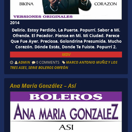
2014
Delirio. Estoy Perdido. La Puerta. Popurrí. Sabor a Mí.
Ofrenda. El Pecador. Piensa en Mi. Mi Ciudad. Parece
Que Fue Ayer. Preciosa. Golondrina Presumida. Mucho
Corazón. Dónde Estás, Donde Te Fuiste. Popurrí 2.
MDV
ADMIN
0 COMMENTS
MARCO ANTONIO MUÑIZ Y LOS
TRES ASES
,
SERIE BOLEROS ORFEÓN
Ana María González – Así