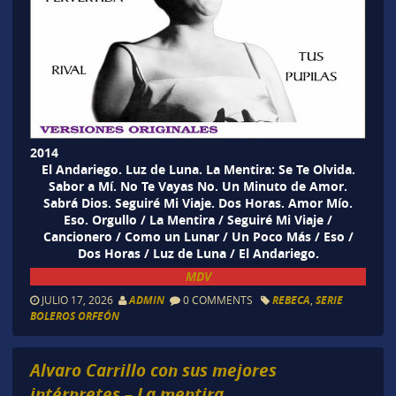
2014
El Andariego. Luz de Luna. La Mentira: Se Te Olvida.
Sabor a Mí. No Te Vayas No. Un Minuto de Amor.
Sabrá Dios. Seguiré Mi Viaje. Dos Horas. Amor Mío.
Eso. Orgullo / La Mentira / Seguiré Mi Viaje /
Cancionero / Como un Lunar / Un Poco Más / Eso /
Dos Horas / Luz de Luna / El Andariego.
MDV
JULIO 17, 2026
ADMIN
0 COMMENTS
REBECA
,
SERIE
BOLEROS ORFEÓN
Alvaro Carrillo con sus mejores
intérpretes – La mentira