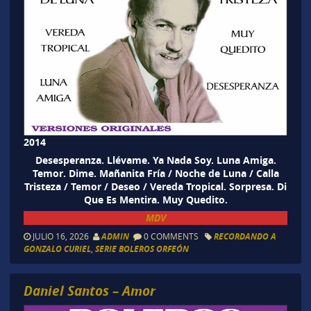
2014
Desesperanza. Llévame. Ya Nada Soy. Luna Amiga.
Temor. Dime. Mañanita Fría / Noche de Luna / Calla
Tristeza / Temor / Deseo / Vereda Tropical. Sorpresa. Di
Que Es Mentira. Muy Quedito.
MDV
JULIO 16, 2026
ADMIN
0 COMMENTS
RECORDANDO A
GONZALO CURIEL
,
SERIE BOLEROS ORFEÓN
Daniel Santos – Amor