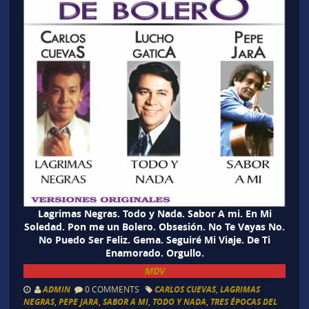
Lagrimas Negras. Todo y Nada. Sabor A mi. En Mi
Soledad. Pon me un Bolero. Obsesión. No Te Vayas No.
No Puedo Ser Feliz. Gema. Seguiré Mi Viaje. De Ti
Enamorado. Orgullo.
MDV
ADMIN
0 COMMENTS
CARLOS CUEVAS
,
LAGRIMAS
NEGRAS
,
PEPE JARA
,
SABOR A MI
,
TODO Y NADA
,
TRES ÉPOCAS DEL