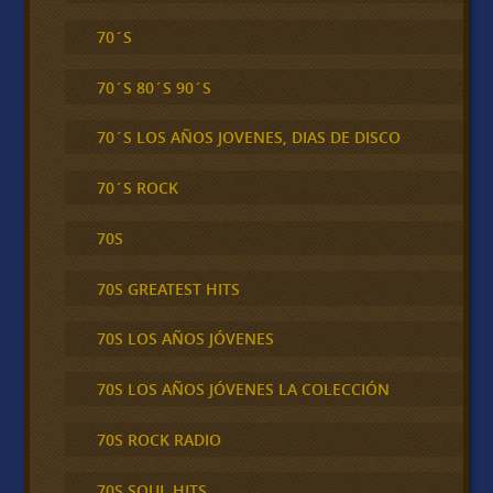
70´S
70´S 80´S 90´S
70´S LOS AÑOS JOVENES, DIAS DE DISCO
70´S ROCK
70S
70S GREATEST HITS
70S LOS AÑOS JÓVENES
70S LOS AÑOS JÓVENES LA COLECCIÓN
70S ROCK RADIO
70S SOUL HITS