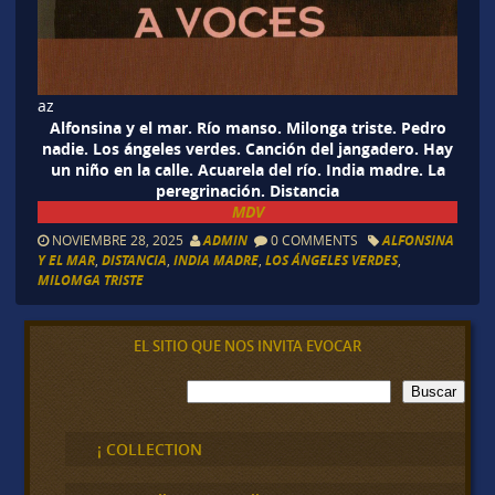
az
Alfonsina y el mar. Río manso. Milonga triste. Pedro
nadie. Los ángeles verdes. Canción del jangadero. Hay
un niño en la calle. Acuarela del río. India madre. La
peregrinación. Distancia
MDV
NOVIEMBRE 28, 2025
ADMIN
0 COMMENTS
ALFONSINA
Y EL MAR
,
DISTANCIA
,
INDIA MADRE
,
LOS ÁNGELES VERDES
,
MILOMGA TRISTE
EL SITIO QUE NOS INVITA EVOCAR
B
Buscar
u
s
c
¡ COLLECTION
a
r