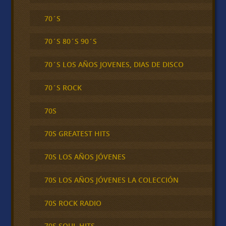
70´S
70´S 80´S 90´S
70´S LOS AÑOS JOVENES, DIAS DE DISCO
70´S ROCK
70S
70S GREATEST HITS
70S LOS AÑOS JÓVENES
70S LOS AÑOS JÓVENES LA COLECCIÓN
70S ROCK RADIO
70S SOUL HITS