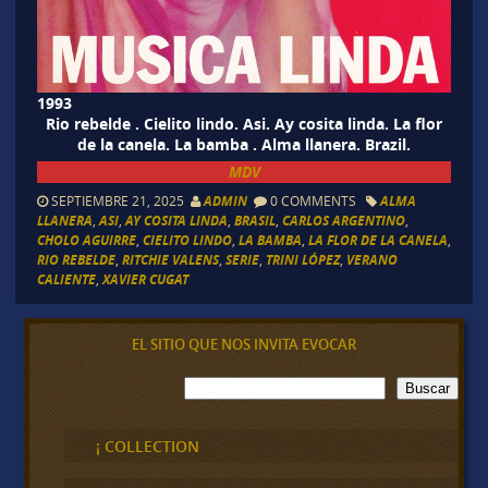
1993
Rio rebelde . Cielito lindo. Asi. Ay cosita linda. La flor
de la canela. La bamba . Alma llanera. Brazil.
MDV
SEPTIEMBRE 21, 2025
ADMIN
0 COMMENTS
ALMA
LLANERA
,
ASI
,
AY COSITA LINDA
,
BRASIL
,
CARLOS ARGENTINO
,
CHOLO AGUIRRE
,
CIELITO LINDO
,
LA BAMBA
,
LA FLOR DE LA CANELA
,
RIO REBELDE
,
RITCHIE VALENS
,
SERIE
,
TRINI LÓPEZ
,
VERANO
CALIENTE
,
XAVIER CUGAT
EL SITIO QUE NOS INVITA EVOCAR
B
Buscar
u
s
c
¡ COLLECTION
a
r