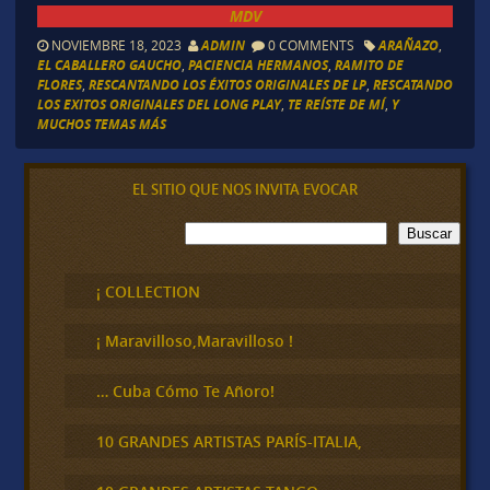
MDV
NOVIEMBRE 18, 2023
ADMIN
0 COMMENTS
ARAÑAZO
,
EL CABALLERO GAUCHO
,
PACIENCIA HERMANOS
,
RAMITO DE
FLORES
,
RESCANTANDO LOS ÉXITOS ORIGINALES DE LP
,
RESCATANDO
LOS EXITOS ORIGINALES DEL LONG PLAY
,
TE REÍSTE DE MÍ
,
Y
MUCHOS TEMAS MÁS
EL SITIO QUE NOS INVITA EVOCAR
B
Buscar
u
s
c
¡ COLLECTION
a
r
¡ Maravilloso,Maravilloso !
… Cuba Cómo Te Añoro!
10 GRANDES ARTISTAS PARÍS-ITALIA,