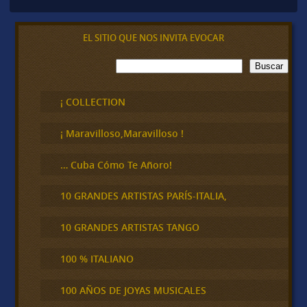
EL SITIO QUE NOS INVITA EVOCAR
B
Buscar
u
s
c
¡ COLLECTION
a
r
¡ Maravilloso,Maravilloso !
… Cuba Cómo Te Añoro!
10 GRANDES ARTISTAS PARÍS-ITALIA,
10 GRANDES ARTISTAS TANGO
100 % ITALIANO
100 AÑOS DE JOYAS MUSICALES