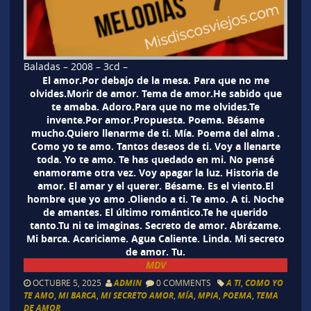
Baladas – 2008 – 3cd –
El amor.Por debajo de la mesa. Para que no me
olvides.Morir de amor. Tema de amor.He sabido que
te amaba. Adoro.Para que no me olvides.Te
invente.Por amor.Propuesta. Poema. Bésame
mucho.Quiero llenarme de ti. Mía. Poema del alma .
Como yo te amo. Tantos deseos de ti. Voy a llenarte
toda. Yo te amo. Te has quedado en mi. No pensé
enamorame otra vez. Voy apagar la luz. Historia de
amor. El amar y el querer. Bésame. Es el viento.El
hombre que yo amo .Oliendo a ti. Te amo. A ti. Noche
de amantes. El último romántico.Te he querido
tanto.Tu ni te imaginas. Secreto de amor. Abrázame.
Mi barca. Acariciame. Agua Caliente. Linda. Mi secreto
de amor. Tu.
MDV
OCTUBRE 5, 2025
ADMIN
0 COMMENTS
A TI
,
COMO YO
TE AMO
,
MI BARCA
,
MI SECRETO AMOR
,
MÍA
,
MPIA
,
POEMA
,
TEMA
DE AMOR