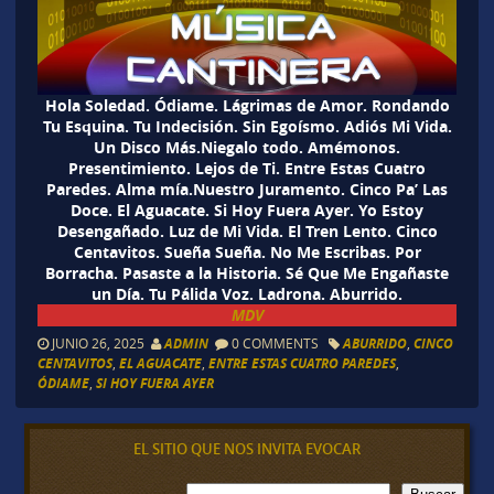
Hola Soledad. Ódiame. Lágrimas de Amor. Rondando
Tu Esquina. Tu Indecisión. Sin Egoísmo. Adiós Mi Vida.
Un Disco Más.Niegalo todo. Amémonos.
Presentimiento. Lejos de Ti. Entre Estas Cuatro
Paredes. Alma mía.Nuestro Juramento. Cinco Pa’ Las
Doce. El Aguacate. Si Hoy Fuera Ayer. Yo Estoy
Desengañado. Luz de Mi Vida. El Tren Lento. Cinco
Centavitos. Sueña Sueña. No Me Escribas. Por
Borracha. Pasaste a la Historia. Sé Que Me Engañaste
un Día. Tu Pálida Voz. Ladrona. Aburrido.
MDV
JUNIO 26, 2025
ADMIN
0 COMMENTS
ABURRIDO
,
CINCO
CENTAVITOS
,
EL AGUACATE
,
ENTRE ESTAS CUATRO PAREDES
,
ÓDIAME
,
SI HOY FUERA AYER
EL SITIO QUE NOS INVITA EVOCAR
B