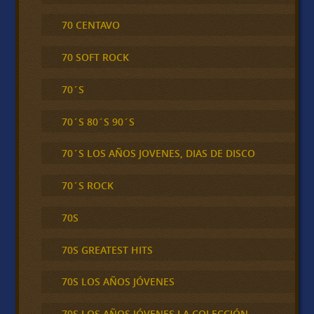
70 CENTAVO
70 SOFT ROCK
70´S
70´S 80´S 90´S
70´S LOS AÑOS JOVENES, DIAS DE DISCO
70´S ROCK
70S
70S GREATEST HITS
70S LOS AÑOS JÓVENES
70S LOS AÑOS JÓVENES LA COLECCIÓN