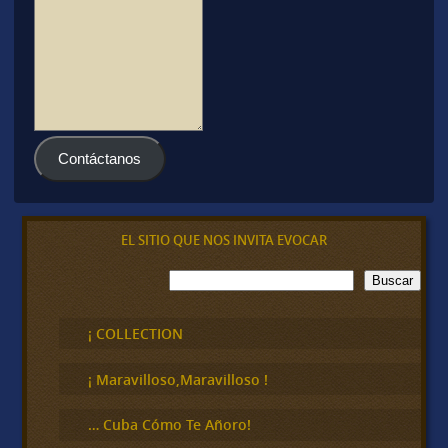
Contáctanos
EL SITIO QUE NOS INVITA EVOCAR
B
Buscar
u
s
c
¡ COLLECTION
a
r
¡ Maravilloso,Maravilloso !
… Cuba Cómo Te Añoro!