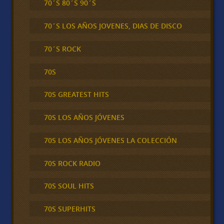
70´S 80´S 90´S
70´S LOS AÑOS JOVENES, DIAS DE DISCO
70´S ROCK
70S
70S GREATEST HITS
70S LOS AÑOS JÓVENES
70S LOS AÑOS JÓVENES LA COLECCIÓN
70S ROCK RADIO
70S SOUL HITS
70S SUPERHITS