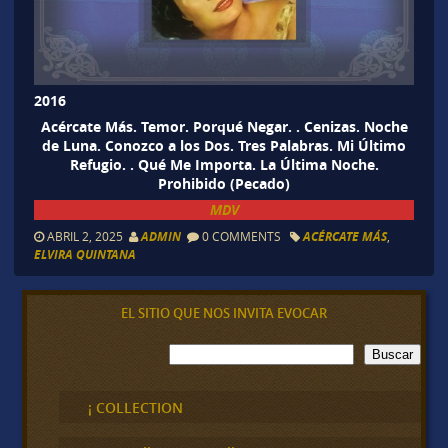
2016
Acércate Más. Temor. Porqué Negar. . Cenizas. Noche
de Luna. Conozco a los Dos. Tres Palabras. Mi Último
Refugio. . Qué Me Importa. La Última Noche.
Prohibido (Pecado)
MDV
ABRIL 2, 2025
ADMIN
0 COMMENTS
ACÉRCATE MÁS
,
ELVIRA QUINTANA
EL SITIO QUE NOS INVITA EVOCAR
B
Buscar
u
s
c
¡ COLLECTION
a
r