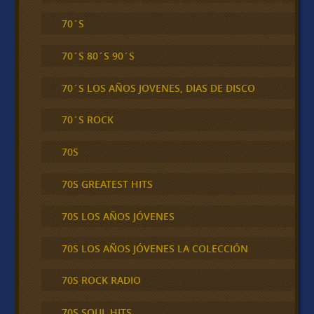
70´S
70´S 80´S 90´S
70´S LOS AÑOS JOVENES, DIAS DE DISCO
70´S ROCK
70S
70S GREATEST HITS
70S LOS AÑOS JÓVENES
70S LOS AÑOS JÓVENES LA COLECCIÓN
70S ROCK RADIO
70S SOUL HITS