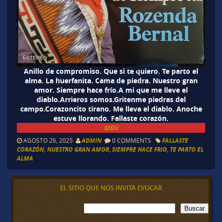
Anillo de compromiso. Que si te quiero. Te parto el
alma. La huerfanita. Cama de piedra. Nuestro gran
amor. Siempre hace frío.A mi que me lleve el
diablo.Arrieros somos.Gritenme piedras del
campo.Corazoncito tirano. Me lleva el diablo. Anoche
estuve llorando. Fallaste corazón.
MDV
AGOSTO 26, 2025
ADMIN
0 COMMENTS
FALLASTE
CORAZÓN
,
NUESTRO GRAN AMOR
,
SIEMPRE HACE FRIO
,
TE PARTO EL
ALMA
EL SITIO QUE NOS INVITA EVOCAR
B
Buscar
u