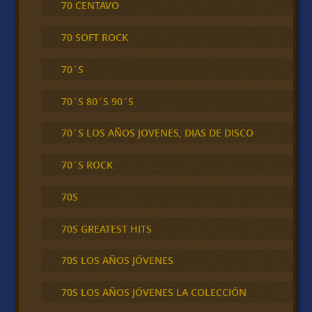
70 CENTAVO
70 SOFT ROCK
70´S
70´S 80´S 90´S
70´S LOS AÑOS JOVENES, DIAS DE DISCO
70´S ROCK
70S
70S GREATEST HITS
70S LOS AÑOS JÓVENES
70S LOS AÑOS JÓVENES LA COLECCIÓN