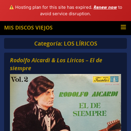
Renew now
Hosting plan for this site has expired.
to
avoid service disruption.
MIS DISCOS VIEJOS
Categoría:
LOS LÍRICOS
Rodolfo Aicardi & Los Líricos – El de
siempre