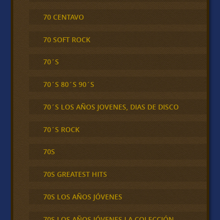
70 CENTAVO
70 SOFT ROCK
70´S
70´S 80´S 90´S
70´S LOS AÑOS JOVENES, DIAS DE DISCO
70´S ROCK
70S
70S GREATEST HITS
70S LOS AÑOS JÓVENES
70S LOS AÑOS JÓVENES LA COLECCIÓN