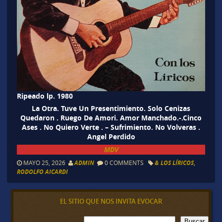
Ripeado lp. 1980
La Otra. Tuve Un Presentimiento. Solo Cenizas
Quedaron . Ruego De Amori. Amor Manchado.-.Cinco
Ases . No Quiero Verte . – Sufrimiento. No Volveras .
Angel Perdido
MDV
MAYO 25, 2026
ADMIN
0 COMMENTS
& LOS LÍRICOS
,
RODOLFO AICARDI
EL SITIO QUE NOS INVITA EVOCAR
B
Buscar