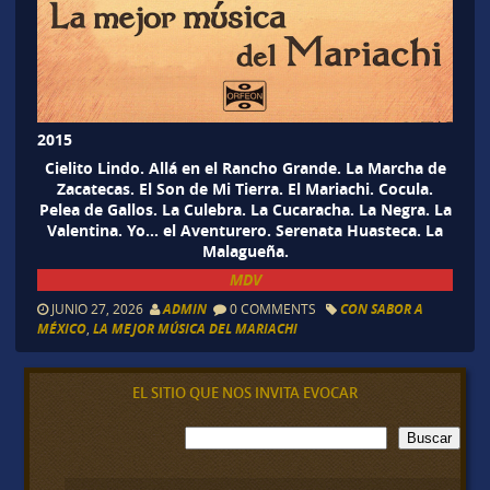
2015
Cielito Lindo. Allá en el Rancho Grande. La Marcha de
Zacatecas. El Son de Mi Tierra. El Mariachi. Cocula.
Pelea de Gallos. La Culebra. La Cucaracha. La Negra. La
Valentina. Yo… el Aventurero. Serenata Huasteca. La
Malagueña.
MDV
JUNIO 27, 2026
ADMIN
0 COMMENTS
CON SABOR A
MÉXICO
,
LA MEJOR MÚSICA DEL MARIACHI
EL SITIO QUE NOS INVITA EVOCAR
B
Buscar
u
s
c