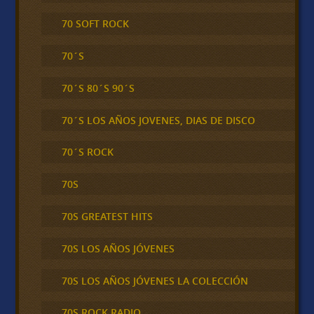
70 SOFT ROCK
70´S
70´S 80´S 90´S
70´S LOS AÑOS JOVENES, DIAS DE DISCO
70´S ROCK
70S
70S GREATEST HITS
70S LOS AÑOS JÓVENES
70S LOS AÑOS JÓVENES LA COLECCIÓN
70S ROCK RADIO