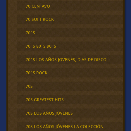
70 CENTAVO
70 SOFT ROCK
70´S
70´S 80´S 90´S
70´S LOS AÑOS JOVENES, DIAS DE DISCO
70´S ROCK
70S
70S GREATEST HITS
70S LOS AÑOS JÓVENES
70S LOS AÑOS JÓVENES LA COLECCIÓN