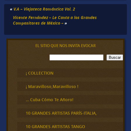
«
V.A – Viejoteca Romántica Vol. 2
Vicente Fernández – Le Canta a los Grandes
Compositores de México –
»
EL SITIO QUE NOS INVITA EVOCAR
B
Buscar
u
s
c
¡ COLLECTION
a
r
¡ Maravilloso,Maravilloso !
… Cuba Cómo Te Añoro!
10 GRANDES ARTISTAS PARÍS-ITALIA,
10 GRANDES ARTISTAS TANGO