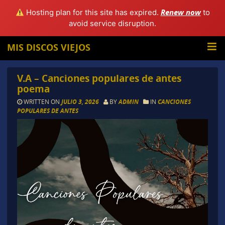
Renew now
Hosting plan for this site has expired.
to
avoid service disruption.
MIS DISCOS VIEJOS
V.A – Canciones populares de antes
poema
WRITTEN ON
JULIO 3, 2026
BY
ADMIN
IN
CANCIONES
POPULARES DE ANTES