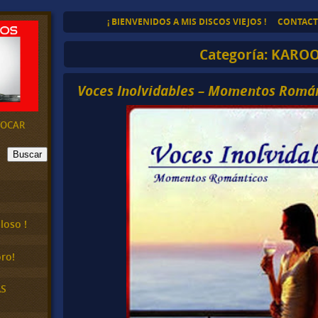
¡ BIENVENIDOS A MIS DISCOS VIEJOS !
CONTAC
Categoría:
KARO
Voces Inolvidables – Momentos Romá
EVOCAR
Buscar
loso !
ro!
AS