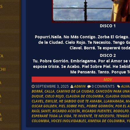
AS
DISCO 1
Popurri.Naila. No Más Contigo. Zorba El Griego
de la Ciudad. Cielo Rojo. Te Necesito. Tengo Ga
Clavel. Borrá. Te esperaré toda
DISCO 2
TA
Tu. Pobre Gorrión. Embriagame. Por el Amor se v
esposa triste. Se Acabo. Piel Sobre Piel. He Sa
CHI
Me Pensarás. Tanto. Porque Te
MDV
A
SEPTIEMBRE 3, 2025
ADMIN
0 COMMENTS
ALV
BORRÁ
,
CALLA
,
CAMINO DE LA CIUDAD
,
CANCOÓN PARA UNA 
A
DUQUE
,
CIELO ROJO
,
CLAUDIA DE COLOMBIA
,
CLAUDIA OSU
E
CLAVEL
,
EMILSE
,
HE SABIDO QUE TE AMABA
,
LLAMARADA
,
M
OSCAR GOLDEN
,
PIEL SOBRE PIEL
,
POBRE GORRIÓN
,
POR EL 
RAÚL SANTI
,
RICARDO ACOSTA
,
RICARDO FUENTES
,
RODOLFO 
A
ESPERARÉ TODA LA VIDA
,
TE INVENTÉ
,
TE NECESITO
,
TENGOS 
E
COLOMBIA
,
VOCES INOLVIDABLES
,
XIMENA DE COLOMBIA
,
Y