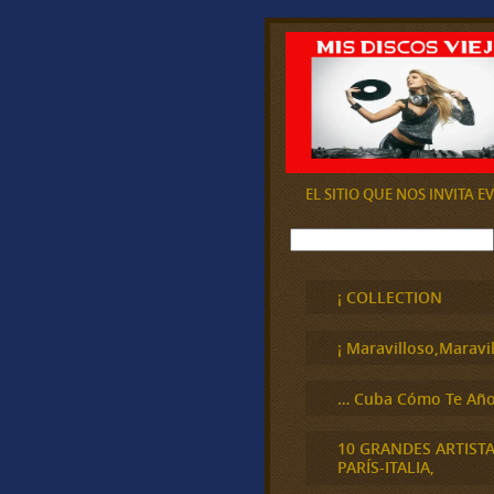
EL SITIO QUE NOS INVITA 
B
u
s
c
¡ COLLECTION
a
r
¡ Maravilloso,Maravil
… Cuba Cómo Te Año
10 GRANDES ARTIST
PARÍS-ITALIA,