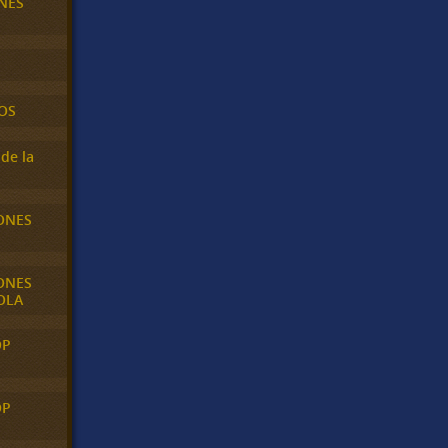
NES
OS
de la
ONES
ONES
OLA
OP
OP