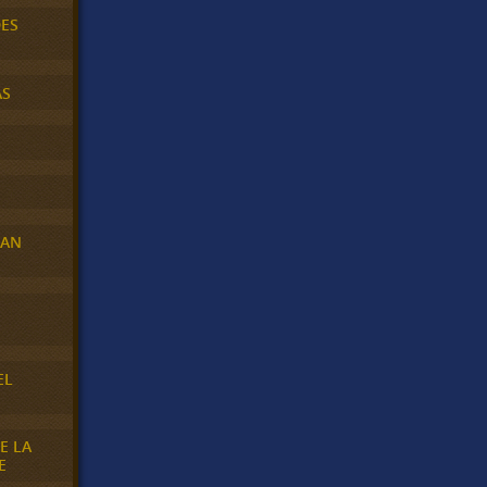
DES
AS
RAN
E
EL
E LA
E