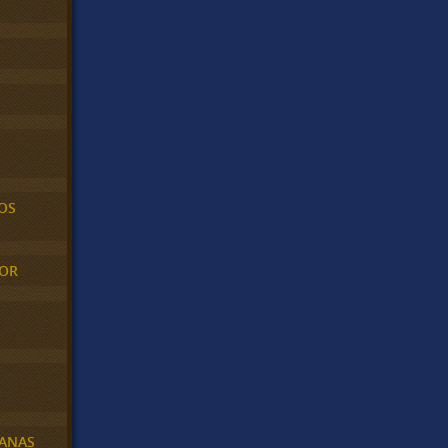
OS
MOR
BANAS