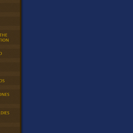
 THE
TION
O
OS
ONES
LDIES