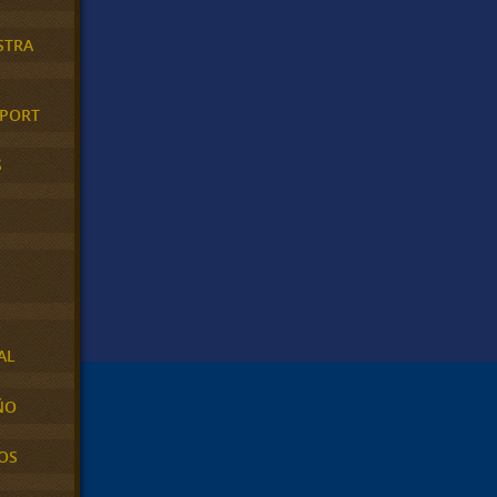
STRA
XPORT
S
AL
ÑO
OS