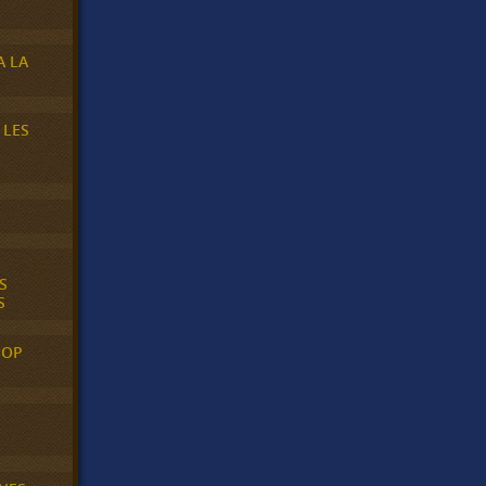
A LA
 LES
S
S
POP