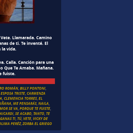
. Vete. Llamarada. Camino
nas de ti. Te inventé. El
 la vida.
a. Calla. Canción para una
bido Que Te Amaba. Mañana.
 fuiste.
ARO ROMÁN
,
BILLY PONTONI
,
ESPOSA TRISTE
,
CARMENZA
NA
,
CLEMENCIA TORRES
,
EL
AÑANA
,
ME PENSARÁS
,
NAILA
,
AMOR SE VA
,
PORQUE TE FUISTE
,
AICARDI
,
SE ACABO
,
TANTO
,
TE
GANAS TI
,
TÚ
,
VETE
,
VICKY DE
OLIMA PERÉZ
,
ZORBA EL GRIEGO