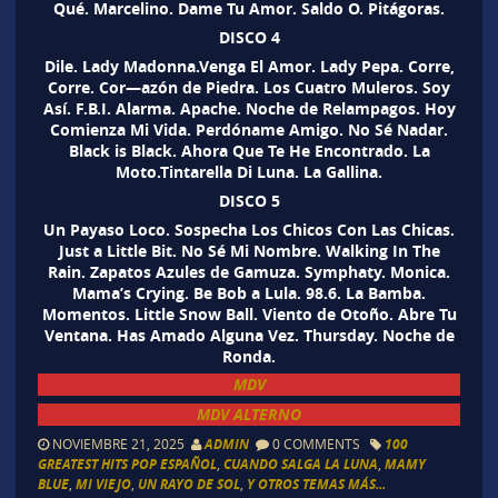
Qué. Marcelino. Dame Tu Amor. Saldo O. Pitágoras.
DISCO 4
Dile. Lady Madonna.Venga El Amor. Lady Pepa. Corre,
Corre. Cor—azón de Piedra. Los Cuatro Muleros. Soy
Así. F.B.I. Alarma. Apache. Noche de Relampagos. Hoy
Comienza Mi Vida. Perdóname Amigo. No Sé Nadar.
Black is Black. Ahora Que Te He Encontrado. La
Moto.Tintarella Di Luna. La Gallina.
DISCO 5
Un Payaso Loco. Sospecha Los Chicos Con Las Chicas.
Just a Little Bit. No Sé Mi Nombre. Walking In The
Rain. Zapatos Azules de Gamuza. Symphaty. Monica.
Mama’s Crying. Be Bob a Lula. 98.6. La Bamba.
Momentos. Little Snow Ball. Viento de Otoño. Abre Tu
Ventana. Has Amado Alguna Vez. Thursday. Noche de
Ronda.
MDV
MDV ALTERNO
NOVIEMBRE 21, 2025
ADMIN
0 COMMENTS
100
GREATEST HITS POP ESPAÑOL
,
CUANDO SALGA LA LUNA
,
MAMY
BLUE
,
MI VIEJO
,
UN RAYO DE SOL
,
Y OTROS TEMAS MÁS...