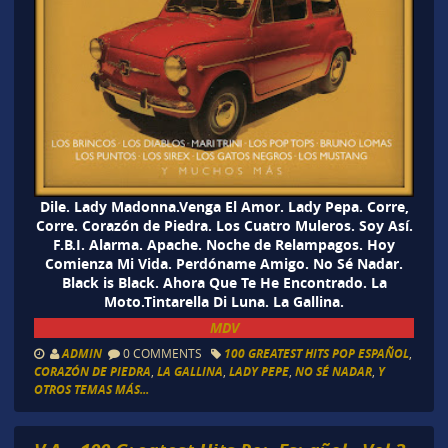
Dile. Lady Madonna.Venga El Amor. Lady Pepa. Corre,
Corre. Corazón de Piedra. Los Cuatro Muleros. Soy Así.
F.B.I. Alarma. Apache. Noche de Relampagos. Hoy
Comienza Mi Vida. Perdóname Amigo. No Sé Nadar.
Black is Black. Ahora Que Te He Encontrado. La
Moto.Tintarella Di Luna. La Gallina.
MDV
ADMIN
0 COMMENTS
100 GREATEST HITS POP ESPAÑOL
,
CORAZÓN DE PIEDRA
,
LA GALLINA
,
LADY PEPE
,
NO SÉ NADAR
,
Y
OTROS TEMAS MÁS...