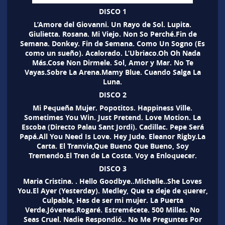
DISCO 1
L’Amore del Giovanni. Un Rayo de Sol. Lupita.
Giulietta. Rosana. Mi Viejo. Non So Perché.Fin de
Semana. Donkey. Fin de Semana. Como Un Sogno (Es
como un sueño). Acalorado. L’Ubriaco.Oh Oh Nada
Más.Cose Non Dirmele. Sol, Amor y Mar. No Te
Vayas.Sobre La Arena.Mamy Blue. Cuando Salga La
Luna.
DISCO 2
Mi Pequeña Mujer. Popotitos. Happiness Ville.
Sometimes You Win. Just Pretend. Love Motion. La
Escoba (Directo Palau Sant Jordi). Cadillac. Pepe Será
Papá.All You Need Is Love. Hey Jude. Eleanor Rigby.La
Carta. El Tranvia,Que Bueno Que Bueno, Soy
Tremendo.El Tren de La Costa. Voy a Enloquecer.
DISCO 3
Maria Cristina. . Hello Goodbye..Michelle..She Loves
You.El Ayer (Yesterday). Medley, Que te deje de querer,
Culpable, Has de ser mi mujer. La Puerta
Verde.Jóvenes.Rogaré. Estremécete. 500 Millas. No
Seas Cruel. Nadie Respondió.. No Me Preguntes Por