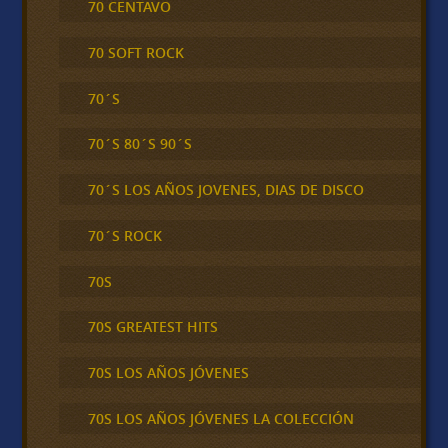
70 CENTAVO
70 SOFT ROCK
70´S
70´S 80´S 90´S
70´S LOS AÑOS JOVENES, DIAS DE DISCO
70´S ROCK
70S
70S GREATEST HITS
70S LOS AÑOS JÓVENES
70S LOS AÑOS JÓVENES LA COLECCIÓN