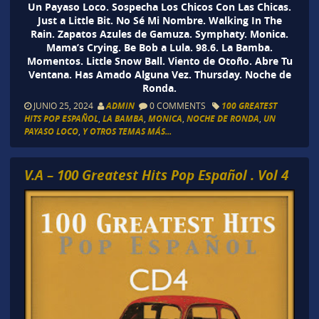
Un Payaso Loco. Sospecha Los Chicos Con Las Chicas.
Just a Little Bit. No Sé Mi Nombre. Walking In The
Rain. Zapatos Azules de Gamuza. Symphaty. Monica.
Mama’s Crying. Be Bob a Lula. 98.6. La Bamba.
Momentos. Little Snow Ball. Viento de Otoño. Abre Tu
Ventana. Has Amado Alguna Vez. Thursday. Noche de
Ronda.
JUNIO 25, 2024
ADMIN
0 COMMENTS
100 GREATEST
HITS POP ESPAÑOL
,
LA BAMBA
,
MONICA
,
NOCHE DE RONDA
,
UN
PAYASO LOCO
,
Y OTROS TEMAS MÁS...
V.A – 100 Greatest Hits Pop Español . Vol 4