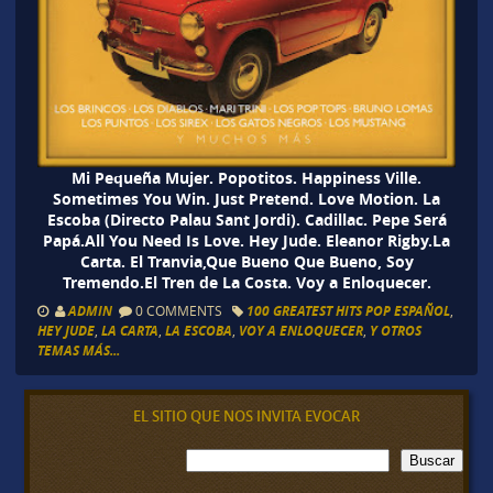
Mi Pequeña Mujer. Popotitos. Happiness Ville.
Sometimes You Win. Just Pretend. Love Motion. La
Escoba (Directo Palau Sant Jordi). Cadillac. Pepe Será
Papá.All You Need Is Love. Hey Jude. Eleanor Rigby.La
Carta. El Tranvia,Que Bueno Que Bueno, Soy
Tremendo.El Tren de La Costa. Voy a Enloquecer.
ADMIN
0 COMMENTS
100 GREATEST HITS POP ESPAÑOL
,
HEY JUDE
,
LA CARTA
,
LA ESCOBA
,
VOY A ENLOQUECER
,
Y OTROS
TEMAS MÁS...
EL SITIO QUE NOS INVITA EVOCAR
B
Buscar
u
s