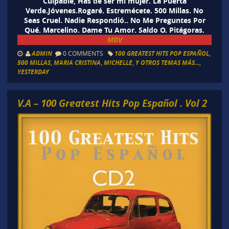
Culpable, Has de ser mi mujer. La Puerta
Verde.Jóvenes.Rogaré. Estremécete. 500 Millas. No
Seas Cruel. Nadie Respondió.. No Me Preguntes Por
Qué. Marcelino. Dame Tu Amor. Saldo O. Pitágoras.
MDV
ADMIN
0 COMMENTS
100 GREATEST HITS POP ESPAÑOL
,
500 MILLAS
,
MARIA CRISTINA
,
MICHELLE
,
Y OTROS TEMAS MÁS...
,
YESTERDAY
V.A – 100 Greatest Hits Pop Español . Vol 2