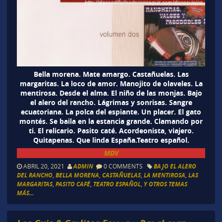
Bella morena. Mate amargo. Castañuelas. Las
margaritas. La loco de amor. Manojito de olaveles. La
mentirosa. Desde el alma. El niño de las monjas. Bajo
el alero del rancho. Lágrimas y sonrisas. Sangre
ecuatoriana. La polca del espiante. Un placer. El gato
montés. Se baila en la estancia grande. Clamando por
ti. El relicario. Pasito caté. Acordeonista, viajero.
Quitapenas. Que linda España.Teatro español.
MDV
ABRIL 20, 2021
ADMIN
0 COMMENTS
BAJO EL ALERO
DEL RANCHO
,
BELLA MORENA
,
CASTAÑUELAS
,
LA MENTIROSA
,
LAS
MARGARITAS
,
PASITO CAFÉ
,
TEATRO ESPAÑOL
,
Y OTROS TEMAS
MÁS...