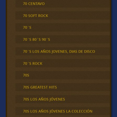
70 CENTAVO
70 SOFT ROCK
70´S
70´S 80´S 90´S
70´S LOS AÑOS JOVENES, DIAS DE DISCO
70´S ROCK
70S
70S GREATEST HITS
70S LOS AÑOS JÓVENES
70S LOS AÑOS JÓVENES LA COLECCIÓN