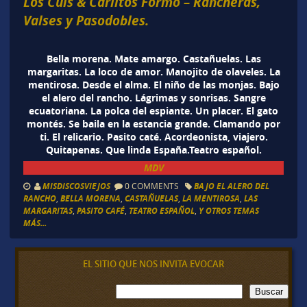
Los Cuis & Carlitos Formo – Rancheras,
Valses y Pasodobles.
Bella morena. Mate amargo. Castañuelas. Las
margaritas. La loco de amor. Manojito de olaveles. La
mentirosa. Desde el alma. El niño de las monjas. Bajo
el alero del rancho. Lágrimas y sonrisas. Sangre
ecuatoriana. La polca del espiante. Un placer. El gato
montés. Se baila en la estancia grande. Clamando por
ti. El relicario. Pasito caté. Acordeonista, viajero.
Quitapenas. Que linda España.Teatro español.
MDV
MISDISCOSVIEJOS
0 COMMENTS
BAJO EL ALERO DEL
RANCHO
,
BELLA MORENA
,
CASTAÑUELAS
,
LA MENTIROSA
,
LAS
MARGARITAS
,
PASITO CAFÉ
,
TEATRO ESPAÑOL
,
Y OTROS TEMAS
MÁS...
EL SITIO QUE NOS INVITA EVOCAR
B
Buscar
u