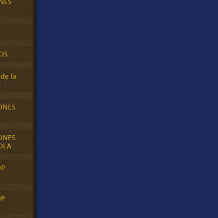
NES
OS
de la
ONES
ONES
OLA
OP
OP