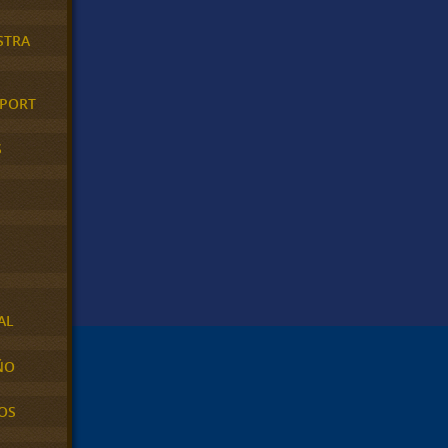
STRA
XPORT
S
AL
ÑO
OS