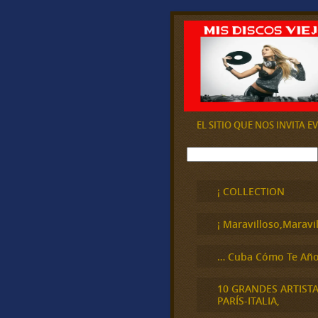
EL SITIO QUE NOS INVITA 
B
u
s
c
¡ COLLECTION
a
r
¡ Maravilloso,Maravil
… Cuba Cómo Te Año
10 GRANDES ARTIST
PARÍS-ITALIA,