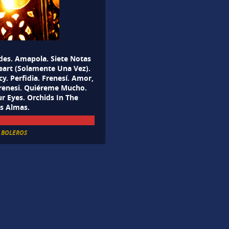
rdes. Amapola. Siete Notas
eart (Solamente Una Vez).
cy. Perfidia. Frenesí. Amor,
Frenesi. Quiéreme Mucho.
ur Eyes. Orchids In The
s Almas.
E BOLEROS