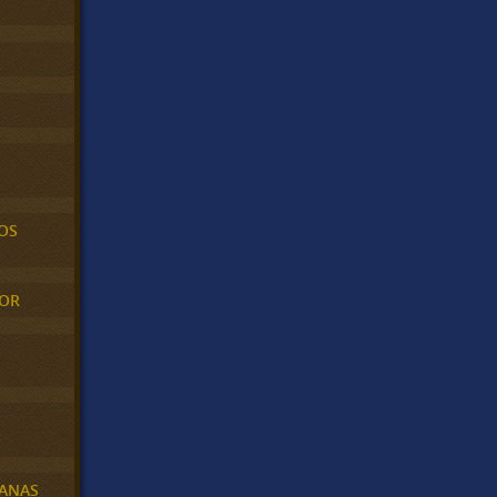
OS
MOR
BANAS