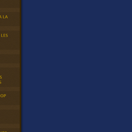
A LA
 LES
S
S
POP