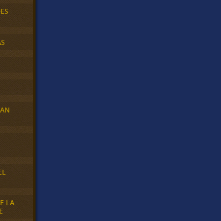
DES
AS
RAN
E
EL
E LA
E