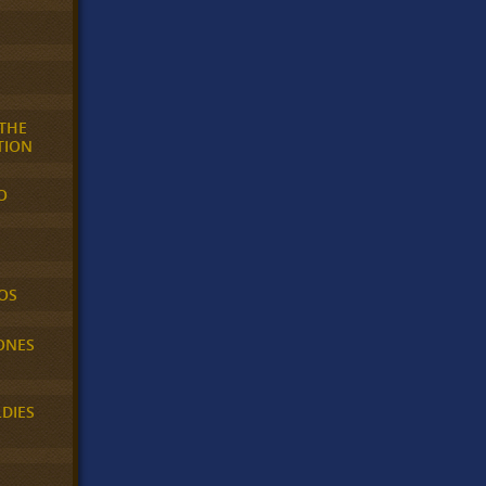
 THE
TION
O
OS
ONES
LDIES