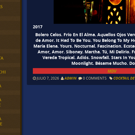
AS
2017
Bolero Celos. Frío En El Alma. Aquellos Ojos Ve
de Amor. It Had To Be You. You Belong To My H
María Elena. Yours. Nocturnal. Fascination. Ecsta
Amor, Amor. Siboney. Martha. Tú, Mi Delirio. 
Vereda Tropical. Adiós. Snowfall. Stars In Yo
TA
Moonlight. Bésame Mucho. Do
MDV
CHI
JULIO 7, 2026
ADMIN
0 COMMENTS
COCKTAIL D
A
A
E
A
E