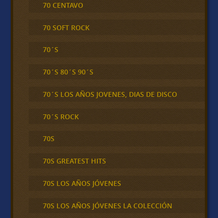
70 CENTAVO
70 SOFT ROCK
70´S
70´S 80´S 90´S
70´S LOS AÑOS JOVENES, DIAS DE DISCO
70´S ROCK
70S
70S GREATEST HITS
70S LOS AÑOS JÓVENES
70S LOS AÑOS JÓVENES LA COLECCIÓN