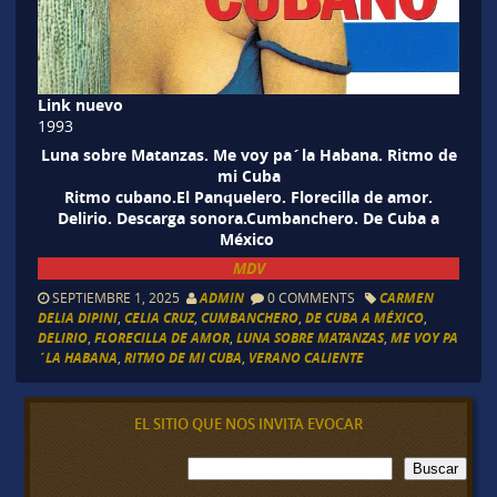
Link nuevo
1993
Luna sobre Matanzas. Me voy pa´la Habana. Ritmo de
mi Cuba
Ritmo cubano.El Panquelero. Florecilla de amor.
Delirio. Descarga sonora.Cumbanchero. De Cuba a
México
MDV
SEPTIEMBRE 1, 2025
ADMIN
0 COMMENTS
CARMEN
DELIA DIPINI
,
CELIA CRUZ
,
CUMBANCHERO
,
DE CUBA A MÉXICO
,
DELIRIO
,
FLORECILLA DE AMOR
,
LUNA SOBRE MATANZAS
,
ME VOY PA
´LA HABANA
,
RITMO DE MI CUBA
,
VERANO CALIENTE
EL SITIO QUE NOS INVITA EVOCAR
B
Buscar
u