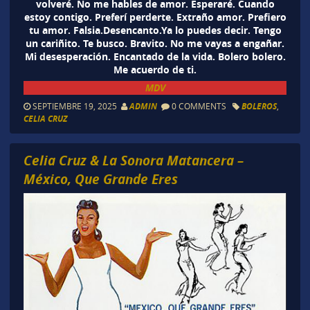
volveré. No me hables de amor. Esperaré. Cuando
estoy contigo. Preferí perderte. Extraño amor. Prefiero
tu amor. Falsia.Desencanto.Ya lo puedes decir. Tengo
un cariñito. Te busco. Bravito. No me vayas a engañar.
Mi desesperación. Encantado de la vida. Bolero bolero.
Me acuerdo de ti.
MDV
SEPTIEMBRE 19, 2025
ADMIN
0 COMMENTS
BOLEROS
,
CELIA CRUZ
Celia Cruz & La Sonora Matancera –
México, Que Grande Eres