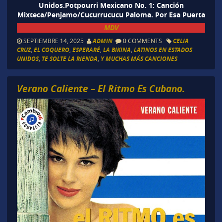
Unidos.Potpourri Mexicano No. 1: Canción
Mixteca/Penjamo/Cucurrucucu Paloma. Por Esa Puerta
MDV
SEPTIEMBRE 14, 2025
ADMIN
0 COMMENTS
CELIA
CRUZ
,
EL COQUERO
,
ESPERARÉ
,
LA BIKINA
,
LATINOS EN ESTADOS
UNIDOS
,
TE SOLTE LA RIENDA
,
Y MUCHAS MÁS CANCIONES
Verano Caliente – El Ritmo Es Cubano.