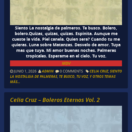
Siento La nostalgia de palmeros. Te busco. Bolero,
bolero.Quizas, quizas, quizas. Espinita. Aunque me
cueste la vida. Piel canela. Quien sera? Cuando tu me
quieras. Luna sobre Matanzas. Desvelo de amor. Tuya
mas que tuya. Mi amor buenas noches. Palmeras
tropicales. Esperame en el cielo. Tu voz.
MDV
JUNIO 1, 2026
ADMIN
0 COMMENTS
CELIA CRUZ
,
SIENTO
LA NOSTALGIA DE PALMERAS
,
TE BUSCO
,
TU VOZ
,
Y OTROS TEMAS
MÁS...
Celia Cruz – Boleros Eternos Vol. 2