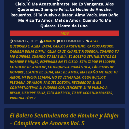
Cielo.Tú Me Acostumbraste. No Es Venganza. Alas
Quebradas. Siempre Feliz. La Noche de Anoche.
Recuerdos. Si Te Vuelvo a Besar. Alma Vacía. Mas Daño
Me Hizo Tu Amor. Mal de Amor. Cuando Tú Me
Quieras. Llanto de Luna.
MDV
MARZO 7, 2025
ADMIN
0 COMMENTS
ALAS
QUEBRADAS
,
ALMA VACIA
,
CARLOS ARGENTINO
,
CARLOS ARTURO
,
CARMEN DELIA DIPINI
,
CELIA CRUZ
,
CHARLIE FIGUEROA
,
CUANDO TU
ME QUIERAS
,
CUANDO TU SEAS MÍA
,
EL BOLERO SENTIMIENTOS DE
HOMBRE Y MUJER
,
ESPÉRAME EN EL CIELO
,
ESTA TARDE VI LLOVER
,
LA NOCHE DE ANOCHE
,
LA ORQUESTA ROMÁNTICA
,
LÁGRIMAS DE
HOMBRE
,
LLANTO DE LUNA
,
MAL DE AMOR
,
MAS DAÑO ME HIZO TU
AMOR
,
MI DICHA LEJANA
,
NO ES VENGANZA
,
OLGA GUILLOT
,
PLEGARIA DE AMOR
,
RAQUEL ZOZOYA
,
RECUERDOS
,
SI ME
COMPRENDIERAS
,
SI PUDIERA CONVENCERTE
,
SI TE VUELVO A
BESAR
,
SIEMPRE FELIZ
,
TRÍO AMÉRICA
,
TU ME ACOSTUMBRASTES
,
VIRGINIA LÓPEZ
El Bolero Sentimientos de Hombre y Mujer
– Cómplices de Amores Vol. 5