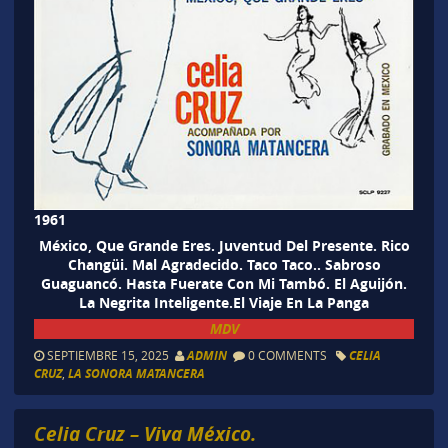
1961
México, Que Grande Eres. Juventud Del Presente. Rico
Changüi. Mal Agradecido. Taco Taco.. Sabroso
Guaguancó. Hasta Fuerate Con Mi Tambó. El Aguijón.
La Negrita Inteligente.El Viaje En La Panga
MDV
SEPTIEMBRE 15, 2025
ADMIN
0 COMMENTS
CELIA
CRUZ
,
LA SONORA MATANCERA
Celia Cruz – Viva México.