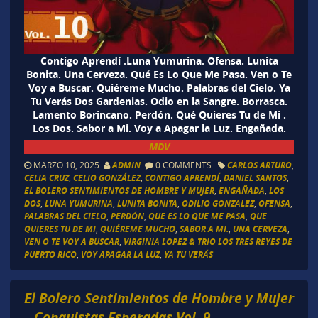
Contigo Aprendí .Luna Yumurina. Ofensa. Lunita
Bonita. Una Cerveza. Qué Es Lo Que Me Pasa. Ven o Te
Voy a Buscar. Quiéreme Mucho. Palabras del Cielo. Ya
Tu Verás Dos Gardenias. Odio en la Sangre. Borrasca.
Lamento Borincano. Perdón. Qué Quieres Tu de Mi .
Los Dos. Sabor a Mi. Voy a Apagar la Luz. Engañada.
MDV
MARZO 10, 2025
ADMIN
0 COMMENTS
CARLOS ARTURO
,
CELIA CRUZ
,
CELIO GONZÁLEZ
,
CONTIGO APRENDÍ
,
DANIEL SANTOS
,
EL BOLERO SENTIMIENTOS DE HOMBRE Y MUJER
,
ENGAÑADA
,
LOS
DOS
,
LUNA YUMURINA
,
LUNITA BONITA
,
ODILIO GONZALEZ
,
OFENSA
,
PALABRAS DEL CIELO
,
PERDÓN
,
QUE ES LO QUE ME PASA
,
QUE
QUIERES TU DE MI
,
QUIÉREME MUCHO
,
SABOR A MI.
,
UNA CERVEZA
,
VEN O TE VOY A BUSCAR
,
VIRGINIA LOPEZ & TRIO LOS TRES REYES DE
PUERTO RICO
,
VOY APAGAR LA LUZ
,
YA TU VERÁS
El Bolero Sentimientos de Hombre y Mujer
– Conquistas Esperadas Vol. 9