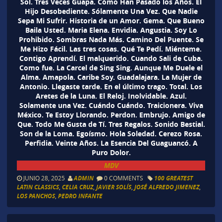
Sol. Tres Veces Guapa. Cómo Han Pasado los Años. El
Hijo Desobediente. Sólamente Una Vez. Que Nadie
Sepa Mi Sufrir. Historia de un Amor. Gema. Que Bueno
Baila Usted. Maria Elena. Envidia. Angustia. Soy Lo
Prohibido. Sombras Nada Más. Camino Del Puente. Se
Me Hizo Fácil. Las tres cosas. Qué Te Pedí. Miénteme.
Contigo Aprendí. El malquerido. Cuando Sali de Cuba.
Como fue. La Carcel de Sing Sing. Aunque Me Duele el
Alma. Amapola. Caribe Soy. Guadalajara. La Mujer de
Antonio. Llegaste tarde. En el último trago. Total. Los
Aretes de la Luna. El Reloj. Inolvidable. Azul.
Solamente una Vez. Cuándo Cuándo. Traicionera. Viva
México. Te Estoy Llorando. Perdon. Embrujo. Amigo de
Que. Todo Me Gusta de Tí. Tres Regalos. Sonido Bestial.
Son de la Loma. Egoísmo. Hola Soledad. Cerezo Rosa.
Perfidia. Veinte Años. La Esencia Del Guaguancó. A
Puro Dolor.
MDV
JUNIO 28, 2025
ADMIN
0 COMMENTS
100 GREATEST
LATIN CLASSICS
,
CELIA CRUZ
,
JAVIER SOLÍS
,
JOSÉ ALFREDO JIMENEZ
,
LOS PANCHOS
,
PEDRO INFANTE