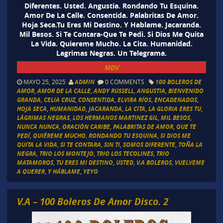
Diferentes. Usted. Angustia. Rondando Tu Esquina.
Amor De La Calle. Consentida. Palabritas De Amor.
Hoja Seca.Tu Eres Mi Destino. Y Hablame. Jacaranda.
Mil Besos. Si Te Contara-Que Te Pedi. Si Dios Me Quita
La Vida. Quiereme Mucho. La Cita. Humanidad.
Lagrimas Negras. Un Telegrama.
MDV
MAYO 25, 2025
ADMIN
0 COMMENTS
100 BOLEROS DE
AMOR
,
AMOR DE LA CALLE
,
ANDY RUSSELL
,
ANGUSTIA
,
BIENVENIDO
GRANDA
,
CELIA CRUZ
,
CONSENTIDA
,
ELVIRA RÍOS
,
ENCADENADOS
,
HOJA SECA
,
HUMANIDAD
,
JACARANDA
,
LA CITA
,
LA GLORIA ERES TU
,
LÁGRIMAS NEGRAS
,
LOS HERMANOS MARTINEZ GIL
,
MIL BESOS
,
NUNCA NUNCA
,
ORACIÓN CARIBE
,
PALABRITAS DE AMOR
,
QUE TE
PEDÍ
,
QUIÉREME MUCHO
,
RONDANDO TU ESQUINA
,
SI DIOS ME
QUITA LA VIDA
,
SI TE CONTARA
,
SIN TI
,
SOMOS DIFERENTE
,
TOÑA LA
NEGRA
,
TRIO LOS MONTEJO
,
TRIO LOS TECOLINES
,
TRIO
MATAMOROS
,
TU ERES MI DESTINO
,
USTED
,
V.A BOLEROS
,
VUELVEME
A QUERER
,
Y HÁBLAME
,
YEYO
V.A – 100 Boleros De Amor Disco. 2