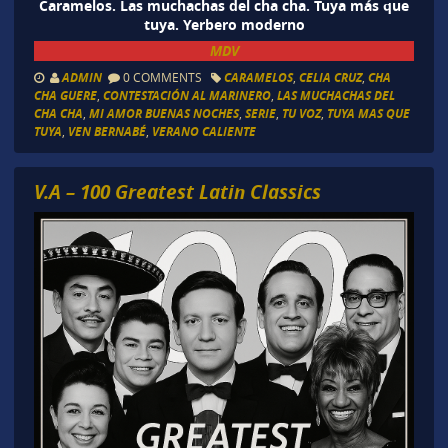
Caramelos. Las muchachas del cha cha. Tuya más que
tuya. Yerbero moderno
MDV
ADMIN
0 COMMENTS
CARAMELOS
,
CELIA CRUZ
,
CHA
CHA GUERE
,
CONTESTACIÓN AL MARINERO
,
LAS MUCHACHAS DEL
CHA CHA
,
MI AMOR BUENAS NOCHES
,
SERIE
,
TU VOZ
,
TUYA MAS QUE
TUYA
,
VEN BERNABÉ
,
VERANO CALIENTE
V.A – 100 Greatest Latin Classics