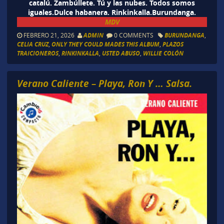
catalú. Zambúllete. Tú y las nubes. Todos somos
iguales.Dulce habanera. Rinkinkalla.Burundanga.
MDV
FEBRERO 21, 2026
ADMIN
0 COMMENTS
BURUNDANGA
,
CELIA CRUZ
,
ONLY THEY COULD MADES THIS ALBUM
,
PLAZOS
TRAICIONEROS
,
RINKINKALLA
,
USTED ABUSO
,
WILLIE COLÓN
Verano Caliente – Playa, Ron Y … Salsa.