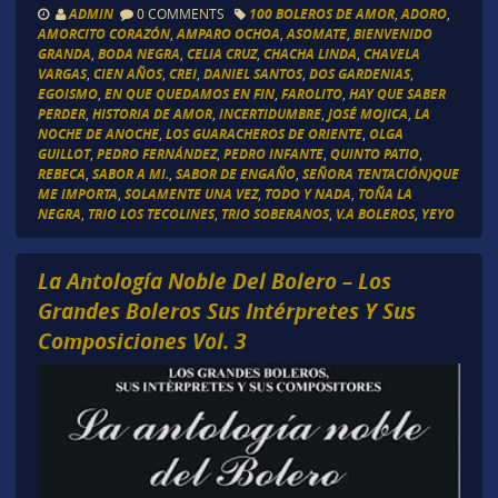
ADMIN
0 COMMENTS
100 BOLEROS DE AMOR
,
ADORO
,
AMORCITO CORAZÓN
,
AMPARO OCHOA
,
ASOMATE
,
BIENVENIDO
GRANDA
,
BODA NEGRA
,
CELIA CRUZ
,
CHACHA LINDA
,
CHAVELA
VARGAS
,
CIEN AÑOS
,
CREI
,
DANIEL SANTOS
,
DOS GARDENIAS
,
EGOISMO
,
EN QUE QUEDAMOS EN FIN
,
FAROLITO
,
HAY QUE SABER
PERDER
,
HISTORIA DE AMOR
,
INCERTIDUMBRE
,
JOSÉ MOJICA
,
LA
NOCHE DE ANOCHE
,
LOS GUARACHEROS DE ORIENTE
,
OLGA
GUILLOT
,
PEDRO FERNÁNDEZ
,
PEDRO INFANTE
,
QUINTO PATIO
,
REBECA
,
SABOR A MI.
,
SABOR DE ENGAÑO
,
SEÑORA TENTACIÓN}QUE
ME IMPORTA
,
SOLAMENTE UNA VEZ
,
TODO Y NADA
,
TOÑA LA
NEGRA
,
TRIO LOS TECOLINES
,
TRIO SOBERANOS
,
V.A BOLEROS
,
YEYO
La Antología Noble Del Bolero – Los
Grandes Boleros Sus Intérpretes Y Sus
Composiciones Vol. 3