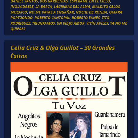
DANIEL SANTOS
,
DOS GARDENIAS
,
ESPÉRAME EN EL CIELO
,
INOLVIDABLE
,
LA BARCA
,
LÁGRIMAS DEL ALMA
,
MALDITO CELOS
,
MOSAICO
,
NO ME VAYAS A ENGAÑAR
,
NOCHE DE RONDA
,
OMARA
PORTUONDO
,
ROBERTO CANTORAL
,
ROBERTO YANÉS
,
TITO
RODRIGUEZ
,
TRIUNFAMOS
,
UN VIEJO AMOR
,
VITÍN AVILES
,
YA NO ME
QUIERES
Celia Cruz & Olga Guillot – 30 Grandes
Éxitos