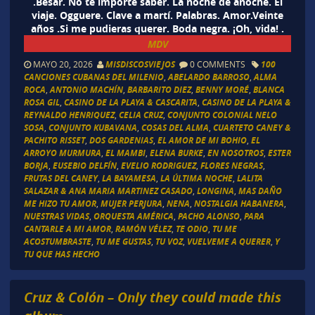
.Besar. No te importe saber. La noche de anoche. El
viaje. Ogguere. Clave a martí. Palabras. Amor.Veinte
años .Si me pudieras querer. Boda negra. ¡Oh, vida! .
MDV
MAYO 20, 2026
MISDISCOSVIEJOS
0 COMMENTS
100
CANCIONES CUBANAS DEL MILENIO
,
ABELARDO BARROSO
,
ALMA
ROCA
,
ANTONIO MACHÍN
,
BARBARITO DIEZ
,
BENNY MORÉ
,
BLANCA
ROSA GIL
,
CASINO DE LA PLAYA & CASCARITA
,
CASINO DE LA PLAYA &
REYNALDO HENRIQUEZ
,
CELIA CRUZ
,
CONJUNTO COLONIAL NELO
SOSA
,
CONJUNTO KUBAVANA
,
COSAS DEL ALMA
,
CUARTETO CANEY &
PACHITO RISSET
,
DOS GARDENIAS
,
EL AMOR DE MI BOHIO
,
EL
ARROYO MURMURA
,
EL MAMBI
,
ELENA BURKE
,
EN NOSOTROS
,
ESTER
BORJA
,
EUSEBIO DELFÍN
,
EVELIO RODRIGUEZ
,
FLORES NEGRAS
,
FRUTAS DEL CANEY
,
LA BAYAMESA
,
LA ÚLTIMA NOCHE
,
LALITA
SALAZAR & ANA MARIA MARTINEZ CASADO
,
LONGINA
,
MAS DAÑO
ME HIZO TU AMOR
,
MUJER PERJURA
,
NENA
,
NOSTALGIA HABANERA
,
NUESTRAS VIDAS
,
ORQUESTA AMÉRICA
,
PACHO ALONSO
,
PARA
CANTARLE A MI AMOR
,
RAMÓN VÉLEZ
,
TE ODIO
,
TU ME
ACOSTUMBRASTE
,
TU ME GUSTAS
,
TU VOZ
,
VUELVEME A QUERER
,
Y
TU QUE HAS HECHO
Cruz & Colón – Only they could made this