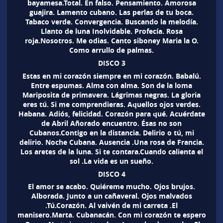
bayamesa.Total. En falso. Pensamiento. Amorosa
guajira. Lamento cubano. Las perlas de tu boca.
Tabaco verde. Convergencia. Buscando la melodía.
Llanto de luna Inolvidable. Profecía. Rosa
roja.Nosotros. Me odias. Canto siboney Maria la O.
Como arrullo de palmas.
DISCO 3
Estas en mi corazón siempre en mi corazón. Babalú.
Entre espumas. Alma con alma. Son de la loma
Mariposita de primavera. Lágrimas negras. La gloria
eres tú. Si me comprendieras. Aquellos ojos verdes.
Habana. Adiós, felicidad. Corazón para qué. Acuérdate
de Abril Añorado encuentro. Ésas no son
Cubanos.Contigo en la distancia. Delirio o tú, mi
delirio. Noche Cubana. Ausencia .Una rosa de Francia.
Los aretes de la luna. Si te contara.Cuando calienta el
sol .La vida es un sueño.
DISCO 4
El amor se acabo. Quiéreme mucho. Ojos brujos.
Alborada. Junto a un cañaveral. Ojos malvados
.Tú.Corazón. Al vaivén de mi carreta .El
manisero.Marta. Cubanacán. Con mi corazón te espero